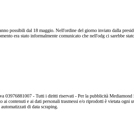
ranno possibili dal 18 maggio. Nell'ordine del giorno inviato dalla presid
ento era stato informalmente comunicato che nell'odg ci sarebbe stato s
va 03976881007 - Tutti i diritti riservati - Per la pubblicità Mediamon
o ai contenuti e ai dati personali trasmessi e/o riprodotti è vietata ogni 
zi automatizzati di data scraping.