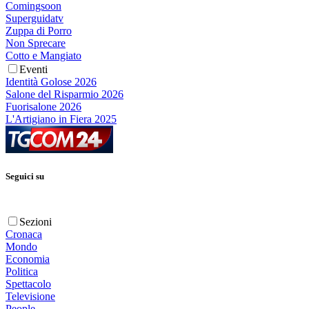
Comingsoon
Superguidatv
Zuppa di Porro
Non Sprecare
Cotto e Mangiato
Eventi
Identità Golose 2026
Salone del Risparmio 2026
Fuorisalone 2026
L'Artigiano in Fiera 2025
Seguici su
Sezioni
Cronaca
Mondo
Economia
Politica
Spettacolo
Televisione
People