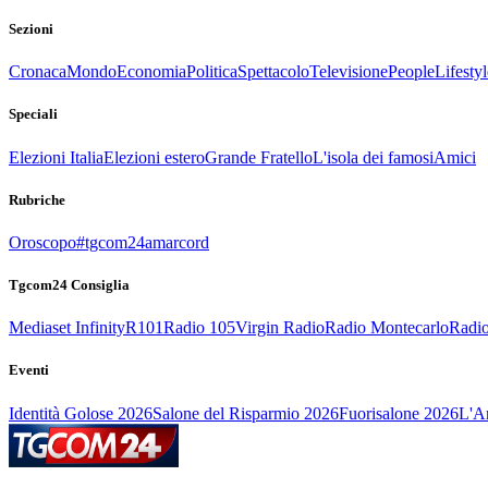
Sezioni
Cronaca
Mondo
Economia
Politica
Spettacolo
Televisione
People
Lifestyl
Speciali
Elezioni Italia
Elezioni estero
Grande Fratello
L'isola dei famosi
Amici
Rubriche
Oroscopo
#tgcom24amarcord
Tgcom24 Consiglia
Mediaset Infinity
R101
Radio 105
Virgin Radio
Radio Montecarlo
Radio
Eventi
Identità Golose 2026
Salone del Risparmio 2026
Fuorisalone 2026
L'Ar