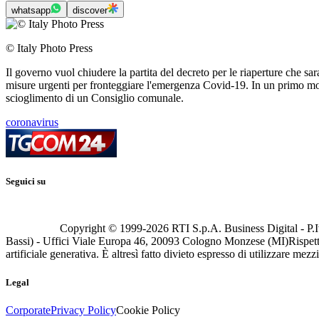
whatsapp
discover
© Italy Photo Press
Il governo vuol chiudere la partita del decreto per le riaperture che sa
misure urgenti per fronteggiare l'emergenza Covid-19. In un primo mom
scioglimento di un Consiglio comunale.
coronavirus
Seguici su
Copyright © 1999-
2026
RTI S.p.A. Business Digital - P.I
Bassi) - Uffici Viale Europa 46, 20093 Cologno Monzese (MI)
Rispett
artificiale generativa. È altresì fatto divieto espresso di utilizzare mez
Legal
Corporate
Privacy Policy
Cookie Policy