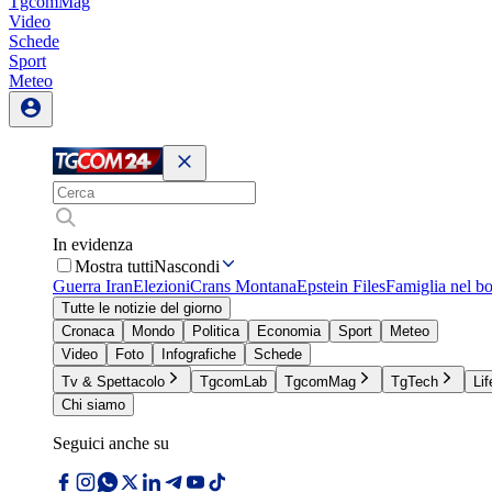
TgcomMag
Video
Schede
Sport
Meteo
In evidenza
Mostra tutti
Nascondi
Guerra Iran
Elezioni
Crans Montana
Epstein Files
Famiglia nel b
Tutte le notizie del giorno
Cronaca
Mondo
Politica
Economia
Sport
Meteo
Video
Foto
Infografiche
Schede
Tv & Spettacolo
TgcomLab
TgcomMag
TgTech
Lif
Chi siamo
Seguici anche su