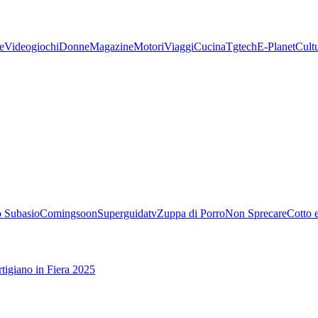
e
Videogiochi
Donne
Magazine
Motori
Viaggi
Cucina
Tgtech
E-Planet
Cult
 Subasio
Comingsoon
Superguidatv
Zuppa di Porro
Non Sprecare
Cotto 
tigiano in Fiera 2025