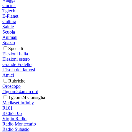
Viaggi
Cucina
Tgtech
E-Planet
Cultura
Salute
Scuola
Animali
Spazio
Speciali
Elezioni Italia
Elezioni estero
Grande Fratello
L'isola dei famosi
Amici
Rubriche
Oroscopo
#tgcom24amarcord
Tgcom24 Consiglia
Mediaset Infinity
R101
Radio 105
Virgin Radio
Radio Montecarlo
Radio Subasio