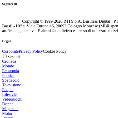
Seguici su
Copyright © 1999-
2026
RTI S.p.A. Business Digital - P.I
Bassi) - Uffici Viale Europa 46, 20093 Cologno Monzese (MI)
Rispett
artificiale generativa. È altresì fatto divieto espresso di utilizzare mez
Legal
Corporate
Privacy Policy
Cookie Policy
Sezioni
Cronaca
Mondo
Economia
Politica
Spettacolo
Televisione
People
Lifestyle
Videogiochi
Donne
Magazine
Motori