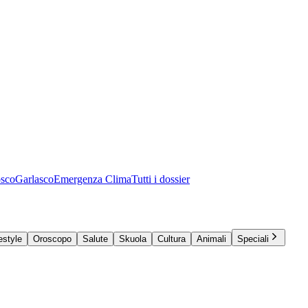
osco
Garlasco
Emergenza Clima
Tutti i dossier
estyle
Oroscopo
Salute
Skuola
Cultura
Animali
Speciali