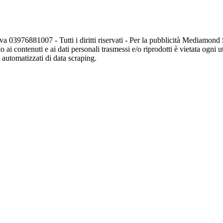
va 03976881007 - Tutti i diritti riservati - Per la pubblicità Mediamon
o ai contenuti e ai dati personali trasmessi e/o riprodotti è vietata ogni 
zi automatizzati di data scraping.