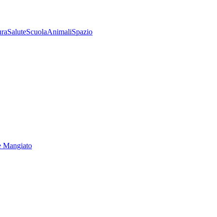
ura
Salute
Scuola
Animali
Spazio
e Mangiato