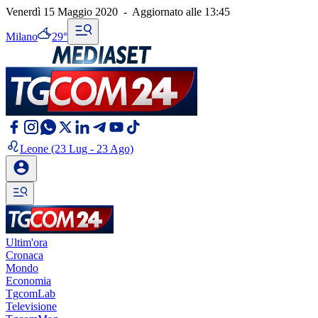
Venerdì 15 Maggio 2020
-
Aggiornato alle
13:45
Milano
29°
Leone
(23 Lug - 23 Ago)
Ultim'ora
Cronaca
Mondo
Economia
TgcomLab
Televisione