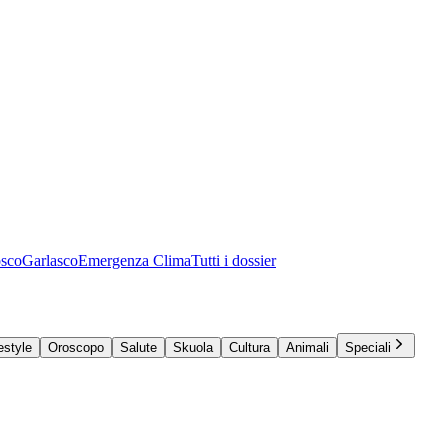
osco
Garlasco
Emergenza Clima
Tutti i dossier
estyle
Oroscopo
Salute
Skuola
Cultura
Animali
Speciali