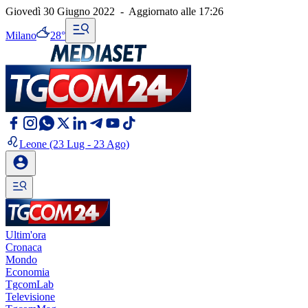
Giovedì 30 Giugno 2022
-
Aggiornato alle
17:26
Milano
28°
Leone
(23 Lug - 23 Ago)
Ultim'ora
Cronaca
Mondo
Economia
TgcomLab
Televisione