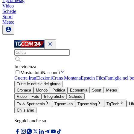
TgcomMag
Video
Schede
Sport
Meteo
In evidenza
Mostra tutti
Nascondi
Guerra Iran
Elezioni
Crans Montana
Epstein Files
Famiglia nel b
Tutte le notizie del giorno
Cronaca
Mondo
Politica
Economia
Sport
Meteo
Video
Foto
Infografiche
Schede
Tv & Spettacolo
TgcomLab
TgcomMag
TgTech
Lif
Chi siamo
Seguici anche su