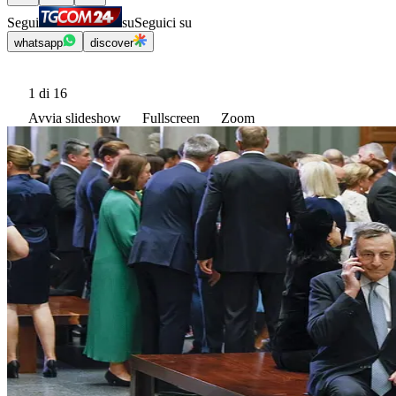
Segui
su
Seguici su
whatsapp
discover
1
di 16
Avvia slideshow
Fullscreen
Zoom