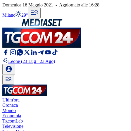
Domenica 16 Maggio 2021
-
Aggiornato alle
16:28
Milano
29°
Leone
(23 Lug - 23 Ago)
Ultim'ora
Cronaca
Mondo
Economia
TgcomLab
Televisione