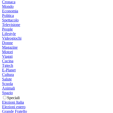
Cronaca
Mondo
Economia
Politica
Spettacolo
Televisione
People
Lifestyle
Videogiochi
Donne
Magazine
Motori
Viaggi
Cucina
Tgtech
E-Planet
Cultura
Salute
Scuola
Animali
Spazio
Speciali
Elezioni Italia
Elezioni estero
Grande Fratello