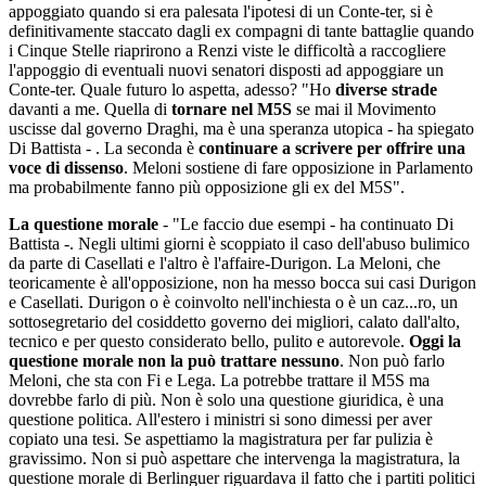
appoggiato quando si era palesata l'ipotesi di un Conte-ter, si è
definitivamente staccato dagli ex compagni di tante battaglie quando
i Cinque Stelle riaprirono a Renzi viste le difficoltà a raccogliere
l'appoggio di eventuali nuovi senatori disposti ad appoggiare un
Conte-ter. Quale futuro lo aspetta, adesso? "Ho
diverse strade
davanti a me. Quella di
tornare nel M5S
se mai il Movimento
uscisse dal governo Draghi, ma è una speranza utopica - ha spiegato
Di Battista - . La seconda è
continuare a scrivere per offrire una
voce di dissenso
. Meloni sostiene di fare opposizione in Parlamento
ma probabilmente fanno più opposizione gli ex del M5S".
La questione morale
- "Le faccio due esempi - ha continuato Di
Battista -. Negli ultimi giorni è scoppiato il caso dell'abuso bulimico
da parte di Casellati e l'altro è l'affaire-Durigon. La Meloni, che
teoricamente è all'opposizione, non ha messo bocca sui casi Durigon
e Casellati. Durigon o è coinvolto nell'inchiesta o è un caz...ro, un
sottosegretario del cosiddetto governo dei migliori, calato dall'alto,
tecnico e per questo considerato bello, pulito e autorevole.
Oggi la
questione morale non la può trattare nessuno
. Non può farlo
Meloni, che sta con Fi e Lega. La potrebbe trattare il M5S ma
dovrebbe farlo di più. Non è solo una questione giuridica, è una
questione politica. All'estero i ministri si sono dimessi per aver
copiato una tesi. Se aspettiamo la magistratura per far pulizia è
gravissimo. Non si può aspettare che intervenga la magistratura, la
questione morale di Berlinguer riguardava il fatto che i partiti politici