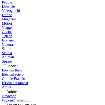
People
Lifestyle
Videogiochi
Donne
Magazine
Motori
Viaggi
Cucina
Tgtech
E-Planet
Cultura
Salute
Scuola
Animali
Spazio
Speciali
Elezioni Italia
Elezioni estero
Grande Fratello
L'isola dei famosi
Amici
Rubriche
Oroscopo
#tgcom24amarcord
Tgcom24 Consiglia