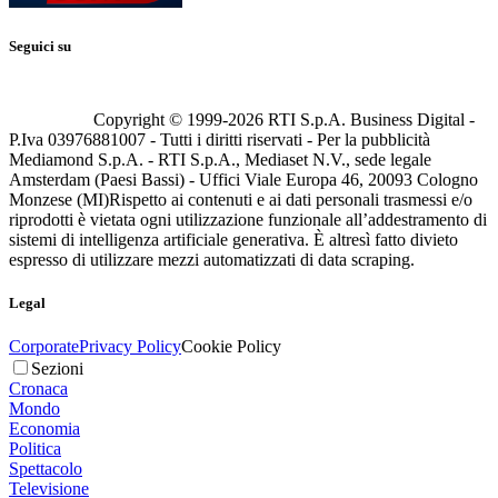
Seguici su
Copyright © 1999-
2026
RTI S.p.A. Business Digital -
P.Iva 03976881007 - Tutti i diritti riservati - Per la pubblicità
Mediamond S.p.A. - RTI S.p.A., Mediaset N.V., sede legale
Amsterdam (Paesi Bassi) - Uffici Viale Europa 46, 20093 Cologno
Monzese (MI)
Rispetto ai contenuti e ai dati personali trasmessi e/o
riprodotti è vietata ogni utilizzazione funzionale all’addestramento di
sistemi di intelligenza artificiale generativa. È altresì fatto divieto
espresso di utilizzare mezzi automatizzati di data scraping.
Legal
Corporate
Privacy Policy
Cookie Policy
Sezioni
Cronaca
Mondo
Economia
Politica
Spettacolo
Televisione