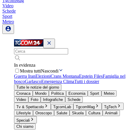
TgcomMag
Video
Schede
Sport
Meteo
In evidenza
Mostra tutti
Nascondi
Guerra Iran
Elezioni
Crans Montana
Epstein Files
Famiglia nel
bosco
Garlasco
Emergenza Clima
Tutti i dossier
Tutte le notizie del giorno
Cronaca
Mondo
Politica
Economia
Sport
Meteo
Video
Foto
Infografiche
Schede
Tv & Spettacolo
TgcomLab
TgcomMag
TgTech
Lifestyle
Oroscopo
Salute
Skuola
Cultura
Animali
Speciali
Chi siamo