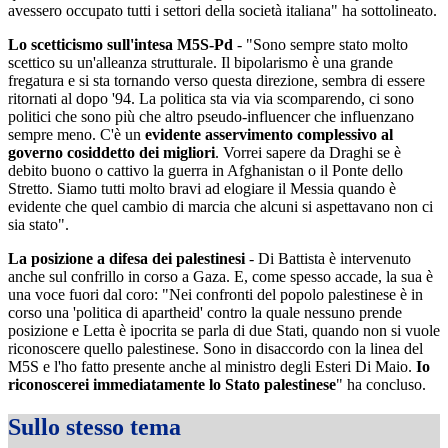
avessero occupato tutti i settori della società italiana" ha sottolineato.
Lo scetticismo sull'intesa M5S-Pd
- "Sono sempre stato molto
scettico su un'alleanza strutturale. Il bipolarismo è una grande
fregatura e si sta tornando verso questa direzione, sembra di essere
ritornati al dopo '94. La politica sta via via scomparendo, ci sono
politici che sono più che altro pseudo-influencer che influenzano
sempre meno. C'è un
evidente asservimento complessivo al
governo cosiddetto dei migliori
. Vorrei sapere da Draghi se è
debito buono o cattivo la guerra in Afghanistan o il Ponte dello
Stretto. Siamo tutti molto bravi ad elogiare il Messia quando è
evidente che quel cambio di marcia che alcuni si aspettavano non ci
sia stato".
La posizione a difesa dei palestinesi
- Di Battista è intervenuto
anche sul confrillo in corso a Gaza. E, come spesso accade, la sua è
una voce fuori dal coro: "Nei confronti del popolo palestinese è in
corso una 'politica di apartheid' contro la quale nessuno prende
posizione e Letta è ipocrita se parla di due Stati, quando non si vuole
riconoscere quello palestinese. Sono in disaccordo con la linea del
M5S e l'ho fatto presente anche al ministro degli Esteri Di Maio.
Io
riconoscerei immediatamente lo Stato palestinese
" ha concluso.
Sullo stesso tema