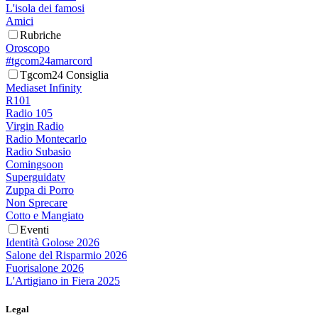
L'isola dei famosi
Amici
Rubriche
Oroscopo
#tgcom24amarcord
Tgcom24 Consiglia
Mediaset Infinity
R101
Radio 105
Virgin Radio
Radio Montecarlo
Radio Subasio
Comingsoon
Superguidatv
Zuppa di Porro
Non Sprecare
Cotto e Mangiato
Eventi
Identità Golose 2026
Salone del Risparmio 2026
Fuorisalone 2026
L'Artigiano in Fiera 2025
Legal