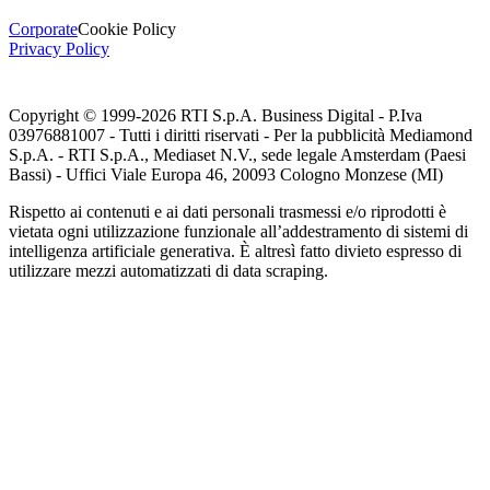
Corporate
Cookie Policy
Privacy Policy
Copyright © 1999-
2026
RTI S.p.A. Business Digital - P.Iva
03976881007 - Tutti i diritti riservati - Per la pubblicità Mediamond
S.p.A. - RTI S.p.A., Mediaset N.V., sede legale Amsterdam (Paesi
Bassi) - Uffici Viale Europa 46, 20093 Cologno Monzese (MI)
Rispetto ai contenuti e ai dati personali trasmessi e/o riprodotti è
vietata ogni utilizzazione funzionale all’addestramento di sistemi di
intelligenza artificiale generativa. È altresì fatto divieto espresso di
utilizzare mezzi automatizzati di data scraping.