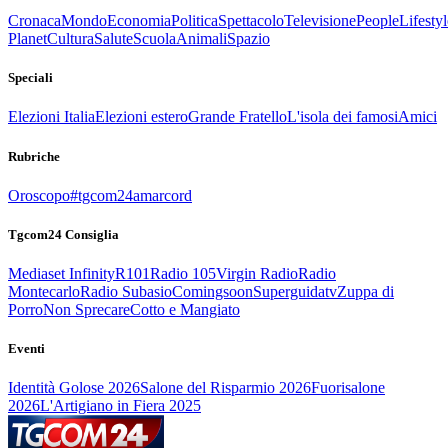
Cronaca
Mondo
Economia
Politica
Spettacolo
Televisione
People
Lifestyl
Planet
Cultura
Salute
Scuola
Animali
Spazio
Speciali
Elezioni Italia
Elezioni estero
Grande Fratello
L'isola dei famosi
Amici
Rubriche
Oroscopo
#tgcom24amarcord
Tgcom24 Consiglia
Mediaset Infinity
R101
Radio 105
Virgin Radio
Radio
Montecarlo
Radio Subasio
Comingsoon
Superguidatv
Zuppa di
Porro
Non Sprecare
Cotto e Mangiato
Eventi
Identità Golose 2026
Salone del Risparmio 2026
Fuorisalone
2026
L'Artigiano in Fiera 2025