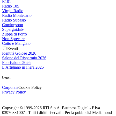
R101
Radio 105
Virgin Radio
Radio Montecarlo
Radio Subasio
Comingsoon
Superguidatv
Zuppa di Porro
Non Sprecare
Cotto e Mangiato
Eventi
Identità Golose 2026
Salone del Risparmio 2026
Fuorisalone 2026
L'Artigiano in Fiera 2025
Legal
Corporate
Cookie Policy
Privacy Policy
Copyright © 1999-
2026
RTI S.p.A. Business Digital - P.Iva
03976881007 - Tutti i diritti riservati - Per la pubblicità Mediamond