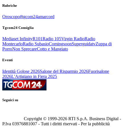
Rubriche
Oroscopo
#tgcom24amarcord
Tgcom24 Consiglia
Mediaset Infinity
R101
Radio 105
Virgin Radio
Radio
Montecarlo
Radio Subasio
Comingsoon
Superguidatv
Zuppa di
Porro
Non Sprecare
Cotto e Mangiato
Eventi
Identità Golose 2026
Salone del Risparmio 2026
Fuorisalone
2026
L'Artigiano in Fiera 2025
Seguici su
Copyright © 1999-
2026
RTI S.p.A. Business Digital -
P.Iva 03976881007 - Tutti i diritti riservati - Per la pubblicità