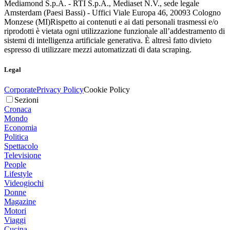
Mediamond S.p.A. - RTI S.p.A., Mediaset N.V., sede legale
Amsterdam (Paesi Bassi) - Uffici Viale Europa 46, 20093 Cologno
Monzese (MI)
Rispetto ai contenuti e ai dati personali trasmessi e/o
riprodotti è vietata ogni utilizzazione funzionale all’addestramento di
sistemi di intelligenza artificiale generativa. È altresì fatto divieto
espresso di utilizzare mezzi automatizzati di data scraping.
Legal
Corporate
Privacy Policy
Cookie Policy
Sezioni
Cronaca
Mondo
Economia
Politica
Spettacolo
Televisione
People
Lifestyle
Videogiochi
Donne
Magazine
Motori
Viaggi
Cucina