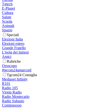
Tgtech
E-Planet
Cultura
Salute
Scuola
Animali
Spazio
Speciali
Elezioni Italia
Elezioni estero
Grande Fratello
L'isola dei famosi
Amici
Rubriche
Oroscopo
#tgcom24amarcord
Tgcom24 Consiglia
Mediaset Infinity
R101
Radio 105
Virgin Radio
Radio Montecarlo
Radio Subasio
Comingsoon