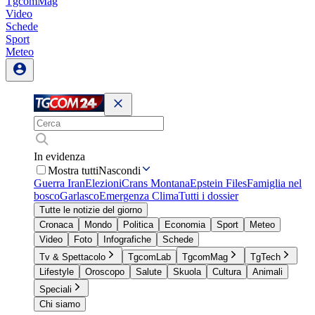
TgcomMag
Video
Schede
Sport
Meteo
In evidenza
Mostra tutti
Nascondi
Guerra Iran
Elezioni
Crans Montana
Epstein Files
Famiglia nel
bosco
Garlasco
Emergenza Clima
Tutti i dossier
Tutte le notizie del giorno
Cronaca
Mondo
Politica
Economia
Sport
Meteo
Video
Foto
Infografiche
Schede
Tv & Spettacolo
TgcomLab
TgcomMag
TgTech
Lifestyle
Oroscopo
Salute
Skuola
Cultura
Animali
Speciali
Chi siamo