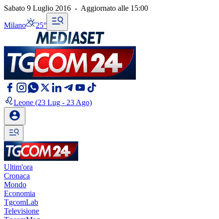
Sabato 9 Luglio 2016
-
Aggiornato alle
15:00
Milano
25°
Leone
(23 Lug - 23 Ago)
Ultim'ora
Cronaca
Mondo
Economia
TgcomLab
Televisione