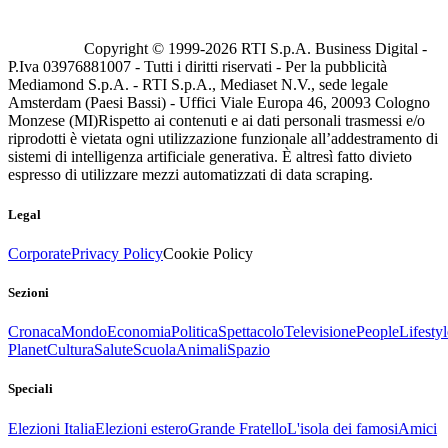
Copyright © 1999-
2026
RTI S.p.A. Business Digital -
P.Iva 03976881007 - Tutti i diritti riservati - Per la pubblicità
Mediamond S.p.A. - RTI S.p.A., Mediaset N.V., sede legale
Amsterdam (Paesi Bassi) - Uffici Viale Europa 46, 20093 Cologno
Monzese (MI)
Rispetto ai contenuti e ai dati personali trasmessi e/o
riprodotti è vietata ogni utilizzazione funzionale all’addestramento di
sistemi di intelligenza artificiale generativa. È altresì fatto divieto
espresso di utilizzare mezzi automatizzati di data scraping.
Legal
Corporate
Privacy Policy
Cookie Policy
Sezioni
Cronaca
Mondo
Economia
Politica
Spettacolo
Televisione
People
Lifestyl
Planet
Cultura
Salute
Scuola
Animali
Spazio
Speciali
Elezioni Italia
Elezioni estero
Grande Fratello
L'isola dei famosi
Amici