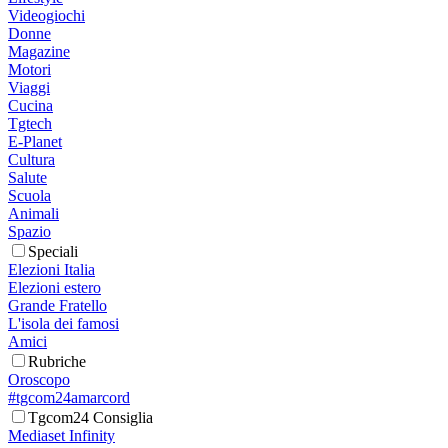
Videogiochi
Donne
Magazine
Motori
Viaggi
Cucina
Tgtech
E-Planet
Cultura
Salute
Scuola
Animali
Spazio
Speciali
Elezioni Italia
Elezioni estero
Grande Fratello
L'isola dei famosi
Amici
Rubriche
Oroscopo
#tgcom24amarcord
Tgcom24 Consiglia
Mediaset Infinity