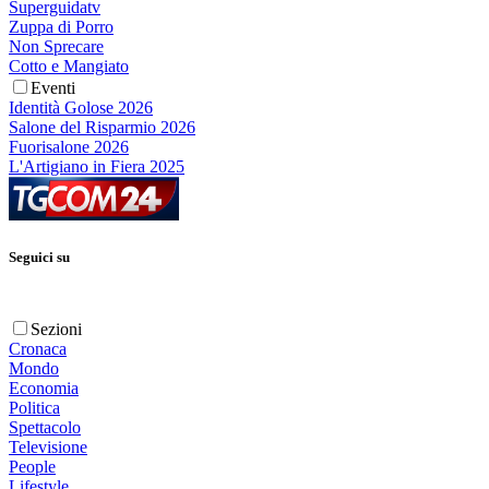
Superguidatv
Zuppa di Porro
Non Sprecare
Cotto e Mangiato
Eventi
Identità Golose 2026
Salone del Risparmio 2026
Fuorisalone 2026
L'Artigiano in Fiera 2025
Seguici su
Sezioni
Cronaca
Mondo
Economia
Politica
Spettacolo
Televisione
People
Lifestyle