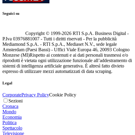
Seguici su
Copyright © 1999-
2026
RTI S.p.A. Business Digital -
P.Iva 03976881007 - Tutti i diritti riservati - Per la pubblicità
Mediamond S.p.A. - RTI S.p.A., Mediaset N.V., sede legale
Amsterdam (Paesi Bassi) - Uffici Viale Europa 46, 20093 Cologno
Monzese (MI)
Rispetto ai contenuti e ai dati personali trasmessi e/o
riprodotti è vietata ogni utilizzazione funzionale all’addestramento di
sistemi di intelligenza artificiale generativa. È altresì fatto divieto
espresso di utilizzare mezzi automatizzati di data scraping.
Legal
Corporate
Privacy Policy
Cookie Policy
Sezioni
Cronaca
Mondo
Economia
Politica
Spettacolo
Televisione