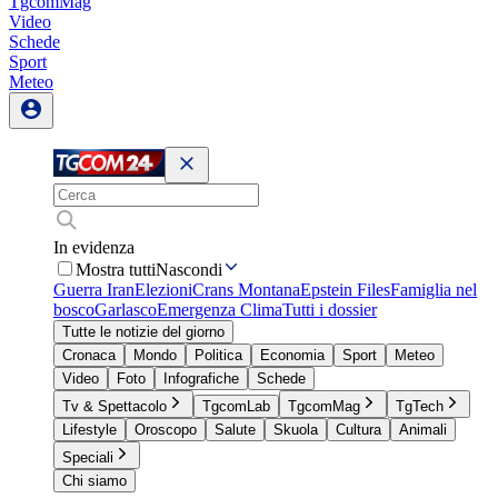
TgcomMag
Video
Schede
Sport
Meteo
In evidenza
Mostra tutti
Nascondi
Guerra Iran
Elezioni
Crans Montana
Epstein Files
Famiglia nel
bosco
Garlasco
Emergenza Clima
Tutti i dossier
Tutte le notizie del giorno
Cronaca
Mondo
Politica
Economia
Sport
Meteo
Video
Foto
Infografiche
Schede
Tv & Spettacolo
TgcomLab
TgcomMag
TgTech
Lifestyle
Oroscopo
Salute
Skuola
Cultura
Animali
Speciali
Chi siamo