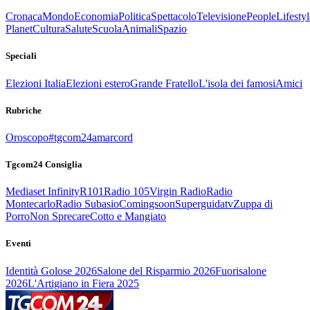
Cronaca
Mondo
Economia
Politica
Spettacolo
Televisione
People
Lifestyl
Planet
Cultura
Salute
Scuola
Animali
Spazio
Speciali
Elezioni Italia
Elezioni estero
Grande Fratello
L'isola dei famosi
Amici
Rubriche
Oroscopo
#tgcom24amarcord
Tgcom24 Consiglia
Mediaset Infinity
R101
Radio 105
Virgin Radio
Radio
Montecarlo
Radio Subasio
Comingsoon
Superguidatv
Zuppa di
Porro
Non Sprecare
Cotto e Mangiato
Eventi
Identità Golose 2026
Salone del Risparmio 2026
Fuorisalone
2026
L'Artigiano in Fiera 2025