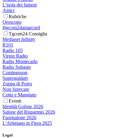
L'isola dei famosi
Amici
Rubriche
Oroscopo
#tgcom24amarcord
Tgcom24 Consiglia
Mediaset Infinity
R101
Radio 105
Virgin Radio
Radio Montecarlo
Radio Subasio
Comingsoon
Superguidatv
Zuppa di Porro
Non Sprecare
Cotto e Mangiato
Eventi
Identità Golose 2026
Salone del Risparmio 2026
Fuorisalone 2026
L'Artigiano in Fiera 2025
Legal