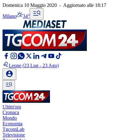
Domenica 10 Maggio 2020
-
Aggiornato alle
18:17
Milano
34°
Leone
(23 Lug - 23 Ago)
Ultim'ora
Cronaca
Mondo
Economia
TgcomLab
Televisione