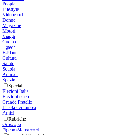
People
Lifestyle
Videogiochi
Donne
Magazine
Motori
Viaggi
Cucina
Tgtech
E-Planet
Cultura
Salute
Scuola
Animali
Spazio
Speciali
Elezioni Italia
Elezioni estero
Grande Fratello
L'isola dei famosi
Amici
Rubriche
Oroscopo
#tgcom24amarcord