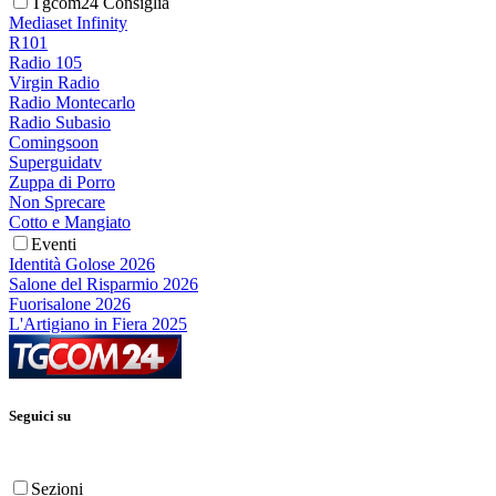
Tgcom24 Consiglia
Mediaset Infinity
R101
Radio 105
Virgin Radio
Radio Montecarlo
Radio Subasio
Comingsoon
Superguidatv
Zuppa di Porro
Non Sprecare
Cotto e Mangiato
Eventi
Identità Golose 2026
Salone del Risparmio 2026
Fuorisalone 2026
L'Artigiano in Fiera 2025
Seguici su
Sezioni