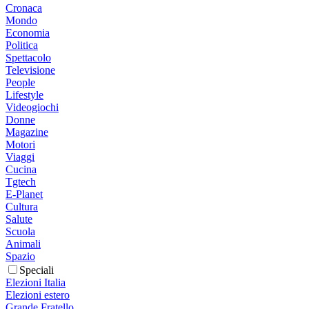
Cronaca
Mondo
Economia
Politica
Spettacolo
Televisione
People
Lifestyle
Videogiochi
Donne
Magazine
Motori
Viaggi
Cucina
Tgtech
E-Planet
Cultura
Salute
Scuola
Animali
Spazio
Speciali
Elezioni Italia
Elezioni estero
Grande Fratello