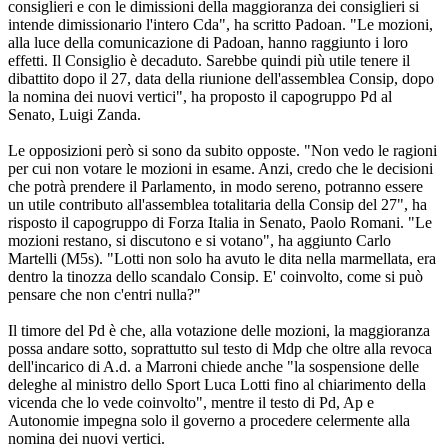
consiglieri e con le dimissioni della maggioranza dei consiglieri si
intende dimissionario l'intero Cda", ha scritto Padoan. "Le mozioni,
alla luce della comunicazione di Padoan, hanno raggiunto i loro
effetti. Il Consiglio è decaduto. Sarebbe quindi più utile tenere il
dibattito dopo il 27, data della riunione dell'assemblea Consip, dopo
la nomina dei nuovi vertici", ha proposto il capogruppo Pd al
Senato, Luigi Zanda.
Le opposizioni però si sono da subito opposte. "Non vedo le ragioni
per cui non votare le mozioni in esame. Anzi, credo che le decisioni
che potrà prendere il Parlamento, in modo sereno, potranno essere
un utile contributo all'assemblea totalitaria della Consip del 27", ha
risposto il capogruppo di Forza Italia in Senato, Paolo Romani. "Le
mozioni restano, si discutono e si votano", ha aggiunto Carlo
Martelli (M5s). "Lotti non solo ha avuto le dita nella marmellata, era
dentro la tinozza dello scandalo Consip. E' coinvolto, come si può
pensare che non c'entri nulla?"
Il timore del Pd è che, alla votazione delle mozioni, la maggioranza
possa andare sotto, soprattutto sul testo di Mdp che oltre alla revoca
dell'incarico di A.d. a Marroni chiede anche "la sospensione delle
deleghe al ministro dello Sport Luca Lotti fino al chiarimento della
vicenda che lo vede coinvolto", mentre il testo di Pd, Ap e
Autonomie impegna solo il governo a procedere celermente alla
nomina dei nuovi vertici.