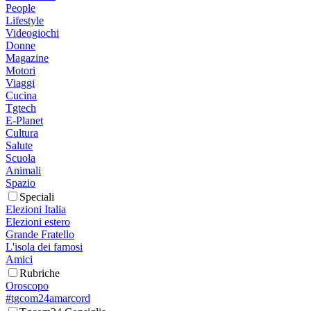
People
Lifestyle
Videogiochi
Donne
Magazine
Motori
Viaggi
Cucina
Tgtech
E-Planet
Cultura
Salute
Scuola
Animali
Spazio
Speciali
Elezioni Italia
Elezioni estero
Grande Fratello
L'isola dei famosi
Amici
Rubriche
Oroscopo
#tgcom24amarcord