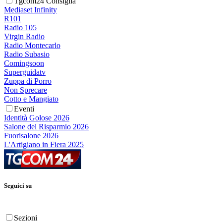
Tgcom24 Consiglia
Mediaset Infinity
R101
Radio 105
Virgin Radio
Radio Montecarlo
Radio Subasio
Comingsoon
Superguidatv
Zuppa di Porro
Non Sprecare
Cotto e Mangiato
Eventi
Identità Golose 2026
Salone del Risparmio 2026
Fuorisalone 2026
L'Artigiano in Fiera 2025
Seguici su
Sezioni