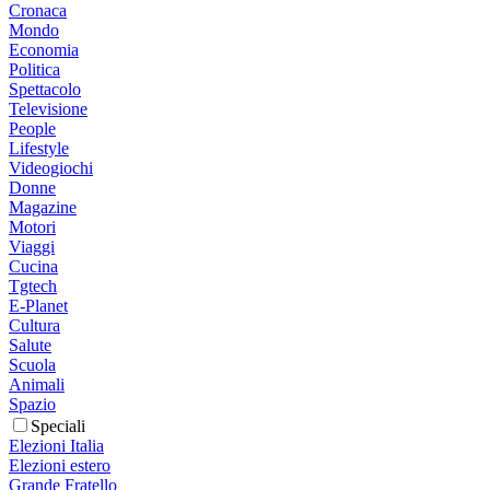
Cronaca
Mondo
Economia
Politica
Spettacolo
Televisione
People
Lifestyle
Videogiochi
Donne
Magazine
Motori
Viaggi
Cucina
Tgtech
E-Planet
Cultura
Salute
Scuola
Animali
Spazio
Speciali
Elezioni Italia
Elezioni estero
Grande Fratello