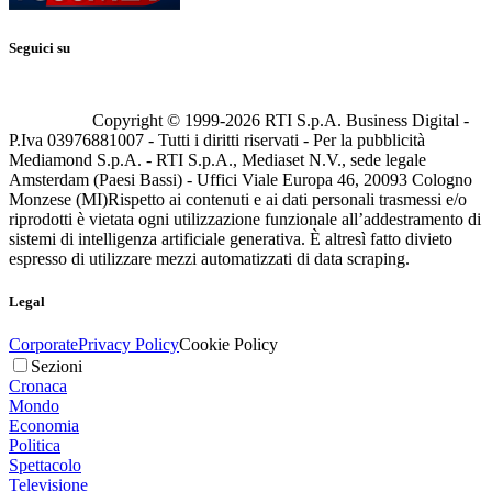
Seguici su
Copyright © 1999-
2026
RTI S.p.A. Business Digital -
P.Iva 03976881007 - Tutti i diritti riservati - Per la pubblicità
Mediamond S.p.A. - RTI S.p.A., Mediaset N.V., sede legale
Amsterdam (Paesi Bassi) - Uffici Viale Europa 46, 20093 Cologno
Monzese (MI)
Rispetto ai contenuti e ai dati personali trasmessi e/o
riprodotti è vietata ogni utilizzazione funzionale all’addestramento di
sistemi di intelligenza artificiale generativa. È altresì fatto divieto
espresso di utilizzare mezzi automatizzati di data scraping.
Legal
Corporate
Privacy Policy
Cookie Policy
Sezioni
Cronaca
Mondo
Economia
Politica
Spettacolo
Televisione