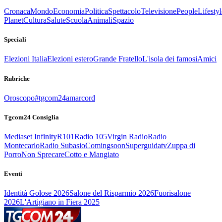
Cronaca
Mondo
Economia
Politica
Spettacolo
Televisione
People
Lifestyl
Planet
Cultura
Salute
Scuola
Animali
Spazio
Speciali
Elezioni Italia
Elezioni estero
Grande Fratello
L'isola dei famosi
Amici
Rubriche
Oroscopo
#tgcom24amarcord
Tgcom24 Consiglia
Mediaset Infinity
R101
Radio 105
Virgin Radio
Radio
Montecarlo
Radio Subasio
Comingsoon
Superguidatv
Zuppa di
Porro
Non Sprecare
Cotto e Mangiato
Eventi
Identità Golose 2026
Salone del Risparmio 2026
Fuorisalone
2026
L'Artigiano in Fiera 2025