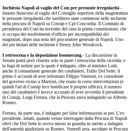
Inchiesta Napoli al vaglio del Csm per presunte irregolarità
-
Intanto finiscono al vaglio del Consiglio superiore della magistratura
le presunte irregolarità che sarebbero state commesse nelle inchieste
della procura di Napoli su Consip e Cpl Concordia. Il Comitato di
presidenza del Csm ha investito del caso la prima commissione, che
si occupa dei trasferimenti d'ufficio per incompatibilità dei
magistrati, dopo una nota del procuratore generale di Napoli. Uno
dei pm titolari delle inchieste è Henry John Woodcock.
I retroscena e la deposizione boomerang -
La discussione in
Senato potrà però chiarire solo in parte i retroscena della vicenda, e
la fuga di notizie per la quale è indagato, oltre al ministro Lotti,
anche il comandante generale dei carabinieri, Tullio Del Sette: il
primo è accusati di aver informato Filippo Vannoni, ex consulente
del governo vicino a Marroni, che erano in corso intercettazioni (e
quindi l'ad di Consip fece bonificare il proprio ufficio); il numero
uno dei carabinieri è invece accusato di aver avvertito il presidente
di Consip, Luigi Ferrara, che la Procura stava indagando su Alfredo
Romeo.
Ferrara, da parte sua, è indagato per false informazioni ai pm. L'ex
presidente, infatti, quando venne interrogato dalla Procura di Napoli
riferì che Del Sette lo aveva messo in guardia in merito a indagini
dell'autorità giudiziaria su Romeo. Venerdì sera, ascoltato in Procura