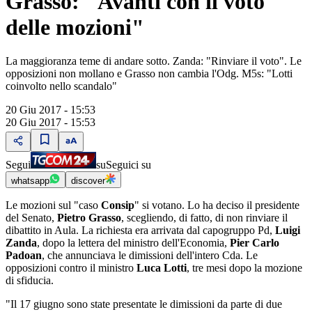
Grasso: "Avanti con il voto
delle mozioni"
La maggioranza teme di andare sotto. Zanda: "Rinviare il voto". Le
opposizioni non mollano e Grasso non cambia l'Odg. M5s: "Lotti
coinvolto nello scandalo"
20 Giu 2017 - 15:53
20 Giu 2017 - 15:53
Segui
su
Seguici su
whatsapp
discover
Le mozioni sul "caso
Consip
" si votano. Lo ha deciso il presidente
del Senato,
Pietro Grasso
, scegliendo, di fatto, di non rinviare il
dibattito in Aula. La richiesta era arrivata dal capogruppo Pd,
Luigi
Zanda
, dopo la lettera del ministro dell'Economia,
Pier Carlo
Padoan
, che annunciava le dimissioni dell'intero Cda. Le
opposizioni contro il ministro
Luca Lotti
, tre mesi dopo la mozione
di sfiducia.
"Il 17 giugno sono state presentate le dimissioni da parte di due