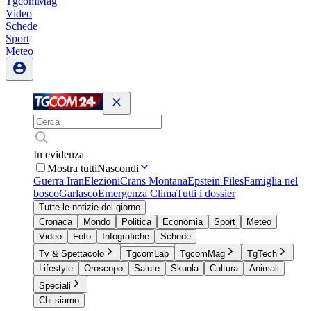
TgcomMag
Video
Schede
Sport
Meteo
In evidenza
Mostra tutti
Nascondi
Guerra Iran
Elezioni
Crans Montana
Epstein Files
Famiglia nel
bosco
Garlasco
Emergenza Clima
Tutti i dossier
Tutte le notizie del giorno
Cronaca
Mondo
Politica
Economia
Sport
Meteo
Video
Foto
Infografiche
Schede
Tv & Spettacolo
TgcomLab
TgcomMag
TgTech
Lifestyle
Oroscopo
Salute
Skuola
Cultura
Animali
Speciali
Chi siamo