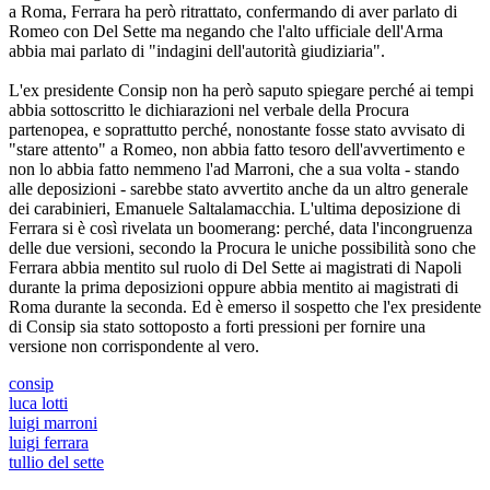
a Roma, Ferrara ha però ritrattato, confermando di aver parlato di
Romeo con Del Sette ma negando che l'alto ufficiale dell'Arma
abbia mai parlato di "indagini dell'autorità giudiziaria".
L'ex presidente Consip non ha però saputo spiegare perché ai tempi
abbia sottoscritto le dichiarazioni nel verbale della Procura
partenopea, e soprattutto perché, nonostante fosse stato avvisato di
"stare attento" a Romeo, non abbia fatto tesoro dell'avvertimento e
non lo abbia fatto nemmeno l'ad Marroni, che a sua volta - stando
alle deposizioni - sarebbe stato avvertito anche da un altro generale
dei carabinieri, Emanuele Saltalamacchia. L'ultima deposizione di
Ferrara si è così rivelata un boomerang: perché, data l'incongruenza
delle due versioni, secondo la Procura le uniche possibilità sono che
Ferrara abbia mentito sul ruolo di Del Sette ai magistrati di Napoli
durante la prima deposizioni oppure abbia mentito ai magistrati di
Roma durante la seconda. Ed è emerso il sospetto che l'ex presidente
di Consip sia stato sottoposto a forti pressioni per fornire una
versione non corrispondente al vero.
consip
luca lotti
luigi marroni
luigi ferrara
tullio del sette