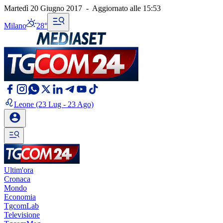
Martedì 20 Giugno 2017
-
Aggiornato alle
15:53
Milano
28°
Leone
(23 Lug - 23 Ago)
Ultim'ora
Cronaca
Mondo
Economia
TgcomLab
Televisione