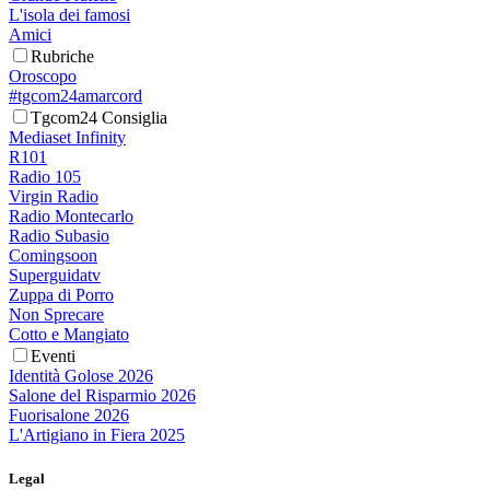
L'isola dei famosi
Amici
Rubriche
Oroscopo
#tgcom24amarcord
Tgcom24 Consiglia
Mediaset Infinity
R101
Radio 105
Virgin Radio
Radio Montecarlo
Radio Subasio
Comingsoon
Superguidatv
Zuppa di Porro
Non Sprecare
Cotto e Mangiato
Eventi
Identità Golose 2026
Salone del Risparmio 2026
Fuorisalone 2026
L'Artigiano in Fiera 2025
Legal