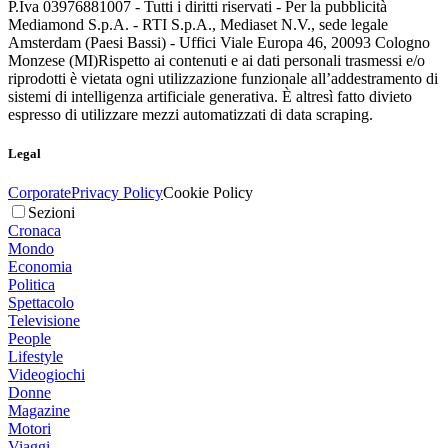
P.Iva 03976881007 - Tutti i diritti riservati - Per la pubblicità
Mediamond S.p.A. - RTI S.p.A., Mediaset N.V., sede legale
Amsterdam (Paesi Bassi) - Uffici Viale Europa 46, 20093 Cologno
Monzese (MI)
Rispetto ai contenuti e ai dati personali trasmessi e/o
riprodotti è vietata ogni utilizzazione funzionale all’addestramento di
sistemi di intelligenza artificiale generativa. È altresì fatto divieto
espresso di utilizzare mezzi automatizzati di data scraping.
Legal
Corporate
Privacy Policy
Cookie Policy
Sezioni
Cronaca
Mondo
Economia
Politica
Spettacolo
Televisione
People
Lifestyle
Videogiochi
Donne
Magazine
Motori
Viaggi