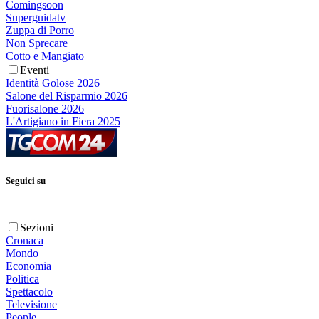
Comingsoon
Superguidatv
Zuppa di Porro
Non Sprecare
Cotto e Mangiato
Eventi
Identità Golose 2026
Salone del Risparmio 2026
Fuorisalone 2026
L'Artigiano in Fiera 2025
Seguici su
Sezioni
Cronaca
Mondo
Economia
Politica
Spettacolo
Televisione
People