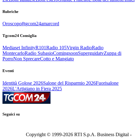
Rubriche
Oroscopo
#tgcom24amarcord
Tgcom24 Consiglia
Mediaset Infinity
R101
Radio 105
Virgin Radio
Radio
Montecarlo
Radio Subasio
Comingsoon
Superguidatv
Zuppa di
Porro
Non Sprecare
Cotto e Mangiato
Eventi
Identità Golose 2026
Salone del Risparmio 2026
Fuorisalone
2026
L'Artigiano in Fiera 2025
Seguici su
Copyright © 1999-
2026
RTI S.p.A. Business Digital -