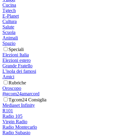
Cucina
Tgtech
E-Planet
Cultura
Salute
Scuola
Animali
Spazio
Speciali
Elezioni Italia
Elezioni estero
Grande Fratello
L'isola dei famosi
Amici
Rubriche
Oroscopo
#tgcom24amarcord
Tgcom24 Consiglia
Mediaset Infinity
R101
Radio 105
Virgin Radio
Radio Montecarlo
Radio Subasio