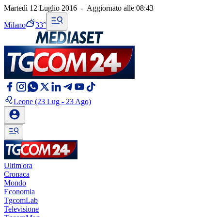
Martedì 12 Luglio 2016
-
Aggiornato alle
08:43
Milano
33°
Leone
(23 Lug - 23 Ago)
Ultim'ora
Cronaca
Mondo
Economia
TgcomLab
Televisione