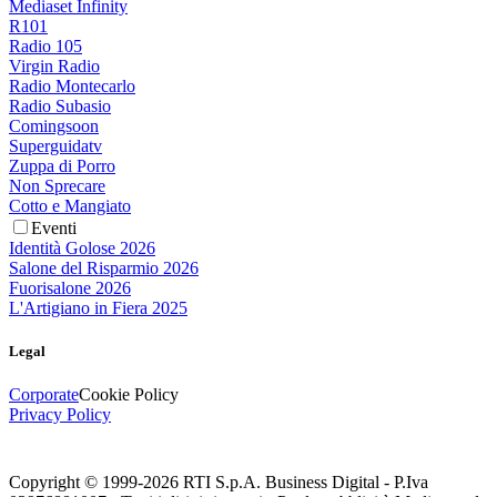
Mediaset Infinity
R101
Radio 105
Virgin Radio
Radio Montecarlo
Radio Subasio
Comingsoon
Superguidatv
Zuppa di Porro
Non Sprecare
Cotto e Mangiato
Eventi
Identità Golose 2026
Salone del Risparmio 2026
Fuorisalone 2026
L'Artigiano in Fiera 2025
Legal
Corporate
Cookie Policy
Privacy Policy
Copyright © 1999-
2026
RTI S.p.A. Business Digital - P.Iva