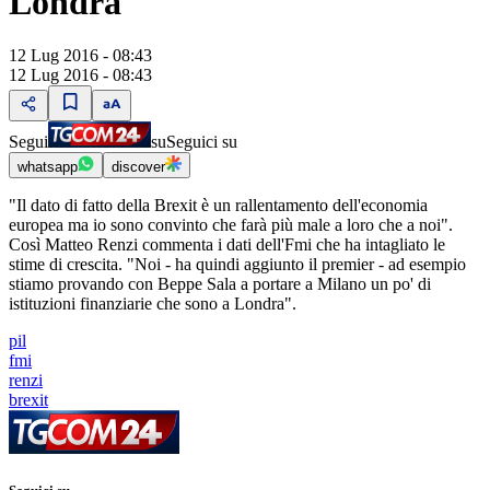
Londra"
12 Lug 2016 - 08:43
12 Lug 2016 - 08:43
Segui
su
Seguici su
whatsapp
discover
"Il dato di fatto della Brexit è un rallentamento dell'economia
europea ma io sono convinto che farà più male a loro che a noi".
Così Matteo Renzi commenta i dati dell'Fmi che ha intagliato le
stime di crescita. "Noi - ha quindi aggiunto il premier - ad esempio
stiamo provando con Beppe Sala a portare a Milano un po' di
istituzioni finanziarie che sono a Londra".
pil
fmi
renzi
brexit