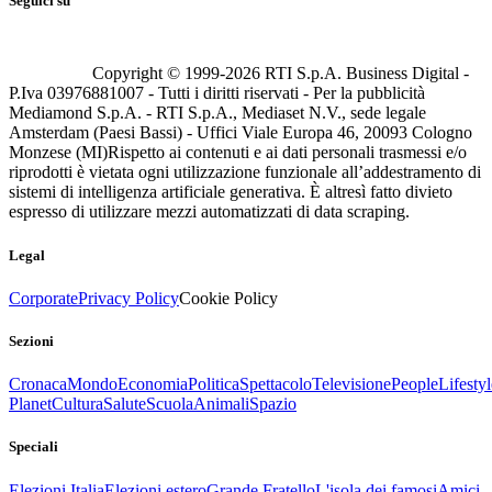
Seguici su
Copyright © 1999-
2026
RTI S.p.A. Business Digital -
P.Iva 03976881007 - Tutti i diritti riservati - Per la pubblicità
Mediamond S.p.A. - RTI S.p.A., Mediaset N.V., sede legale
Amsterdam (Paesi Bassi) - Uffici Viale Europa 46, 20093 Cologno
Monzese (MI)
Rispetto ai contenuti e ai dati personali trasmessi e/o
riprodotti è vietata ogni utilizzazione funzionale all’addestramento di
sistemi di intelligenza artificiale generativa. È altresì fatto divieto
espresso di utilizzare mezzi automatizzati di data scraping.
Legal
Corporate
Privacy Policy
Cookie Policy
Sezioni
Cronaca
Mondo
Economia
Politica
Spettacolo
Televisione
People
Lifestyl
Planet
Cultura
Salute
Scuola
Animali
Spazio
Speciali
Elezioni Italia
Elezioni estero
Grande Fratello
L'isola dei famosi
Amici