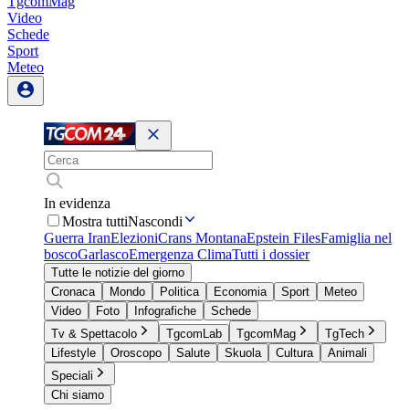
TgcomMag
Video
Schede
Sport
Meteo
In evidenza
Mostra tutti
Nascondi
Guerra Iran
Elezioni
Crans Montana
Epstein Files
Famiglia nel
bosco
Garlasco
Emergenza Clima
Tutti i dossier
Tutte le notizie del giorno
Cronaca
Mondo
Politica
Economia
Sport
Meteo
Video
Foto
Infografiche
Schede
Tv & Spettacolo
TgcomLab
TgcomMag
TgTech
Lifestyle
Oroscopo
Salute
Skuola
Cultura
Animali
Speciali
Chi siamo