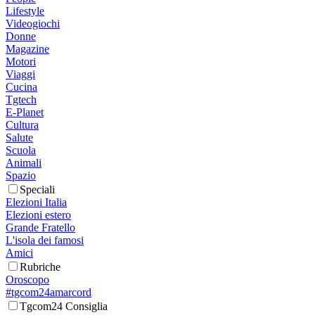
Lifestyle
Videogiochi
Donne
Magazine
Motori
Viaggi
Cucina
Tgtech
E-Planet
Cultura
Salute
Scuola
Animali
Spazio
Speciali
Elezioni Italia
Elezioni estero
Grande Fratello
L'isola dei famosi
Amici
Rubriche
Oroscopo
#tgcom24amarcord
Tgcom24 Consiglia