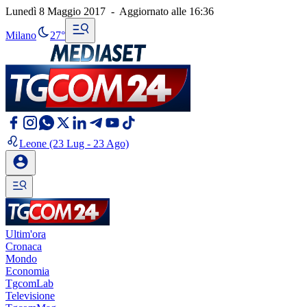
Lunedì 8 Maggio 2017
-
Aggiornato alle
16:36
Milano
27°
Leone
(23 Lug - 23 Ago)
Ultim'ora
Cronaca
Mondo
Economia
TgcomLab
Televisione