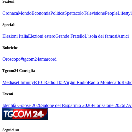
Sezioni
Cronaca
Mondo
Economia
Politica
Spettacolo
Televisione
People
Lifestyl
Speciali
Elezioni Italia
Elezioni estero
Grande Fratello
L'isola dei famosi
Amici
Rubriche
Oroscopo
#tgcom24amarcord
Tgcom24 Consiglia
Mediaset Infinity
R101
Radio 105
Virgin Radio
Radio Montecarlo
Radio
Eventi
Identità Golose 2026
Salone del Risparmio 2026
Fuorisalone 2026
L'Ar
Seguici su