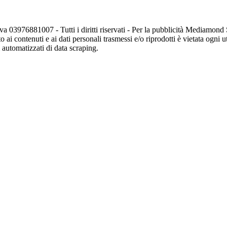
va 03976881007 - Tutti i diritti riservati - Per la pubblicità Mediamon
o ai contenuti e ai dati personali trasmessi e/o riprodotti è vietata ogni 
zi automatizzati di data scraping.