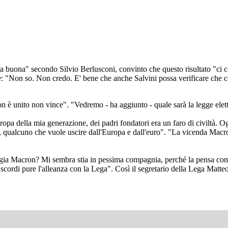
 buona" secondo Silvio Berlusconi, convinto che questo risultato "ci c
dice: "Non so. Non credo. E' bene che anche Salvini possa verificare che c
non è unito non vince". "Vedremo - ha aggiunto - quale sarà la legge elet
pa della mia generazione, dei padri fondatori era un faro di civiltà. O
 qualcuno che vuole uscire dall'Europa e dall'euro". "La vicenda Macron 
gia Macron? Mi sembra stia in pessima compagnia, perché la pensa come Re
scordi pure l'alleanza con la Lega". Così il segretario della Lega Matteo