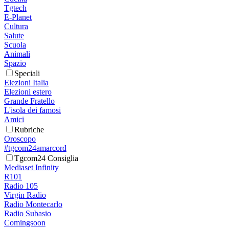
Tgtech
E-Planet
Cultura
Salute
Scuola
Animali
Spazio
Speciali
Elezioni Italia
Elezioni estero
Grande Fratello
L'isola dei famosi
Amici
Rubriche
Oroscopo
#tgcom24amarcord
Tgcom24 Consiglia
Mediaset Infinity
R101
Radio 105
Virgin Radio
Radio Montecarlo
Radio Subasio
Comingsoon