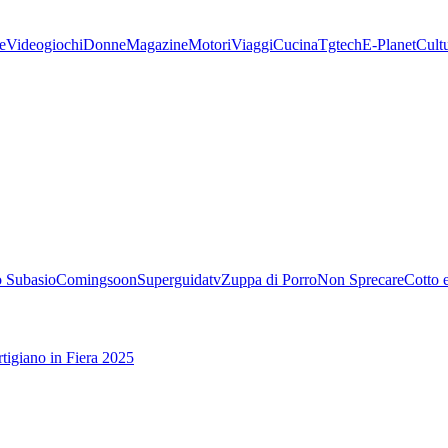
e
Videogiochi
Donne
Magazine
Motori
Viaggi
Cucina
Tgtech
E-Planet
Cult
 Subasio
Comingsoon
Superguidatv
Zuppa di Porro
Non Sprecare
Cotto 
tigiano in Fiera 2025