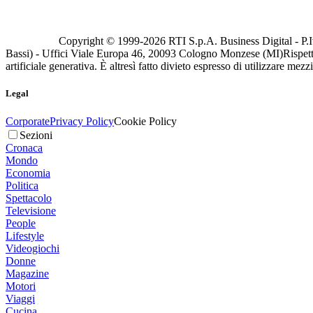
Copyright © 1999-
2026
RTI S.p.A. Business Digital - P.I
Bassi) - Uffici Viale Europa 46, 20093 Cologno Monzese (MI)
Rispett
artificiale generativa. È altresì fatto divieto espresso di utilizzare mez
Legal
Corporate
Privacy Policy
Cookie Policy
Sezioni
Cronaca
Mondo
Economia
Politica
Spettacolo
Televisione
People
Lifestyle
Videogiochi
Donne
Magazine
Motori
Viaggi
Cucina