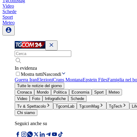
TgcomMag
Video
Schede
Sport
Meteo
In evidenza
Mostra tutti
Nascondi
Guerra Iran
Elezioni
Crans Montana
Epstein Files
Famiglia nel b
Tutte le notizie del giorno
Cronaca
Mondo
Politica
Economia
Sport
Meteo
Video
Foto
Infografiche
Schede
Tv & Spettacolo
TgcomLab
TgcomMag
TgTech
Lif
Chi siamo
Seguici anche su