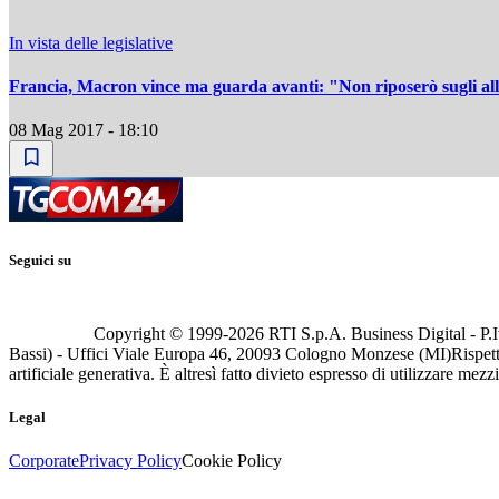
In vista delle legislative
Francia, Macron vince ma guarda avanti: "Non riposerò sugli al
08 Mag 2017 - 18:10
Seguici su
Copyright © 1999-
2026
RTI S.p.A. Business Digital - P.I
Bassi) - Uffici Viale Europa 46, 20093 Cologno Monzese (MI)
Rispett
artificiale generativa. È altresì fatto divieto espresso di utilizzare mez
Legal
Corporate
Privacy Policy
Cookie Policy