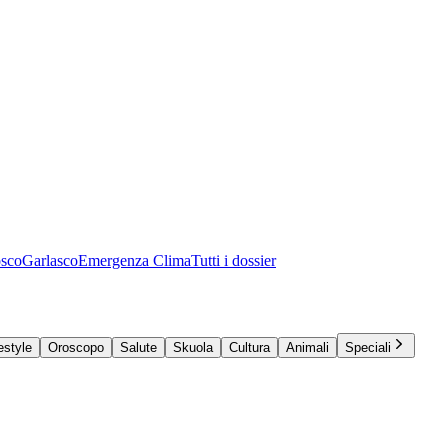
osco
Garlasco
Emergenza Clima
Tutti i dossier
estyle
Oroscopo
Salute
Skuola
Cultura
Animali
Speciali