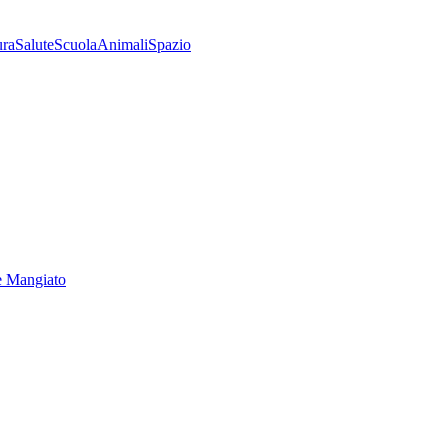
ura
Salute
Scuola
Animali
Spazio
e Mangiato