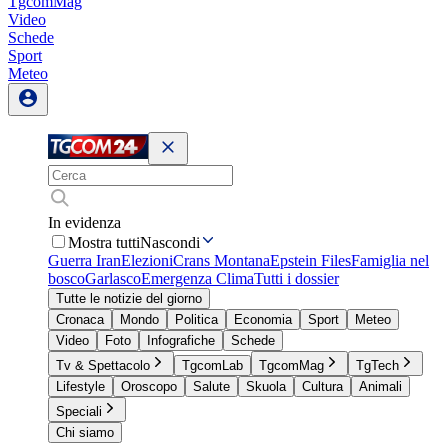
TgcomMag
Video
Schede
Sport
Meteo
In evidenza
Mostra tutti
Nascondi
Guerra Iran
Elezioni
Crans Montana
Epstein Files
Famiglia nel
bosco
Garlasco
Emergenza Clima
Tutti i dossier
Tutte le notizie del giorno
Cronaca
Mondo
Politica
Economia
Sport
Meteo
Video
Foto
Infografiche
Schede
Tv & Spettacolo
TgcomLab
TgcomMag
TgTech
Lifestyle
Oroscopo
Salute
Skuola
Cultura
Animali
Speciali
Chi siamo