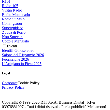
R101
Radio 105
Virgin Radio
Radio Montecarlo
Radio Subasio
Comingsoon
Superguidatv
Zuppa di Porro
Non Sprecare
Cotto e Mangiato
Eventi
Identità Golose 2026
Salone del Risparmio 2026
Fuorisalone 2026
L'Artigiano in Fiera 2025
Legal
Corporate
Cookie Policy
Privacy Policy
Copyright © 1999-
2026
RTI S.p.A. Business Digital - P.Iva
03976881007 - Tutti i diritti riservati - Per la pubblicità Mediamond