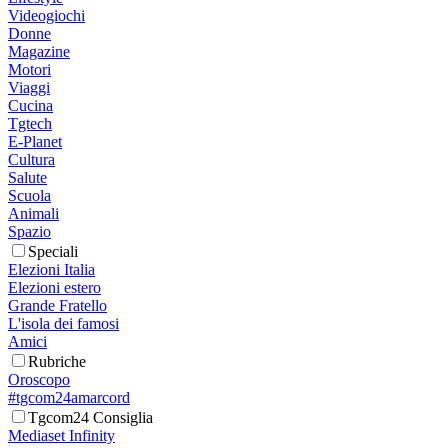
Videogiochi
Donne
Magazine
Motori
Viaggi
Cucina
Tgtech
E-Planet
Cultura
Salute
Scuola
Animali
Spazio
Speciali
Elezioni Italia
Elezioni estero
Grande Fratello
L'isola dei famosi
Amici
Rubriche
Oroscopo
#tgcom24amarcord
Tgcom24 Consiglia
Mediaset Infinity