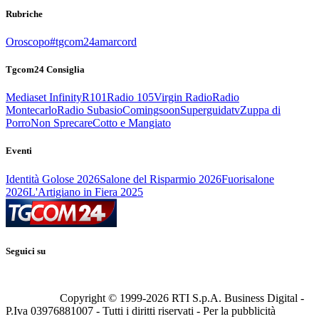
Rubriche
Oroscopo
#tgcom24amarcord
Tgcom24 Consiglia
Mediaset Infinity
R101
Radio 105
Virgin Radio
Radio
Montecarlo
Radio Subasio
Comingsoon
Superguidatv
Zuppa di
Porro
Non Sprecare
Cotto e Mangiato
Eventi
Identità Golose 2026
Salone del Risparmio 2026
Fuorisalone
2026
L'Artigiano in Fiera 2025
Seguici su
Copyright © 1999-
2026
RTI S.p.A. Business Digital -
P.Iva 03976881007 - Tutti i diritti riservati - Per la pubblicità