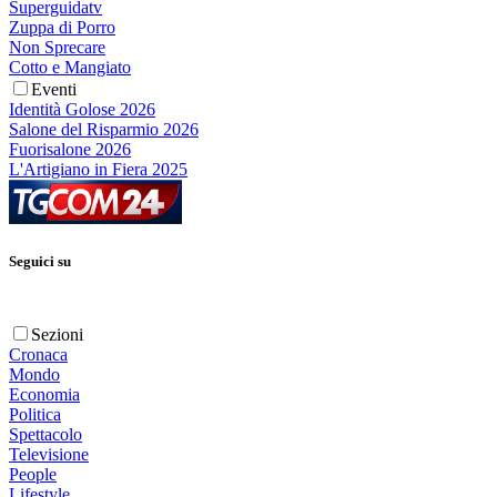
Superguidatv
Zuppa di Porro
Non Sprecare
Cotto e Mangiato
Eventi
Identità Golose 2026
Salone del Risparmio 2026
Fuorisalone 2026
L'Artigiano in Fiera 2025
Seguici su
Sezioni
Cronaca
Mondo
Economia
Politica
Spettacolo
Televisione
People
Lifestyle