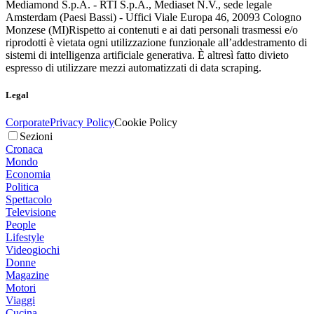
Mediamond S.p.A. - RTI S.p.A., Mediaset N.V., sede legale
Amsterdam (Paesi Bassi) - Uffici Viale Europa 46, 20093 Cologno
Monzese (MI)
Rispetto ai contenuti e ai dati personali trasmessi e/o
riprodotti è vietata ogni utilizzazione funzionale all’addestramento di
sistemi di intelligenza artificiale generativa. È altresì fatto divieto
espresso di utilizzare mezzi automatizzati di data scraping.
Legal
Corporate
Privacy Policy
Cookie Policy
Sezioni
Cronaca
Mondo
Economia
Politica
Spettacolo
Televisione
People
Lifestyle
Videogiochi
Donne
Magazine
Motori
Viaggi
Cucina