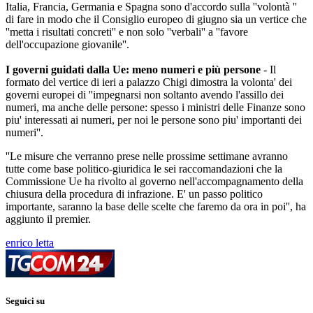
Italia, Francia, Germania e Spagna sono d'accordo sulla ''volontà ''
di fare in modo che il Consiglio europeo di giugno sia un vertice che
''metta i risultati concreti'' e non solo ''verbali'' a ''favore
dell'occupazione giovanile''.
I governi guidati dalla Ue: meno numeri e più persone
- Il
formato del vertice di ieri a palazzo Chigi dimostra la volonta' dei
governi europei di ''impegnarsi non soltanto avendo l'assillo dei
numeri, ma anche delle persone: spesso i ministri delle Finanze sono
piu' interessati ai numeri, per noi le persone sono piu' importanti dei
numeri''.
''Le misure che verranno prese nelle prossime settimane avranno
tutte come base politico-giuridica le sei raccomandazioni che la
Commissione Ue ha rivolto al governo nell'accompagnamento della
chiusura della procedura di infrazione. E' un passo politico
importante, saranno la base delle scelte che faremo da ora in poi'', ha
aggiunto il premier.
enrico letta
Seguici su