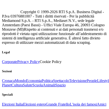
Copyright © 1999-
2026
RTI S.p.A. Business Digital -
P.Iva 03976881007 - Tutti i diritti riservati - Per la pubblicità
Mediamond S.p.A. - RTI S.p.A., Mediaset N.V., sede legale
Amsterdam (Paesi Bassi) - Uffici Viale Europa 46, 20093 Cologno
Monzese (MI)
Rispetto ai contenuti e ai dati personali trasmessi e/o
riprodotti è vietata ogni utilizzazione funzionale all’addestramento di
sistemi di intelligenza artificiale generativa. È altresì fatto divieto
espresso di utilizzare mezzi automatizzati di data scraping.
Legal
Corporate
Privacy Policy
Cookie Policy
Sezioni
Cronaca
Mondo
Economia
Politica
Spettacolo
Televisione
People
Lifestyl
Planet
Cultura
Salute
Scuola
Animali
Spazio
Speciali
Elezioni Italia
Elezioni estero
Grande Fratello
L'isola dei famosi
Amici