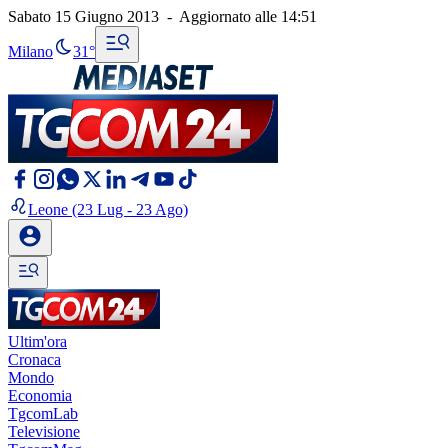
Sabato 15 Giugno 2013
-
Aggiornato alle
14:51
Milano
31°
Leone
(23 Lug - 23 Ago)
Ultim'ora
Cronaca
Mondo
Economia
TgcomLab
Televisione