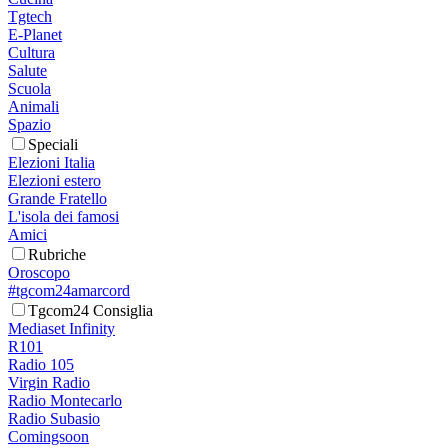
Tgtech
E-Planet
Cultura
Salute
Scuola
Animali
Spazio
Speciali
Elezioni Italia
Elezioni estero
Grande Fratello
L'isola dei famosi
Amici
Rubriche
Oroscopo
#tgcom24amarcord
Tgcom24 Consiglia
Mediaset Infinity
R101
Radio 105
Virgin Radio
Radio Montecarlo
Radio Subasio
Comingsoon