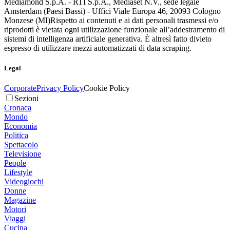
Mediamond S.p.A. - RTI S.p.A., Mediaset N.V., sede legale
Amsterdam (Paesi Bassi) - Uffici Viale Europa 46, 20093 Cologno
Monzese (MI)
Rispetto ai contenuti e ai dati personali trasmessi e/o
riprodotti è vietata ogni utilizzazione funzionale all’addestramento di
sistemi di intelligenza artificiale generativa. È altresì fatto divieto
espresso di utilizzare mezzi automatizzati di data scraping.
Legal
Corporate
Privacy Policy
Cookie Policy
Sezioni
Cronaca
Mondo
Economia
Politica
Spettacolo
Televisione
People
Lifestyle
Videogiochi
Donne
Magazine
Motori
Viaggi
Cucina