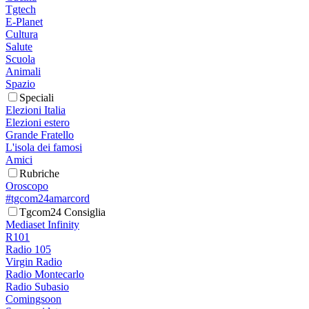
Tgtech
E-Planet
Cultura
Salute
Scuola
Animali
Spazio
Speciali
Elezioni Italia
Elezioni estero
Grande Fratello
L'isola dei famosi
Amici
Rubriche
Oroscopo
#tgcom24amarcord
Tgcom24 Consiglia
Mediaset Infinity
R101
Radio 105
Virgin Radio
Radio Montecarlo
Radio Subasio
Comingsoon