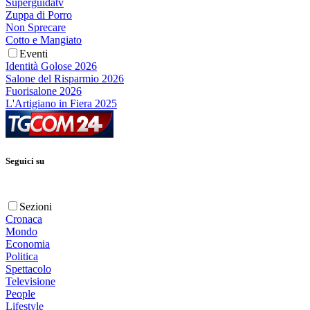
Superguidatv
Zuppa di Porro
Non Sprecare
Cotto e Mangiato
Eventi
Identità Golose 2026
Salone del Risparmio 2026
Fuorisalone 2026
L'Artigiano in Fiera 2025
Seguici su
Sezioni
Cronaca
Mondo
Economia
Politica
Spettacolo
Televisione
People
Lifestyle