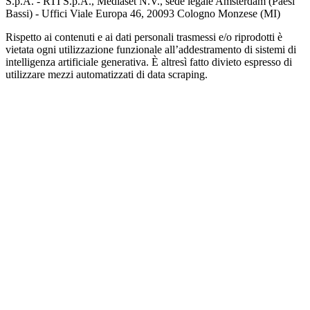
S.p.A. - RTI S.p.A., Mediaset N.V., sede legale Amsterdam (Paesi
Bassi) - Uffici Viale Europa 46, 20093 Cologno Monzese (MI)
Rispetto ai contenuti e ai dati personali trasmessi e/o riprodotti è
vietata ogni utilizzazione funzionale all’addestramento di sistemi di
intelligenza artificiale generativa. È altresì fatto divieto espresso di
utilizzare mezzi automatizzati di data scraping.