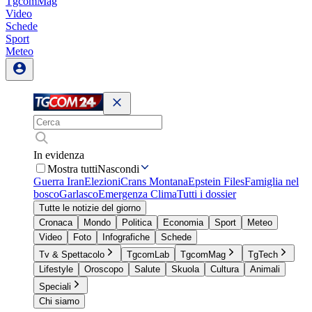
TgcomMag
Video
Schede
Sport
Meteo
In evidenza
Mostra tutti
Nascondi
Guerra Iran
Elezioni
Crans Montana
Epstein Files
Famiglia nel
bosco
Garlasco
Emergenza Clima
Tutti i dossier
Tutte le notizie del giorno
Cronaca
Mondo
Politica
Economia
Sport
Meteo
Video
Foto
Infografiche
Schede
Tv & Spettacolo
TgcomLab
TgcomMag
TgTech
Lifestyle
Oroscopo
Salute
Skuola
Cultura
Animali
Speciali
Chi siamo