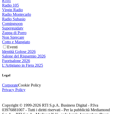
R101
Radio 105
Virgin Radio
Radio Montecarlo
Radio Subasio
Comingsoon
Superguidatv
Zuppa di Porro
Non Sprecare
Cotto e Mangiato
Eventi
Identità Golose 2026
Salone del Risparmio 2026
Fuorisalone 2026
L'Artigiano in Fiera 2025
Legal
Corporate
Cookie Policy
Privacy Policy
Copyright © 1999-
2026
RTI S.p.A. Business Digital - P.Iva
03976881007 - Tutti i diritti riservati - Per la pubblicità Mediamond