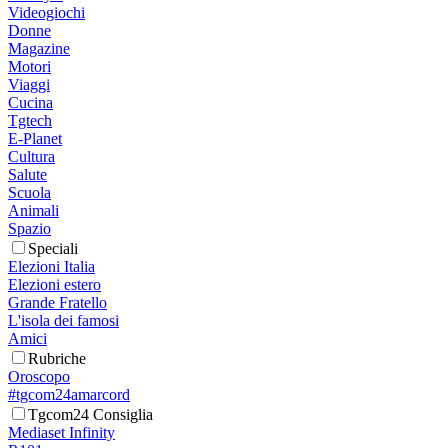
Videogiochi
Donne
Magazine
Motori
Viaggi
Cucina
Tgtech
E-Planet
Cultura
Salute
Scuola
Animali
Spazio
Speciali
Elezioni Italia
Elezioni estero
Grande Fratello
L'isola dei famosi
Amici
Rubriche
Oroscopo
#tgcom24amarcord
Tgcom24 Consiglia
Mediaset Infinity