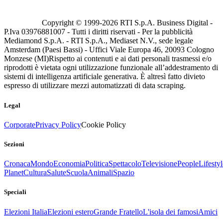
Copyright © 1999-
2026
RTI S.p.A. Business Digital -
P.Iva 03976881007 - Tutti i diritti riservati - Per la pubblicità
Mediamond S.p.A. - RTI S.p.A., Mediaset N.V., sede legale
Amsterdam (Paesi Bassi) - Uffici Viale Europa 46, 20093 Cologno
Monzese (MI)
Rispetto ai contenuti e ai dati personali trasmessi e/o
riprodotti è vietata ogni utilizzazione funzionale all’addestramento di
sistemi di intelligenza artificiale generativa. È altresì fatto divieto
espresso di utilizzare mezzi automatizzati di data scraping.
Legal
Corporate
Privacy Policy
Cookie Policy
Sezioni
Cronaca
Mondo
Economia
Politica
Spettacolo
Televisione
People
Lifestyl
Planet
Cultura
Salute
Scuola
Animali
Spazio
Speciali
Elezioni Italia
Elezioni estero
Grande Fratello
L'isola dei famosi
Amici