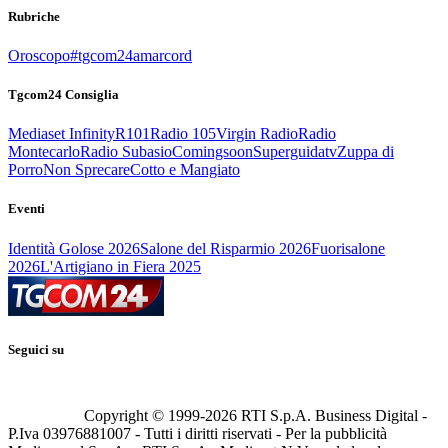
Rubriche
Oroscopo
#tgcom24amarcord
Tgcom24 Consiglia
Mediaset Infinity
R101
Radio 105
Virgin Radio
Radio
Montecarlo
Radio Subasio
Comingsoon
Superguidatv
Zuppa di
Porro
Non Sprecare
Cotto e Mangiato
Eventi
Identità Golose 2026
Salone del Risparmio 2026
Fuorisalone
2026
L'Artigiano in Fiera 2025
Seguici su
Copyright © 1999-
2026
RTI S.p.A. Business Digital -
P.Iva 03976881007 - Tutti i diritti riservati - Per la pubblicità