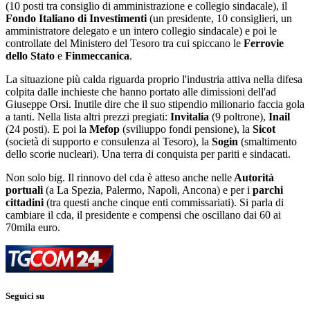
(10 posti tra consiglio di amministrazione e collegio sindacale), il
Fondo Italiano di Investimenti
(un presidente, 10 consiglieri, un
amministratore delegato e un intero collegio sindacale) e poi le
controllate del Ministero del Tesoro tra cui spiccano le
Ferrovie
dello Stato
e
Finmeccanica
.
La situazione più calda riguarda proprio l'industria attiva nella difesa
colpita dalle inchieste che hanno portato alle dimissioni dell'ad
Giuseppe Orsi. Inutile dire che il suo stipendio milionario faccia gola
a tanti. Nella lista altri prezzi pregiati:
Invitalia
(9 poltrone),
Inail
(24 posti). E poi la
Mefop
(sviliuppo fondi pensione), la
Sicot
(società di supporto e consulenza al Tesoro), la
Sogin
(smaltimento
dello scorie nucleari). Una terra di conquista per pariti e sindacati.
Non solo big. Il rinnovo del cda è atteso anche nelle
Autorità
portuali
(a La Spezia, Palermo, Napoli, Ancona) e per i
parchi
cittadini
(tra questi anche cinque enti commissariati). Si parla di
cambiare il cda, il presidente e compensi che oscillano dai 60 ai
70mila euro.
Seguici su