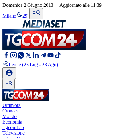
Domenica 2 Giugno 2013
-
Aggiornato alle
11:39
Milano
29°
Leone
(23 Lug - 23 Ago)
Ultim'ora
Cronaca
Mondo
Economia
TgcomLab
Televisione