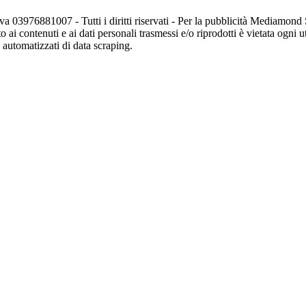
va 03976881007 - Tutti i diritti riservati - Per la pubblicità Mediamon
o ai contenuti e ai dati personali trasmessi e/o riprodotti è vietata ogni 
zi automatizzati di data scraping.