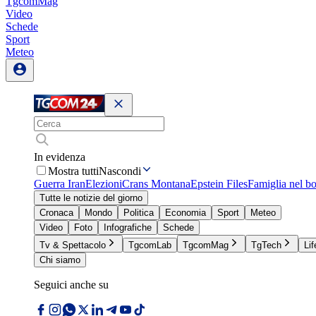
TgcomMag
Video
Schede
Sport
Meteo
In evidenza
Mostra tutti
Nascondi
Guerra Iran
Elezioni
Crans Montana
Epstein Files
Famiglia nel b
Tutte le notizie del giorno
Cronaca
Mondo
Politica
Economia
Sport
Meteo
Video
Foto
Infografiche
Schede
Tv & Spettacolo
TgcomLab
TgcomMag
TgTech
Lif
Chi siamo
Seguici anche su