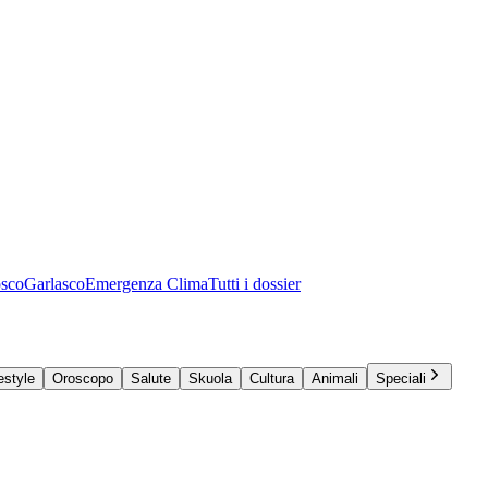
osco
Garlasco
Emergenza Clima
Tutti i dossier
estyle
Oroscopo
Salute
Skuola
Cultura
Animali
Speciali