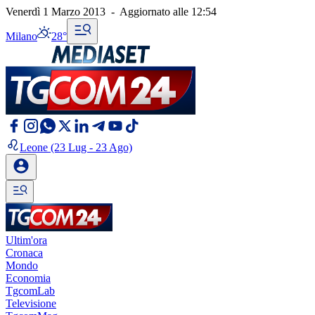
Venerdì 1 Marzo 2013
-
Aggiornato alle
12:54
Milano
28°
Leone
(23 Lug - 23 Ago)
Ultim'ora
Cronaca
Mondo
Economia
TgcomLab
Televisione