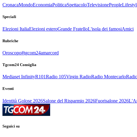
Cronaca
Mondo
Economia
Politica
Spettacolo
Televisione
People
Lifestyl
Speciali
Elezioni Italia
Elezioni estero
Grande Fratello
L'isola dei famosi
Amici
Rubriche
Oroscopo
#tgcom24amarcord
Tgcom24 Consiglia
Mediaset Infinity
R101
Radio 105
Virgin Radio
Radio Montecarlo
Radio
Eventi
Identità Golose 2026
Salone del Risparmio 2026
Fuorisalone 2026
L'Ar
Seguici su