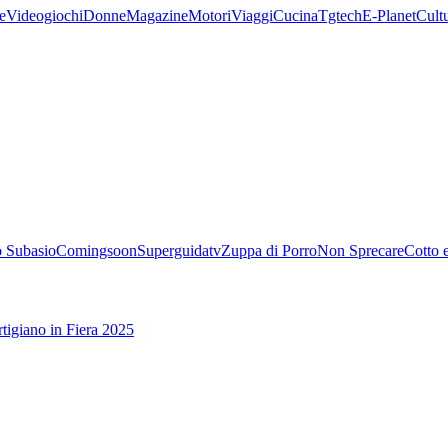
e
Videogiochi
Donne
Magazine
Motori
Viaggi
Cucina
Tgtech
E-Planet
Cult
 Subasio
Comingsoon
Superguidatv
Zuppa di Porro
Non Sprecare
Cotto 
tigiano in Fiera 2025