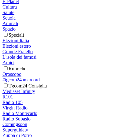
E-Planet
Cultura
Salute
Scuola
Animali
Spazio
Speciali
Elezioni Italia
Elezioni estero
Grande Fratello
L'isola dei famosi
Amici
Rubriche
Oroscopo
#tgcom24amarcord
Tgcom24 Consiglia
Mediaset Infinity
R101
Radio 105
Virgin Radio
Radio Montecarlo
Radio Subasio
Comingsoon
Superguidatv
Zuppa di Porro