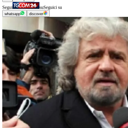
Segui
su
Seguici su
whatsapp
discover