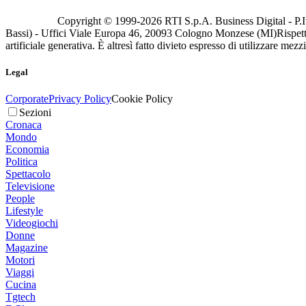
Copyright © 1999-
2026
RTI S.p.A. Business Digital - P.I
Bassi) - Uffici Viale Europa 46, 20093 Cologno Monzese (MI)
Rispett
artificiale generativa. È altresì fatto divieto espresso di utilizzare mez
Legal
Corporate
Privacy Policy
Cookie Policy
Sezioni
Cronaca
Mondo
Economia
Politica
Spettacolo
Televisione
People
Lifestyle
Videogiochi
Donne
Magazine
Motori
Viaggi
Cucina
Tgtech