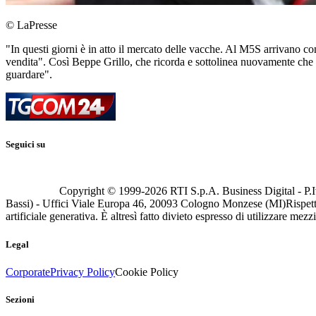
© LaPresse
"In questi giorni è in atto il mercato delle vacche. Al M5S arrivano cont
vendita". Così Beppe Grillo, che ricorda e sottolinea nuovamente che 
guardare".
Seguici su
Copyright © 1999-
2026
RTI S.p.A. Business Digital - P.I
Bassi) - Uffici Viale Europa 46, 20093 Cologno Monzese (MI)
Rispett
artificiale generativa. È altresì fatto divieto espresso di utilizzare mez
Legal
Corporate
Privacy Policy
Cookie Policy
Sezioni