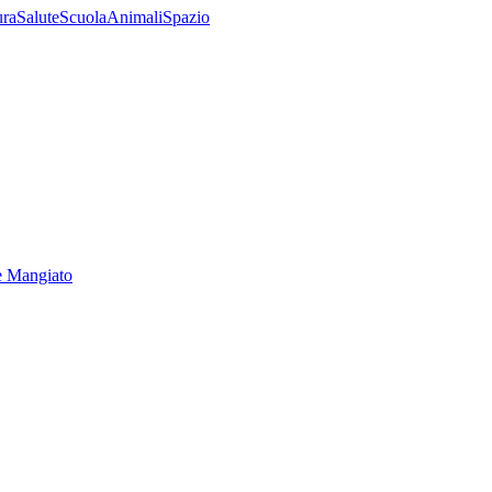
ura
Salute
Scuola
Animali
Spazio
e Mangiato