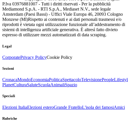
P.Iva 03976881007 - Tutti i diritti riservati - Per la pubblicità
Mediamond S.p.A. - RTI S.p.A., Mediaset N.V., sede legale
Amsterdam (Paesi Bassi) - Uffici Viale Europa 46, 20093 Cologno
Monzese (MI)
Rispetto ai contenuti e ai dati personali trasmessi e/o
riprodotti è vietata ogni utilizzazione funzionale all’addestramento di
sistemi di intelligenza artificiale generativa. È altresì fatto divieto
espresso di utilizzare mezzi automatizzati di data scraping.
Legal
Corporate
Privacy Policy
Cookie Policy
Sezioni
Cronaca
Mondo
Economia
Politica
Spettacolo
Televisione
People
Lifestyl
Planet
Cultura
Salute
Scuola
Animali
Spazio
Speciali
Elezioni Italia
Elezioni estero
Grande Fratello
L'isola dei famosi
Amici
Rubriche