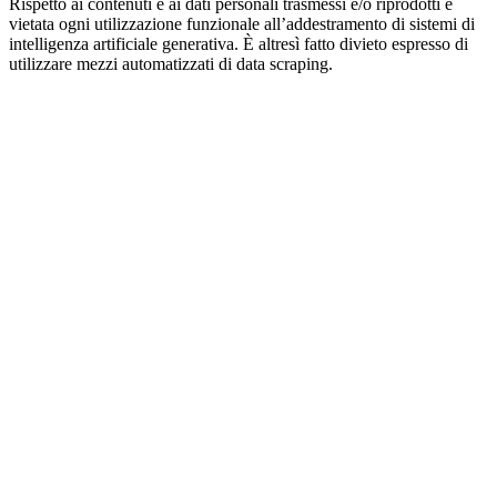
Rispetto ai contenuti e ai dati personali trasmessi e/o riprodotti è
vietata ogni utilizzazione funzionale all’addestramento di sistemi di
intelligenza artificiale generativa. È altresì fatto divieto espresso di
utilizzare mezzi automatizzati di data scraping.