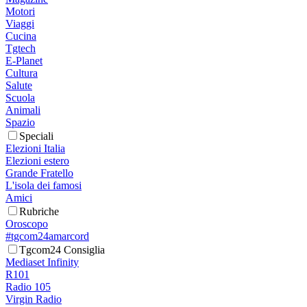
Motori
Viaggi
Cucina
Tgtech
E-Planet
Cultura
Salute
Scuola
Animali
Spazio
Speciali
Elezioni Italia
Elezioni estero
Grande Fratello
L'isola dei famosi
Amici
Rubriche
Oroscopo
#tgcom24amarcord
Tgcom24 Consiglia
Mediaset Infinity
R101
Radio 105
Virgin Radio