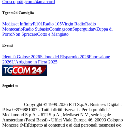
Oroscopo
#tgcom24amarcord
Tgcom24 Consiglia
Mediaset Infinity
R101
Radio 105
Virgin Radio
Radio
Montecarlo
Radio Subasio
Comingsoon
Superguidatv
Zuppa di
Porro
Non Sprecare
Cotto e Mangiato
Eventi
Identità Golose 2026
Salone del Risparmio 2026
Fuorisalone
2026
L'Artigiano in Fiera 2025
Seguici su
Copyright © 1999-
2026
RTI S.p.A. Business Digital -
P.Iva 03976881007 - Tutti i diritti riservati - Per la pubblicità
Mediamond S.p.A. - RTI S.p.A., Mediaset N.V., sede legale
Amsterdam (Paesi Bassi) - Uffici Viale Europa 46, 20093 Cologno
Monzese (MI)
Rispetto ai contenuti e ai dati personali trasmessi e/o