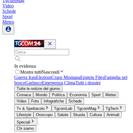
TgcomMag
Video
Schede
Sport
Meteo
In evidenza
Mostra tutti
Nascondi
Guerra Iran
Elezioni
Crans Montana
Epstein Files
Famiglia nel
bosco
Garlasco
Emergenza Clima
Tutti i dossier
Tutte le notizie del giorno
Cronaca
Mondo
Politica
Economia
Sport
Meteo
Video
Foto
Infografiche
Schede
Tv & Spettacolo
TgcomLab
TgcomMag
TgTech
Lifestyle
Oroscopo
Salute
Skuola
Cultura
Animali
Speciali
Chi siamo