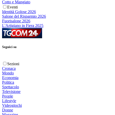
Cotto e Mangiato
Eventi
Identità Golose 2026
Salone del Risparmio 2026
Fuorisalone 2026
L'Artigiano in Fiera 2025
Seguici su
Sezioni
Cronaca
Mondo
Economia
Politica
Spettacolo
Televisione
People
Lifestyle
Videogiochi
Donne
Magazine