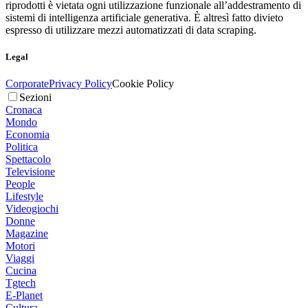
riprodotti è vietata ogni utilizzazione funzionale all’addestramento di
sistemi di intelligenza artificiale generativa. È altresì fatto divieto
espresso di utilizzare mezzi automatizzati di data scraping.
Legal
Corporate
Privacy Policy
Cookie Policy
Sezioni
Cronaca
Mondo
Economia
Politica
Spettacolo
Televisione
People
Lifestyle
Videogiochi
Donne
Magazine
Motori
Viaggi
Cucina
Tgtech
E-Planet
Cultura