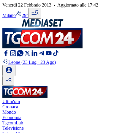
Venerdì 22 Febbraio 2013
-
Aggiornato alle
17:42
Milano
29°
Leone
(23 Lug - 23 Ago)
Ultim'ora
Cronaca
Mondo
Economia
TgcomLab
Televisione