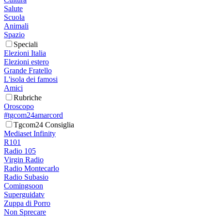
Salute
Scuola
Animali
Spazio
Speciali
Elezioni Italia
Elezioni estero
Grande Fratello
L'isola dei famosi
Amici
Rubriche
Oroscopo
#tgcom24amarcord
Tgcom24 Consiglia
Mediaset Infinity
R101
Radio 105
Virgin Radio
Radio Montecarlo
Radio Subasio
Comingsoon
Superguidatv
Zuppa di Porro
Non Sprecare