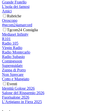
Grande Fratello
L'isola dei famosi
Amici
Rubriche
Oroscopo
#tgcom24amarcord
Tgcom24 Consiglia
Mediaset Infinity
R101
Radio 105
Virgin Radio
Radio Montecarlo
Radio Subasio
Comingsoon
Superguidatv
Zuppa di Porro
Non Sprecare
Cotto e Mangiato
Eventi
Identità Golose 2026
Salone del Risparmio 2026
Fuorisalone 2026
L'Artigiano in Fiera 2025