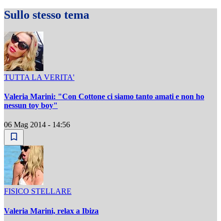
Sullo stesso tema
TUTTA LA VERITA'
Valeria Marini: "Con Cottone ci siamo tanto amati e non ho
nessun toy boy"
06 Mag 2014 - 14:56
FISICO STELLARE
Valeria Marini, relax a Ibiza