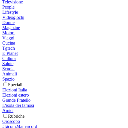
Televisione
People
Lifestyle
Videogiochi
Donne
Magazine
Motori
Viaggi
Cucina
Tgtech
E-Planet
Cultura
Salute
Scuola
Animali
Spazio
Speciali
Elezioni Italia
Elezioni estero
Grande Fratello
L'isola dei famosi
Amici
Rubriche
Oroscopo
#tgcom24amarcord