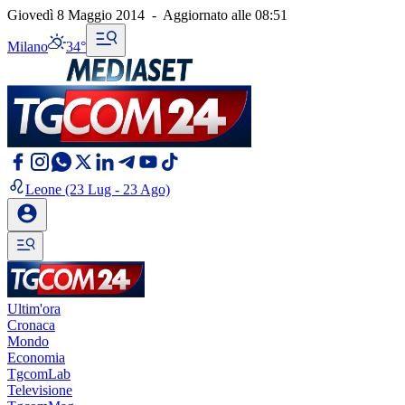
Giovedì 8 Maggio 2014
-
Aggiornato alle
08:51
Milano
34°
Leone
(23 Lug - 23 Ago)
Ultim'ora
Cronaca
Mondo
Economia
TgcomLab
Televisione