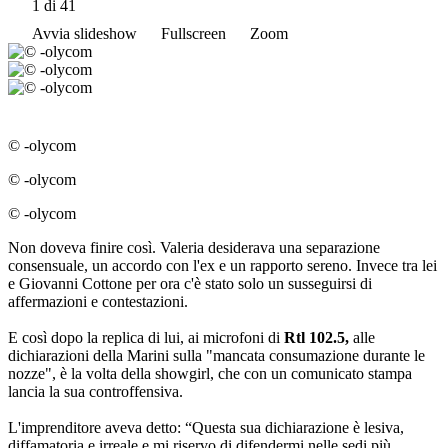
1
di 41
Avvia slideshow
Fullscreen
Zoom
© -olycom
© -olycom
© -olycom
Non doveva finire così. Valeria desiderava una separazione
consensuale, un accordo con l'ex e un rapporto sereno. Invece tra lei
e Giovanni Cottone per ora c'è stato solo un susseguirsi di
affermazioni e contestazioni.
E così dopo la replica di lui, ai microfoni di
Rtl 102.5,
alle
dichiarazioni della Marini sulla "mancata consumazione durante le
nozze", è la volta della showgirl, che con un comunicato stampa
lancia la sua controffensiva.
L'imprenditore aveva detto: “Questa sua dichiarazione è lesiva,
diffamatoria e irreale e mi riservo di difendermi nelle sedi più