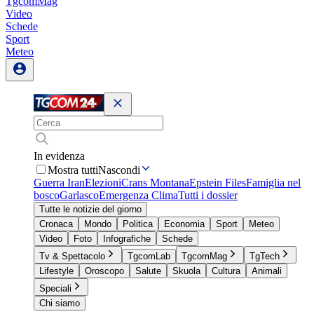
TgcomMag
Video
Schede
Sport
Meteo
In evidenza
Mostra tutti
Nascondi
Guerra Iran
Elezioni
Crans Montana
Epstein Files
Famiglia nel
bosco
Garlasco
Emergenza Clima
Tutti i dossier
Tutte le notizie del giorno
Cronaca
Mondo
Politica
Economia
Sport
Meteo
Video
Foto
Infografiche
Schede
Tv & Spettacolo
TgcomLab
TgcomMag
TgTech
Lifestyle
Oroscopo
Salute
Skuola
Cultura
Animali
Speciali
Chi siamo