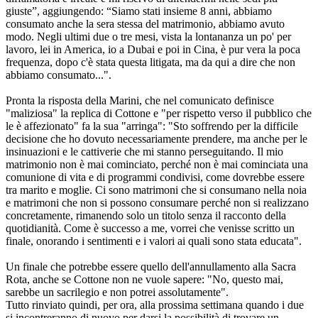
giuste”, aggiungendo: “Siamo stati insieme 8 anni, abbiamo
consumato anche la sera stessa del matrimonio, abbiamo avuto
modo. Negli ultimi due o tre mesi, vista la lontananza un po' per
lavoro, lei in America, io a Dubai e poi in Cina, è pur vera la poca
frequenza, dopo c'è stata questa litigata, ma da qui a dire che non
abbiamo consumato...".
Pronta la risposta della Marini, che nel comunicato definisce
"maliziosa" la replica di Cottone e "per rispetto verso il pubblico che
le è affezionato" fa la sua "arringa": "Sto soffrendo per la difficile
decisione che ho dovuto necessariamente prendere, ma anche per le
insinuazioni e le cattiverie che mi stanno perseguitando. Il mio
matrimonio non è mai cominciato, perché non è mai cominciata una
comunione di vita e di programmi condivisi, come dovrebbe essere
tra marito e moglie. Ci sono matrimoni che si consumano nella noia
e matrimoni che non si possono consumare perché non si realizzano
concretamente, rimanendo solo un titolo senza il racconto della
quotidianità. Come è successo a me, vorrei che venisse scritto un
finale, onorando i sentimenti e i valori ai quali sono stata educata".
Un finale che potrebbe essere quello dell'annullamento alla Sacra
Rota, anche se Cottone non ne vuole sapere: "No, questo mai,
sarebbe un sacrilegio e non potrei assolutamente".
Tutto rinviato quindi, per ora, alla prossima settimana quando i due
si incontreranno di nuovo per darsi la possibilità di trovare un