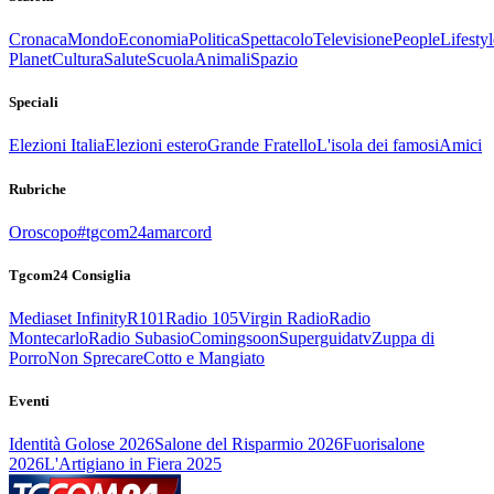
Cronaca
Mondo
Economia
Politica
Spettacolo
Televisione
People
Lifestyl
Planet
Cultura
Salute
Scuola
Animali
Spazio
Speciali
Elezioni Italia
Elezioni estero
Grande Fratello
L'isola dei famosi
Amici
Rubriche
Oroscopo
#tgcom24amarcord
Tgcom24 Consiglia
Mediaset Infinity
R101
Radio 105
Virgin Radio
Radio
Montecarlo
Radio Subasio
Comingsoon
Superguidatv
Zuppa di
Porro
Non Sprecare
Cotto e Mangiato
Eventi
Identità Golose 2026
Salone del Risparmio 2026
Fuorisalone
2026
L'Artigiano in Fiera 2025