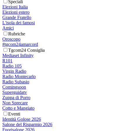
Speciali
Elezioni Italia
Elezioni estero
Grande Fratello
L'isola dei famosi
Amici
Rubriche
Oroscopo
#tgcom24amarcord
Tgcom24 Consiglia
Mediaset Infinity
R101
Radio 105
Virgin Radio
Radio Montecarlo
Radio Subasio
Comingsoon
Superguidatv
Zuppa di Porro
Non Sprecare
Cotto e Mangiato
Eventi
Identità Golose 2026
Salone del Risparmio 2026
Fuorisalone 2026