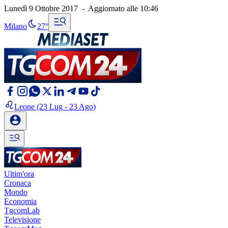
Lunedì 9 Ottobre 2017
-
Aggiornato alle
10:46
Milano
27°
Leone
(23 Lug - 23 Ago)
Ultim'ora
Cronaca
Mondo
Economia
TgcomLab
Televisione