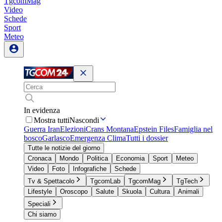
TgcomMag
Video
Schede
Sport
Meteo
In evidenza
Mostra tutti
Nascondi
Guerra Iran
Elezioni
Crans Montana
Epstein Files
Famiglia nel
bosco
Garlasco
Emergenza Clima
Tutti i dossier
Tutte le notizie del giorno
Cronaca
Mondo
Politica
Economia
Sport
Meteo
Video
Foto
Infografiche
Schede
Tv & Spettacolo
TgcomLab
TgcomMag
TgTech
Lifestyle
Oroscopo
Salute
Skuola
Cultura
Animali
Speciali
Chi siamo