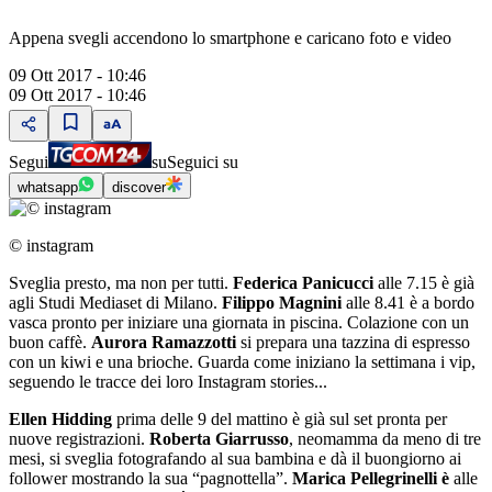
Appena svegli accendono lo smartphone e caricano foto e video
09 Ott 2017 - 10:46
09 Ott 2017 - 10:46
Segui
su
Seguici su
whatsapp
discover
© instagram
Sveglia presto, ma non per tutti.
Federica Panicucci
alle 7.15 è già
agli Studi Mediaset di Milano.
Filippo Magnini
alle 8.41 è a bordo
vasca pronto per iniziare una giornata in piscina. Colazione con un
buon caffè.
Aurora Ramazzotti
si prepara una tazzina di espresso
con un kiwi e una brioche. Guarda come iniziano la settimana i vip,
seguendo le tracce dei loro Instagram stories...
Ellen Hidding
prima delle 9 del mattino è già sul set pronta per
nuove registrazioni.
Roberta Giarrusso
, neomamma da meno di tre
mesi, si sveglia fotografando al sua bambina e dà il buongiorno ai
follower mostrando la sua “pagnottella”.
Marica Pellegrinelli è
alle