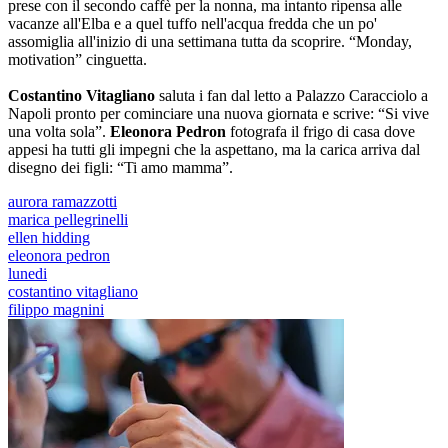
prese con il secondo caffè per la nonna, ma intanto ripensa alle
vacanze all'Elba e a quel tuffo nell'acqua fredda che un po'
assomiglia all'inizio di una settimana tutta da scoprire. “Monday,
motivation” cinguetta.
Costantino Vitagliano
saluta i fan dal letto a Palazzo Caracciolo a
Napoli pronto per cominciare una nuova giornata e scrive: “Si vive
una volta sola”.
Eleonora Pedron
fotografa il frigo di casa dove
appesi ha tutti gli impegni che la aspettano, ma la carica arriva dal
disegno dei figli: “Ti amo mamma”.
aurora ramazzotti
marica pellegrinelli
ellen hidding
eleonora pedron
lunedi
costantino vitagliano
filippo magnini