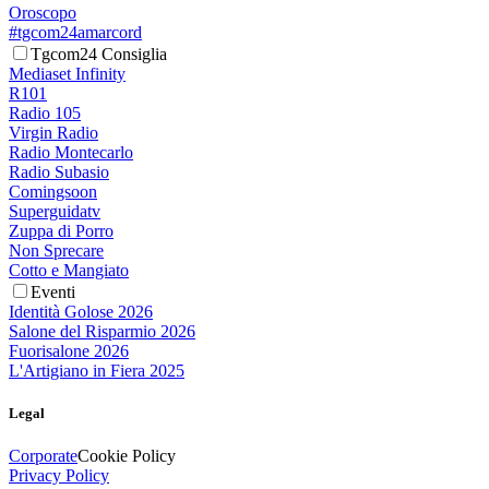
Oroscopo
#tgcom24amarcord
Tgcom24 Consiglia
Mediaset Infinity
R101
Radio 105
Virgin Radio
Radio Montecarlo
Radio Subasio
Comingsoon
Superguidatv
Zuppa di Porro
Non Sprecare
Cotto e Mangiato
Eventi
Identità Golose 2026
Salone del Risparmio 2026
Fuorisalone 2026
L'Artigiano in Fiera 2025
Legal
Corporate
Cookie Policy
Privacy Policy