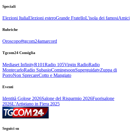
Speciali
Elezioni Italia
Elezioni estero
Grande Fratello
L'isola dei famosi
Amici
Rubriche
Oroscopo
#tgcom24amarcord
Tgcom24 Consiglia
Mediaset Infinity
R101
Radio 105
Virgin Radio
Radio
Montecarlo
Radio Subasio
Comingsoon
Superguidatv
Zuppa di
Porro
Non Sprecare
Cotto e Mangiato
Eventi
Identità Golose 2026
Salone del Risparmio 2026
Fuorisalone
2026
L'Artigiano in Fiera 2025
Seguici su