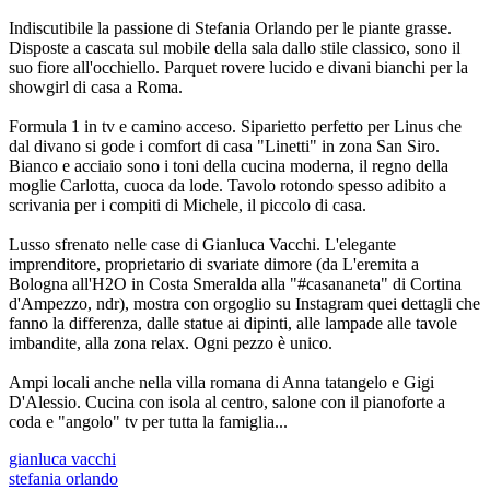
Indiscutibile la passione di Stefania Orlando per le piante grasse.
Disposte a cascata sul mobile della sala dallo stile classico, sono il
suo fiore all'occhiello. Parquet rovere lucido e divani bianchi per la
showgirl di casa a Roma.
Formula 1 in tv e camino acceso. Siparietto perfetto per Linus che
dal divano si gode i comfort di casa "Linetti" in zona San Siro.
Bianco e acciaio sono i toni della cucina moderna, il regno della
moglie Carlotta, cuoca da lode. Tavolo rotondo spesso adibito a
scrivania per i compiti di Michele, il piccolo di casa.
Lusso sfrenato nelle case di Gianluca Vacchi. L'elegante
imprenditore, proprietario di svariate dimore (da L'eremita a
Bologna all'H2O in Costa Smeralda alla "#casananeta" di Cortina
d'Ampezzo, ndr), mostra con orgoglio su Instagram quei dettagli che
fanno la differenza, dalle statue ai dipinti, alle lampade alle tavole
imbandite, alla zona relax. Ogni pezzo è unico.
Ampi locali anche nella villa romana di Anna tatangelo e Gigi
D'Alessio. Cucina con isola al centro, salone con il pianoforte a
coda e "angolo" tv per tutta la famiglia...
gianluca vacchi
stefania orlando