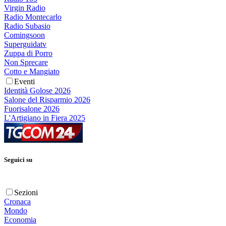
Virgin Radio
Radio Montecarlo
Radio Subasio
Comingsoon
Superguidatv
Zuppa di Porro
Non Sprecare
Cotto e Mangiato
Eventi
Identità Golose 2026
Salone del Risparmio 2026
Fuorisalone 2026
L'Artigiano in Fiera 2025
Seguici su
Sezioni
Cronaca
Mondo
Economia