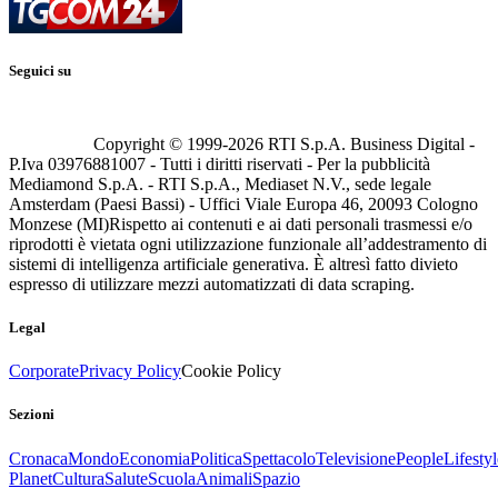
Seguici su
Copyright © 1999-
2026
RTI S.p.A. Business Digital -
P.Iva 03976881007 - Tutti i diritti riservati - Per la pubblicità
Mediamond S.p.A. - RTI S.p.A., Mediaset N.V., sede legale
Amsterdam (Paesi Bassi) - Uffici Viale Europa 46, 20093 Cologno
Monzese (MI)
Rispetto ai contenuti e ai dati personali trasmessi e/o
riprodotti è vietata ogni utilizzazione funzionale all’addestramento di
sistemi di intelligenza artificiale generativa. È altresì fatto divieto
espresso di utilizzare mezzi automatizzati di data scraping.
Legal
Corporate
Privacy Policy
Cookie Policy
Sezioni
Cronaca
Mondo
Economia
Politica
Spettacolo
Televisione
People
Lifestyl
Planet
Cultura
Salute
Scuola
Animali
Spazio