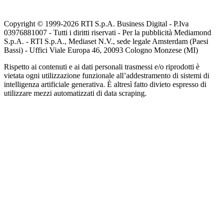
Copyright © 1999-
2026
RTI S.p.A. Business Digital - P.Iva
03976881007 - Tutti i diritti riservati - Per la pubblicità Mediamond
S.p.A. - RTI S.p.A., Mediaset N.V., sede legale Amsterdam (Paesi
Bassi) - Uffici Viale Europa 46, 20093 Cologno Monzese (MI)
Rispetto ai contenuti e ai dati personali trasmessi e/o riprodotti è
vietata ogni utilizzazione funzionale all’addestramento di sistemi di
intelligenza artificiale generativa. È altresì fatto divieto espresso di
utilizzare mezzi automatizzati di data scraping.