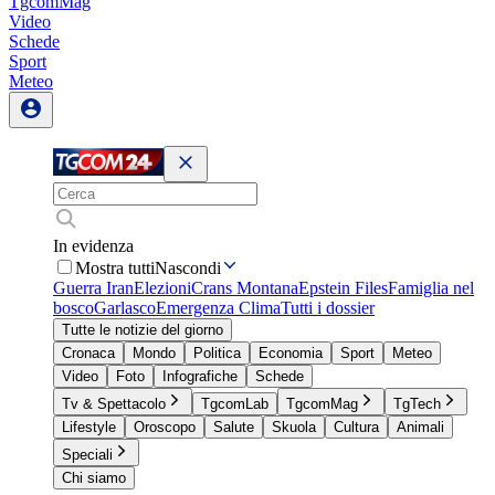
TgcomMag
Video
Schede
Sport
Meteo
In evidenza
Mostra tutti
Nascondi
Guerra Iran
Elezioni
Crans Montana
Epstein Files
Famiglia nel
bosco
Garlasco
Emergenza Clima
Tutti i dossier
Tutte le notizie del giorno
Cronaca
Mondo
Politica
Economia
Sport
Meteo
Video
Foto
Infografiche
Schede
Tv & Spettacolo
TgcomLab
TgcomMag
TgTech
Lifestyle
Oroscopo
Salute
Skuola
Cultura
Animali
Speciali
Chi siamo