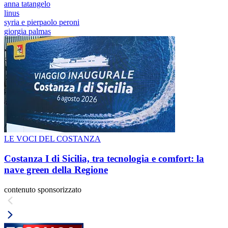
anna tatangelo
linus
syria e pierpaolo peroni
giorgia palmas
LE VOCI DEL COSTANZA
Costanza I di Sicilia, tra tecnologia e comfort: la
nave green della Regione
contenuto sponsorizzato