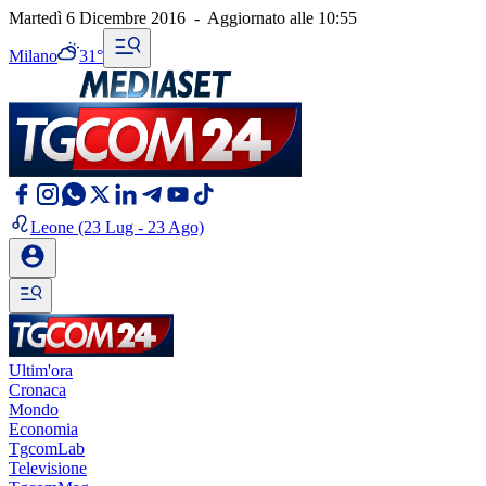
Martedì 6 Dicembre 2016
-
Aggiornato alle
10:55
Milano
31°
Leone
(23 Lug - 23 Ago)
Ultim'ora
Cronaca
Mondo
Economia
TgcomLab
Televisione