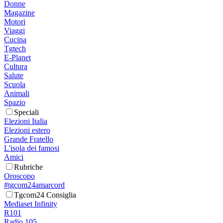
Donne
Magazine
Motori
Viaggi
Cucina
Tgtech
E-Planet
Cultura
Salute
Scuola
Animali
Spazio
Speciali
Elezioni Italia
Elezioni estero
Grande Fratello
L'isola dei famosi
Amici
Rubriche
Oroscopo
#tgcom24amarcord
Tgcom24 Consiglia
Mediaset Infinity
R101
Radio 105