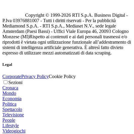
Copyright © 1999-
2026
RTI S.p.A. Business Digital -
P.Iva 03976881007 - Tutti i diritti riservati - Per la pubblicità
Mediamond S.p.A. - RTI S.p.A., Mediaset N.V., sede legale
Amsterdam (Paesi Bassi) - Uffici Viale Europa 46, 20093 Cologno
Monzese (MI)
Rispetto ai contenuti e ai dati personali trasmessi e/o
riprodotti è vietata ogni utilizzazione funzionale all’addestramento di
sistemi di intelligenza artificiale generativa. È altresì fatto divieto
espresso di utilizzare mezzi automatizzati di data scraping.
Legal
Corporate
Privacy Policy
Cookie Policy
Sezioni
Cronaca
Mondo
Economia
Politica
Spettacolo
Televisione
People
Lifestyle
Videogiochi