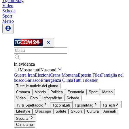
TgcomMag
Video
Schede
Sport
Meteo
In evidenza
Mostra tutti
Nascondi
Guerra Iran
Elezioni
Crans Montana
Epstein Files
Famiglia nel
bosco
Garlasco
Emergenza Clima
Tutti i dossier
Tutte le notizie del giorno
Cronaca
Mondo
Politica
Economia
Sport
Meteo
Video
Foto
Infografiche
Schede
Tv & Spettacolo
TgcomLab
TgcomMag
TgTech
Lifestyle
Oroscopo
Salute
Skuola
Cultura
Animali
Speciali
Chi siamo