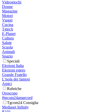
Videogiochi
Donne
Magazine
Motori
Viaggi
Cucina
Tgtech
E-Planet
Cultura
Salute
Scuola
Animali
Spazio
Speciali
Elezioni Italia
Elezioni estero
Grande Fratello
L'isola dei famosi
Amici
Rubriche
Oroscopo
#tgcom24amarcord
Tgcom24 Consiglia
Mediaset Infinity
R101