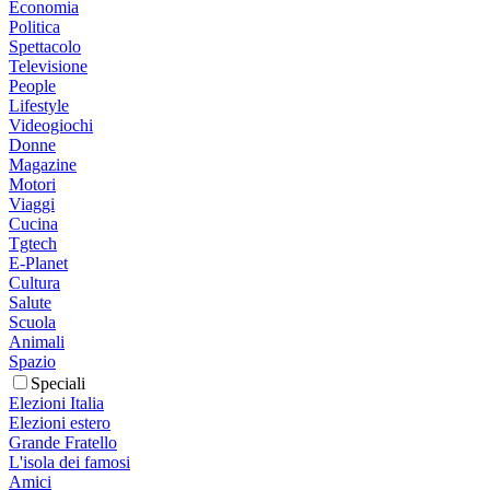
Economia
Politica
Spettacolo
Televisione
People
Lifestyle
Videogiochi
Donne
Magazine
Motori
Viaggi
Cucina
Tgtech
E-Planet
Cultura
Salute
Scuola
Animali
Spazio
Speciali
Elezioni Italia
Elezioni estero
Grande Fratello
L'isola dei famosi
Amici