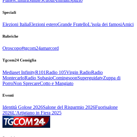
Planet
Cultura
Salute
Scuola
Animali
Spazio
Speciali
Elezioni Italia
Elezioni estero
Grande Fratello
L'isola dei famosi
Amici
Rubriche
Oroscopo
#tgcom24amarcord
Tgcom24 Consiglia
Mediaset Infinity
R101
Radio 105
Virgin Radio
Radio
Montecarlo
Radio Subasio
Comingsoon
Superguidatv
Zuppa di
Porro
Non Sprecare
Cotto e Mangiato
Eventi
Identità Golose 2026
Salone del Risparmio 2026
Fuorisalone
2026
L'Artigiano in Fiera 2025