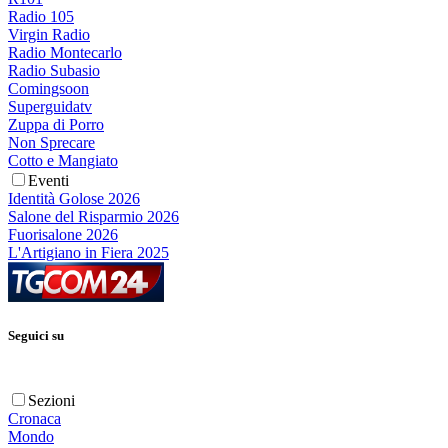
Radio 105
Virgin Radio
Radio Montecarlo
Radio Subasio
Comingsoon
Superguidatv
Zuppa di Porro
Non Sprecare
Cotto e Mangiato
Eventi
Identità Golose 2026
Salone del Risparmio 2026
Fuorisalone 2026
L'Artigiano in Fiera 2025
Seguici su
Sezioni
Cronaca
Mondo