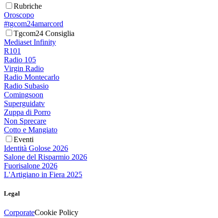
Rubriche
Oroscopo
#tgcom24amarcord
Tgcom24 Consiglia
Mediaset Infinity
R101
Radio 105
Virgin Radio
Radio Montecarlo
Radio Subasio
Comingsoon
Superguidatv
Zuppa di Porro
Non Sprecare
Cotto e Mangiato
Eventi
Identità Golose 2026
Salone del Risparmio 2026
Fuorisalone 2026
L'Artigiano in Fiera 2025
Legal
Corporate
Cookie Policy