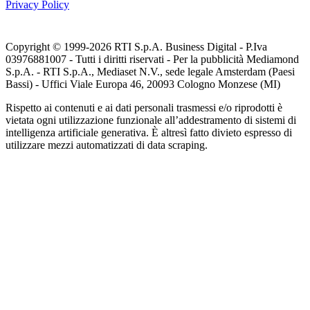
Privacy Policy
Copyright © 1999-
2026
RTI S.p.A. Business Digital - P.Iva
03976881007 - Tutti i diritti riservati - Per la pubblicità Mediamond
S.p.A. - RTI S.p.A., Mediaset N.V., sede legale Amsterdam (Paesi
Bassi) - Uffici Viale Europa 46, 20093 Cologno Monzese (MI)
Rispetto ai contenuti e ai dati personali trasmessi e/o riprodotti è
vietata ogni utilizzazione funzionale all’addestramento di sistemi di
intelligenza artificiale generativa. È altresì fatto divieto espresso di
utilizzare mezzi automatizzati di data scraping.