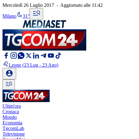
Mercoledì 26 Luglio 2017
-
Aggiornato alle
11:42
Milano
31°
Leone
(23 Lug - 23 Ago)
Ultim'ora
Cronaca
Mondo
Economia
TgcomLab
Televisione