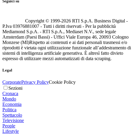
Seguici su
Copyright © 1999-
2026
RTI S.p.A. Business Digital -
P.Iva 03976881007 - Tutti i diritti riservati - Per la pubblicità
Mediamond S.p.A. - RTI S.p.A., Mediaset N.V., sede legale
Amsterdam (Paesi Bassi) - Uffici Viale Europa 46, 20093 Cologno
Monzese (MI)
Rispetto ai contenuti e ai dati personali trasmessi e/o
riprodotti è vietata ogni utilizzazione funzionale all’addestramento di
sistemi di intelligenza artificiale generativa. È altresì fatto divieto
espresso di utilizzare mezzi automatizzati di data scraping.
Legal
Corporate
Privacy Policy
Cookie Policy
Sezioni
Cronaca
Mondo
Economia
Politica
Spettacolo
Televisione
People
Lifestyle