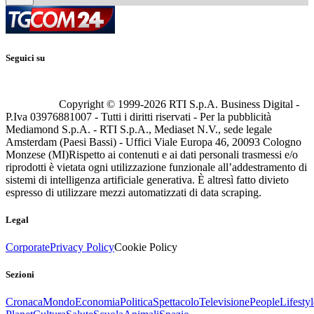
Seguici su
Copyright © 1999-
2026
RTI S.p.A. Business Digital -
P.Iva 03976881007 - Tutti i diritti riservati - Per la pubblicità
Mediamond S.p.A. - RTI S.p.A., Mediaset N.V., sede legale
Amsterdam (Paesi Bassi) - Uffici Viale Europa 46, 20093 Cologno
Monzese (MI)
Rispetto ai contenuti e ai dati personali trasmessi e/o
riprodotti è vietata ogni utilizzazione funzionale all’addestramento di
sistemi di intelligenza artificiale generativa. È altresì fatto divieto
espresso di utilizzare mezzi automatizzati di data scraping.
Legal
Corporate
Privacy Policy
Cookie Policy
Sezioni
Cronaca
Mondo
Economia
Politica
Spettacolo
Televisione
People
Lifestyl