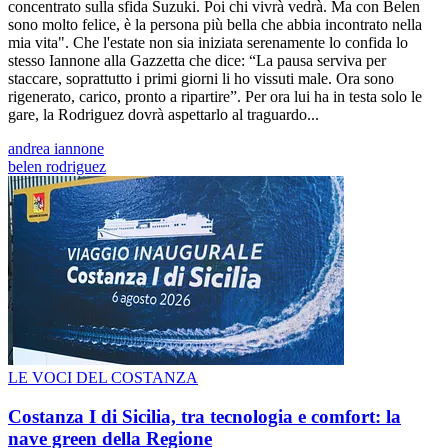
concentrato sulla sfida Suzuki. Poi chi vivrà vedrà. Ma con Belen
sono molto felice, è la persona più bella che abbia incontrato nella
mia vita". Che l'estate non sia iniziata serenamente lo confida lo
stesso Iannone alla Gazzetta che dice: “La pausa serviva per
staccare, soprattutto i primi giorni li ho vissuti male. Ora sono
rigenerato, carico, pronto a ripartire”. Per ora lui ha in testa solo le
gare, la Rodriguez dovrà aspettarlo al traguardo...
andrea iannone
belen rodriguez
LE VOCI DEL COSTANZA
Costanza I di Sicilia, tra tecnologia e comfort: la
nave green della Regione