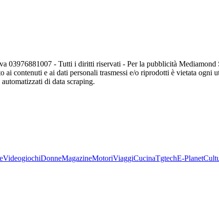
va 03976881007 - Tutti i diritti riservati - Per la pubblicità Mediamon
o ai contenuti e ai dati personali trasmessi e/o riprodotti è vietata ogni 
zi automatizzati di data scraping.
e
Videogiochi
Donne
Magazine
Motori
Viaggi
Cucina
Tgtech
E-Planet
Cult