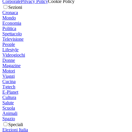
Corporate
Privacy Policy
Cookie Policy
Sezioni
Cronaca
Mondo
Economia
Politica
Spettacolo
Televisione
People
Lifestyle
Videogiochi
Donne
Magazine
Motori
Viaggi
Cucina
Tgtech
E-Planet
Cultura
Salute
Scuola
Animali
Spazio
Speciali
Elezioni Italia