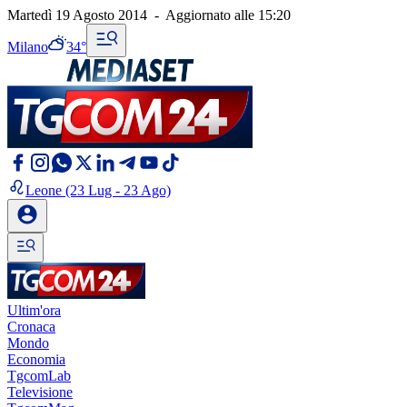
Martedì 19 Agosto 2014
-
Aggiornato alle
15:20
Milano
34°
Leone
(23 Lug - 23 Ago)
Ultim'ora
Cronaca
Mondo
Economia
TgcomLab
Televisione