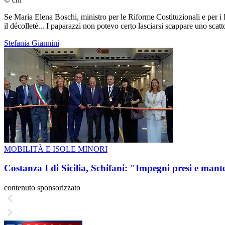
Se Maria Elena Boschi, ministro per le Riforme Costituzionali e per i R
il décolleté... I paparazzi non potevo certo lasciarsi scappare uno scat
Stefania Giannini
MOBILITÀ E ISOLE MINORI
Costanza I di Sicilia, Schifani: "Impegni presi e mant
contenuto sponsorizzato