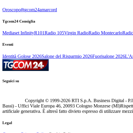
Oroscopo
#tgcom24amarcord
Tgcom24 Consiglia
Mediaset Infinity
R101
Radio 105
Virgin Radio
Radio Montecarlo
Radio
Eventi
Identità Golose 2026
Salone del Risparmio 2026
Fuorisalone 2026
L'Ar
Seguici su
Copyright © 1999-
2026
RTI S.p.A. Business Digital - P.I
Bassi) - Uffici Viale Europa 46, 20093 Cologno Monzese (MI)
Rispett
artificiale generativa. È altresì fatto divieto espresso di utilizzare mez
Legal