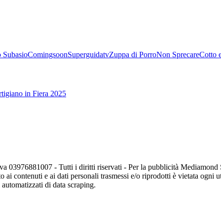
 Subasio
Comingsoon
Superguidatv
Zuppa di Porro
Non Sprecare
Cotto 
tigiano in Fiera 2025
va 03976881007 - Tutti i diritti riservati - Per la pubblicità Mediamon
o ai contenuti e ai dati personali trasmessi e/o riprodotti è vietata ogni 
zi automatizzati di data scraping.