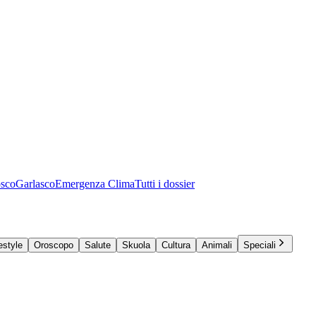
osco
Garlasco
Emergenza Clima
Tutti i dossier
estyle
Oroscopo
Salute
Skuola
Cultura
Animali
Speciali