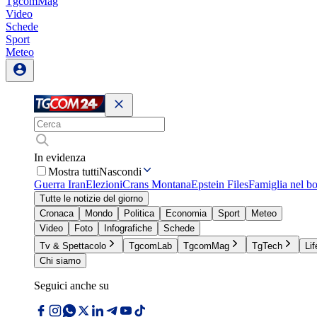
TgcomMag
Video
Schede
Sport
Meteo
In evidenza
Mostra tutti
Nascondi
Guerra Iran
Elezioni
Crans Montana
Epstein Files
Famiglia nel b
Tutte le notizie del giorno
Cronaca
Mondo
Politica
Economia
Sport
Meteo
Video
Foto
Infografiche
Schede
Tv & Spettacolo
TgcomLab
TgcomMag
TgTech
Lif
Chi siamo
Seguici anche su