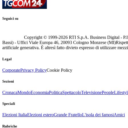
Seguici su
Copyright © 1999-
2026
RTI S.p.A. Business Digital - P.I
Bassi) - Uffici Viale Europa 46, 20093 Cologno Monzese (MI)
Rispett
artificiale generativa. È altresì fatto divieto espresso di utilizzare mez
Legal
Corporate
Privacy Policy
Cookie Policy
Sezioni
Cronaca
Mondo
Economia
Politica
Spettacolo
Televisione
People
Lifestyl
Speciali
Elezioni Italia
Elezioni estero
Grande Fratello
L'isola dei famosi
Amici
Rubriche