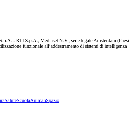
d S.p.A. - RTI S.p.A., Mediaset N.V., sede legale Amsterdam (Paesi
utilizzazione funzionale all’addestramento di sistemi di intelligenza
ura
Salute
Scuola
Animali
Spazio