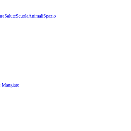
ura
Salute
Scuola
Animali
Spazio
e Mangiato