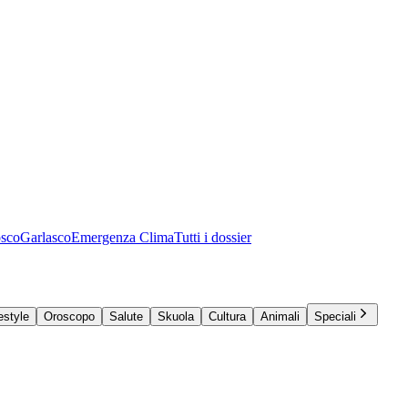
osco
Garlasco
Emergenza Clima
Tutti i dossier
estyle
Oroscopo
Salute
Skuola
Cultura
Animali
Speciali