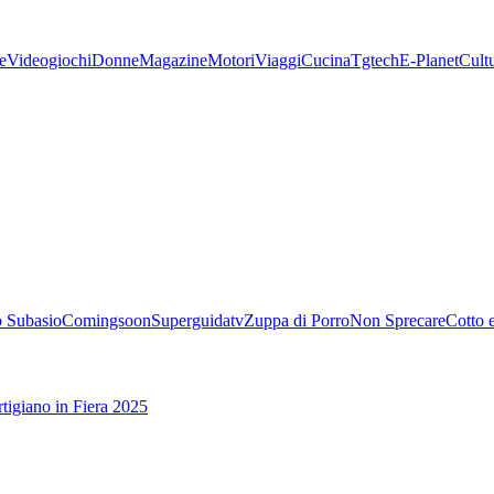
e
Videogiochi
Donne
Magazine
Motori
Viaggi
Cucina
Tgtech
E-Planet
Cult
 Subasio
Comingsoon
Superguidatv
Zuppa di Porro
Non Sprecare
Cotto 
tigiano in Fiera 2025