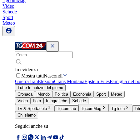
TgcomMag
Video
Schede
Sport
Meteo
In evidenza
Mostra tutti
Nascondi
Guerra Iran
Elezioni
Crans Montana
Epstein Files
Famiglia nel b
Tutte le notizie del giorno
Cronaca
Mondo
Politica
Economia
Sport
Meteo
Video
Foto
Infografiche
Schede
Tv & Spettacolo
TgcomLab
TgcomMag
TgTech
Lif
Chi siamo
Seguici anche su