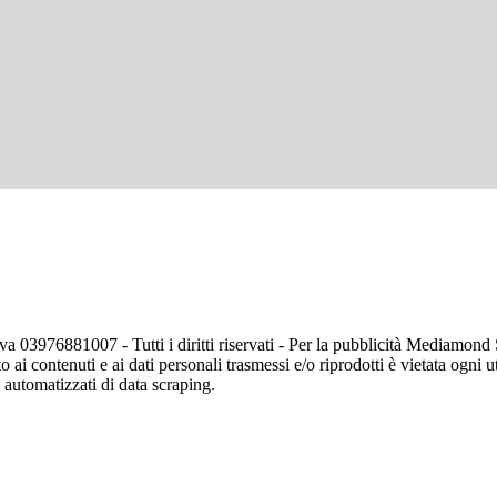
va 03976881007 - Tutti i diritti riservati - Per la pubblicità Mediamon
o ai contenuti e ai dati personali trasmessi e/o riprodotti è vietata ogni 
zi automatizzati di data scraping.