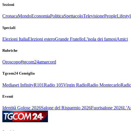
Sezioni
Cronaca
Mondo
Economia
Politica
Spettacolo
Televisione
People
Lifestyl
Speciali
Elezioni Italia
Elezioni estero
Grande Fratello
L'isola dei famosi
Amici
Rubriche
Oroscopo
#tgcom24amarcord
Tgcom24 Consiglia
Mediaset Infinity
R101
Radio 105
Virgin Radio
Radio Montecarlo
Radio
Eventi
Identità Golose 2026
Salone del Risparmio 2026
Fuorisalone 2026
L'Ar