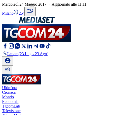
Mercoledì 24 Maggio 2017
-
Aggiornato alle
11:11
Milano
25°
Leone
(23 Lug - 23 Ago)
Ultim'ora
Cronaca
Mondo
Economia
TgcomLab
Televisione