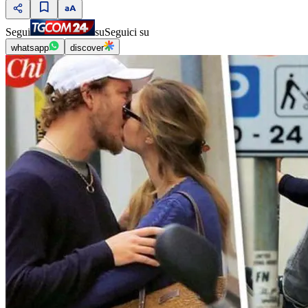
Segui
su
Seguici su
whatsapp
discover