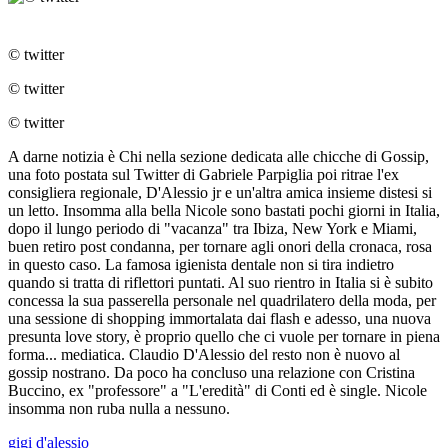
© twitter
© twitter
© twitter
A darne notizia è Chi nella sezione dedicata alle chicche di Gossip,
una foto postata sul Twitter di Gabriele Parpiglia poi ritrae l'ex
consigliera regionale, D'Alessio jr e un'altra amica insieme distesi si
un letto. Insomma alla bella Nicole sono bastati pochi giorni in Italia,
dopo il lungo periodo di "vacanza" tra Ibiza, New York e Miami,
buen retiro post condanna, per tornare agli onori della cronaca, rosa
in questo caso. La famosa igienista dentale non si tira indietro
quando si tratta di riflettori puntati. Al suo rientro in Italia si è subito
concessa la sua passerella personale nel quadrilatero della moda, per
una sessione di shopping immortalata dai flash e adesso, una nuova
presunta love story, è proprio quello che ci vuole per tornare in piena
forma... mediatica. Claudio D'Alessio del resto non è nuovo al
gossip nostrano. Da poco ha concluso una relazione con Cristina
Buccino, ex "professore" a "L'eredità" di Conti ed è single. Nicole
insomma non ruba nulla a nessuno.
gigi d'alessio