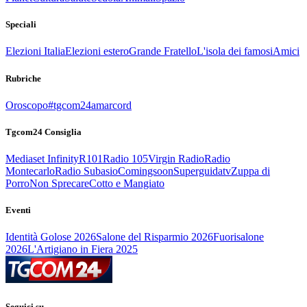
Speciali
Elezioni Italia
Elezioni estero
Grande Fratello
L'isola dei famosi
Amici
Rubriche
Oroscopo
#tgcom24amarcord
Tgcom24 Consiglia
Mediaset Infinity
R101
Radio 105
Virgin Radio
Radio
Montecarlo
Radio Subasio
Comingsoon
Superguidatv
Zuppa di
Porro
Non Sprecare
Cotto e Mangiato
Eventi
Identità Golose 2026
Salone del Risparmio 2026
Fuorisalone
2026
L'Artigiano in Fiera 2025
Seguici su