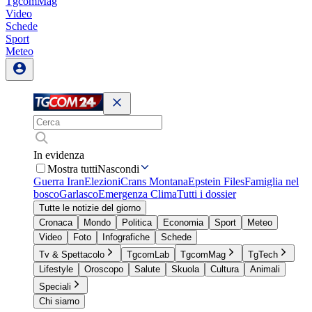
TgcomMag
Video
Schede
Sport
Meteo
In evidenza
Mostra tutti
Nascondi
Guerra Iran
Elezioni
Crans Montana
Epstein Files
Famiglia nel
bosco
Garlasco
Emergenza Clima
Tutti i dossier
Tutte le notizie del giorno
Cronaca
Mondo
Politica
Economia
Sport
Meteo
Video
Foto
Infografiche
Schede
Tv & Spettacolo
TgcomLab
TgcomMag
TgTech
Lifestyle
Oroscopo
Salute
Skuola
Cultura
Animali
Speciali
Chi siamo