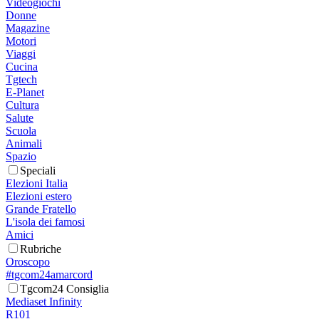
Videogiochi
Donne
Magazine
Motori
Viaggi
Cucina
Tgtech
E-Planet
Cultura
Salute
Scuola
Animali
Spazio
Speciali
Elezioni Italia
Elezioni estero
Grande Fratello
L'isola dei famosi
Amici
Rubriche
Oroscopo
#tgcom24amarcord
Tgcom24 Consiglia
Mediaset Infinity
R101