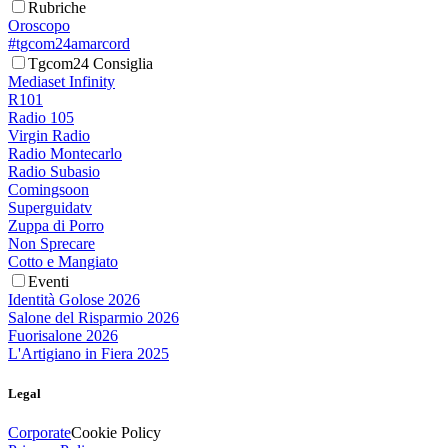
Rubriche
Oroscopo
#tgcom24amarcord
Tgcom24 Consiglia
Mediaset Infinity
R101
Radio 105
Virgin Radio
Radio Montecarlo
Radio Subasio
Comingsoon
Superguidatv
Zuppa di Porro
Non Sprecare
Cotto e Mangiato
Eventi
Identità Golose 2026
Salone del Risparmio 2026
Fuorisalone 2026
L'Artigiano in Fiera 2025
Legal
Corporate
Cookie Policy