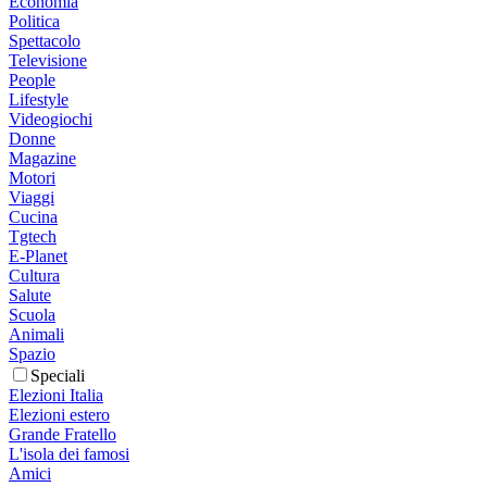
Economia
Politica
Spettacolo
Televisione
People
Lifestyle
Videogiochi
Donne
Magazine
Motori
Viaggi
Cucina
Tgtech
E-Planet
Cultura
Salute
Scuola
Animali
Spazio
Speciali
Elezioni Italia
Elezioni estero
Grande Fratello
L'isola dei famosi
Amici