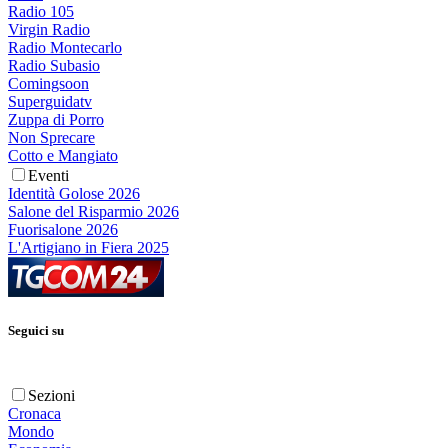
Radio 105
Virgin Radio
Radio Montecarlo
Radio Subasio
Comingsoon
Superguidatv
Zuppa di Porro
Non Sprecare
Cotto e Mangiato
Eventi
Identità Golose 2026
Salone del Risparmio 2026
Fuorisalone 2026
L'Artigiano in Fiera 2025
Seguici su
Sezioni
Cronaca
Mondo