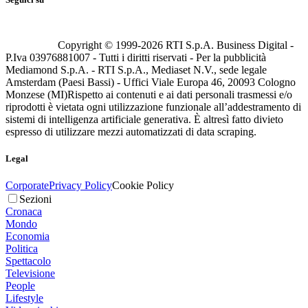
Copyright © 1999-
2026
RTI S.p.A. Business Digital -
P.Iva 03976881007 - Tutti i diritti riservati - Per la pubblicità
Mediamond S.p.A. - RTI S.p.A., Mediaset N.V., sede legale
Amsterdam (Paesi Bassi) - Uffici Viale Europa 46, 20093 Cologno
Monzese (MI)
Rispetto ai contenuti e ai dati personali trasmessi e/o
riprodotti è vietata ogni utilizzazione funzionale all’addestramento di
sistemi di intelligenza artificiale generativa. È altresì fatto divieto
espresso di utilizzare mezzi automatizzati di data scraping.
Legal
Corporate
Privacy Policy
Cookie Policy
Sezioni
Cronaca
Mondo
Economia
Politica
Spettacolo
Televisione
People
Lifestyle