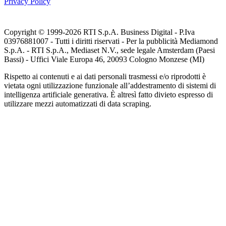
Privacy Policy
Copyright © 1999-
2026
RTI S.p.A. Business Digital - P.Iva
03976881007 - Tutti i diritti riservati - Per la pubblicità Mediamond
S.p.A. - RTI S.p.A., Mediaset N.V., sede legale Amsterdam (Paesi
Bassi) - Uffici Viale Europa 46, 20093 Cologno Monzese (MI)
Rispetto ai contenuti e ai dati personali trasmessi e/o riprodotti è
vietata ogni utilizzazione funzionale all’addestramento di sistemi di
intelligenza artificiale generativa. È altresì fatto divieto espresso di
utilizzare mezzi automatizzati di data scraping.