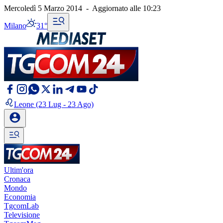
Mercoledì 5 Marzo 2014
-
Aggiornato alle
10:23
Milano
31°
Leone
(23 Lug - 23 Ago)
Ultim'ora
Cronaca
Mondo
Economia
TgcomLab
Televisione