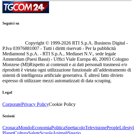
Seguici su
Copyright © 1999-
2026
RTI S.p.A. Business Digital -
P.Iva 03976881007 - Tutti i diritti riservati - Per la pubblicità
Mediamond S.p.A. - RTI S.p.A., Mediaset N.V., sede legale
Amsterdam (Paesi Bassi) - Uffici Viale Europa 46, 20093 Cologno
Monzese (MI)
Rispetto ai contenuti e ai dati personali trasmessi e/o
riprodotti è vietata ogni utilizzazione funzionale all’addestramento di
sistemi di intelligenza artificiale generativa. È altresì fatto divieto
espresso di utilizzare mezzi automatizzati di data scraping.
Legal
Corporate
Privacy Policy
Cookie Policy
Sezioni
Cronaca
Mondo
Economia
Politica
Spettacolo
Televisione
People
Lifestyl
Planet
Cultura
Salute
Scuola
Animali
Spazio