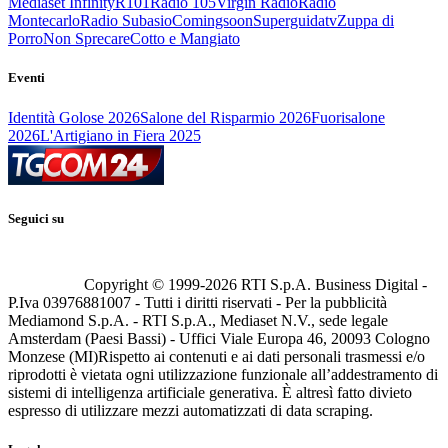
Mediaset Infinity
R101
Radio 105
Virgin Radio
Radio
Montecarlo
Radio Subasio
Comingsoon
Superguidatv
Zuppa di
Porro
Non Sprecare
Cotto e Mangiato
Eventi
Identità Golose 2026
Salone del Risparmio 2026
Fuorisalone
2026
L'Artigiano in Fiera 2025
Seguici su
Copyright © 1999-
2026
RTI S.p.A. Business Digital -
P.Iva 03976881007 - Tutti i diritti riservati - Per la pubblicità
Mediamond S.p.A. - RTI S.p.A., Mediaset N.V., sede legale
Amsterdam (Paesi Bassi) - Uffici Viale Europa 46, 20093 Cologno
Monzese (MI)
Rispetto ai contenuti e ai dati personali trasmessi e/o
riprodotti è vietata ogni utilizzazione funzionale all’addestramento di
sistemi di intelligenza artificiale generativa. È altresì fatto divieto
espresso di utilizzare mezzi automatizzati di data scraping.