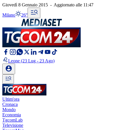
Giovedì 8 Gennaio 2015
-
Aggiornato alle
11:47
Milano
26°
Leone
(23 Lug - 23 Ago)
Ultim'ora
Cronaca
Mondo
Economia
TgcomLab
Televisione