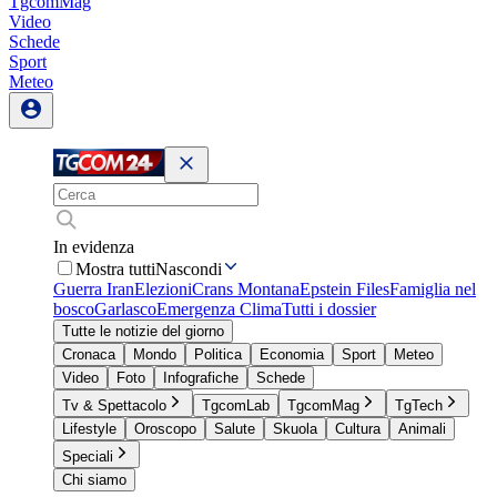
TgcomMag
Video
Schede
Sport
Meteo
In evidenza
Mostra tutti
Nascondi
Guerra Iran
Elezioni
Crans Montana
Epstein Files
Famiglia nel
bosco
Garlasco
Emergenza Clima
Tutti i dossier
Tutte le notizie del giorno
Cronaca
Mondo
Politica
Economia
Sport
Meteo
Video
Foto
Infografiche
Schede
Tv & Spettacolo
TgcomLab
TgcomMag
TgTech
Lifestyle
Oroscopo
Salute
Skuola
Cultura
Animali
Speciali
Chi siamo