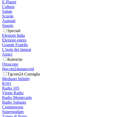
E-Planet
Cultura
Salute
Scuola
Animali
Spazio
Speciali
Elezioni Italia
Elezioni estero
Grande Fratello
L'isola dei famosi
Amici
Rubriche
Oroscopo
#tgcom24amarcord
Tgcom24 Consiglia
Mediaset Infinity
R101
Radio 105
Virgin Radio
Radio Montecarlo
Radio Subasio
Comingsoon
Superguidatv
Zuppa di Porro