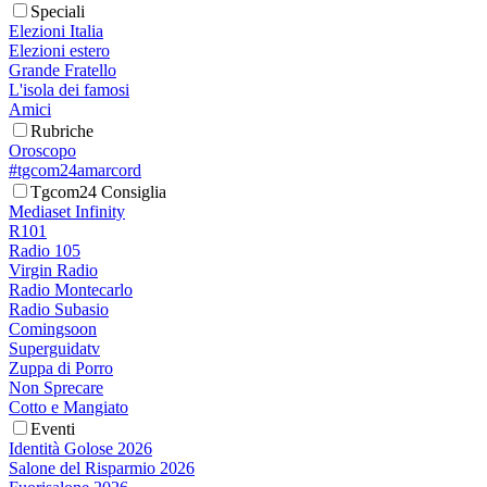
Speciali
Elezioni Italia
Elezioni estero
Grande Fratello
L'isola dei famosi
Amici
Rubriche
Oroscopo
#tgcom24amarcord
Tgcom24 Consiglia
Mediaset Infinity
R101
Radio 105
Virgin Radio
Radio Montecarlo
Radio Subasio
Comingsoon
Superguidatv
Zuppa di Porro
Non Sprecare
Cotto e Mangiato
Eventi
Identità Golose 2026
Salone del Risparmio 2026