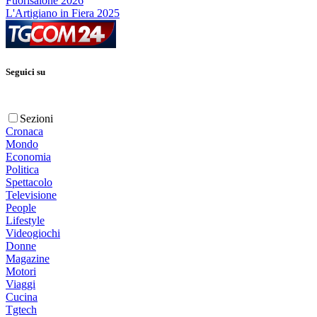
Fuorisalone 2026
L'Artigiano in Fiera 2025
Seguici su
Sezioni
Cronaca
Mondo
Economia
Politica
Spettacolo
Televisione
People
Lifestyle
Videogiochi
Donne
Magazine
Motori
Viaggi
Cucina
Tgtech