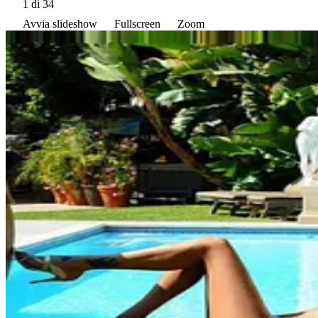
1
di 34
Avvia slideshow
Fullscreen
Zoom