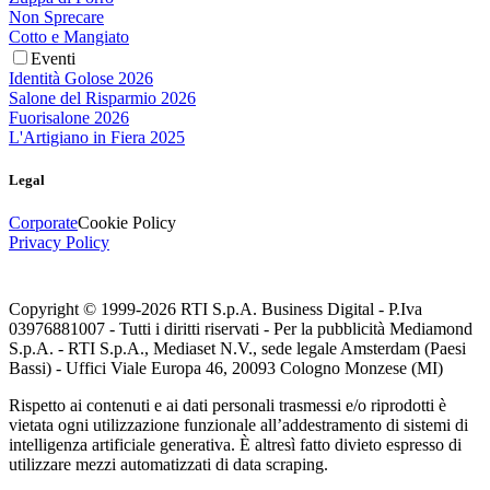
Non Sprecare
Cotto e Mangiato
Eventi
Identità Golose 2026
Salone del Risparmio 2026
Fuorisalone 2026
L'Artigiano in Fiera 2025
Legal
Corporate
Cookie Policy
Privacy Policy
Copyright © 1999-
2026
RTI S.p.A. Business Digital - P.Iva
03976881007 - Tutti i diritti riservati - Per la pubblicità Mediamond
S.p.A. - RTI S.p.A., Mediaset N.V., sede legale Amsterdam (Paesi
Bassi) - Uffici Viale Europa 46, 20093 Cologno Monzese (MI)
Rispetto ai contenuti e ai dati personali trasmessi e/o riprodotti è
vietata ogni utilizzazione funzionale all’addestramento di sistemi di
intelligenza artificiale generativa. È altresì fatto divieto espresso di
utilizzare mezzi automatizzati di data scraping.