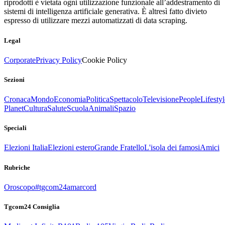
riprodotti è vietata ogni utilizzazione funzionale all’addestramento di
sistemi di intelligenza artificiale generativa. È altresì fatto divieto
espresso di utilizzare mezzi automatizzati di data scraping.
Legal
Corporate
Privacy Policy
Cookie Policy
Sezioni
Cronaca
Mondo
Economia
Politica
Spettacolo
Televisione
People
Lifestyl
Planet
Cultura
Salute
Scuola
Animali
Spazio
Speciali
Elezioni Italia
Elezioni estero
Grande Fratello
L'isola dei famosi
Amici
Rubriche
Oroscopo
#tgcom24amarcord
Tgcom24 Consiglia