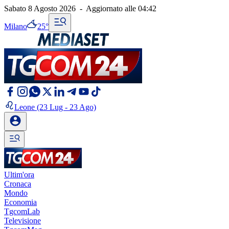
Sabato 8 Agosto 2026
-
Aggiornato alle
04:42
Milano
25°
Leone
(23 Lug - 23 Ago)
Ultim'ora
Cronaca
Mondo
Economia
TgcomLab
Televisione