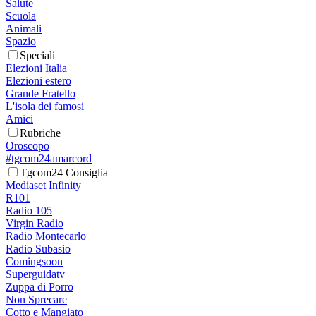
Salute
Scuola
Animali
Spazio
Speciali
Elezioni Italia
Elezioni estero
Grande Fratello
L'isola dei famosi
Amici
Rubriche
Oroscopo
#tgcom24amarcord
Tgcom24 Consiglia
Mediaset Infinity
R101
Radio 105
Virgin Radio
Radio Montecarlo
Radio Subasio
Comingsoon
Superguidatv
Zuppa di Porro
Non Sprecare
Cotto e Mangiato