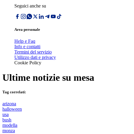
Seguici anche su
Area personale
Help e Faq
Info e contatti
Termini del servizio
Utilizzo dati e privacy
Cookie Policy
Ultime notizie su
mesa
Tag correlati:
arizona
halloween
usa
bush
modella
monza