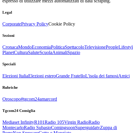
espresso di utilizzare mezzi automatizzati di data scraping.
Legal
Corporate
Privacy Policy
Cookie Policy
Sezioni
Cronaca
Mondo
Economia
Politica
Spettacolo
Televisione
People
Lifestyl
Planet
Cultura
Salute
Scuola
Animali
Spazio
Speciali
Elezioni Italia
Elezioni estero
Grande Fratello
L'isola dei famosi
Amici
Rubriche
Oroscopo
#tgcom24amarcord
Tgcom24 Consiglia
Mediaset Infinity
R101
Radio 105
Virgin Radio
Radio
Montecarlo
Radio Subasio
Comingsoon
Superguidatv
Zuppa di
Porro
Non Sprecare
Cotto e Mangiato