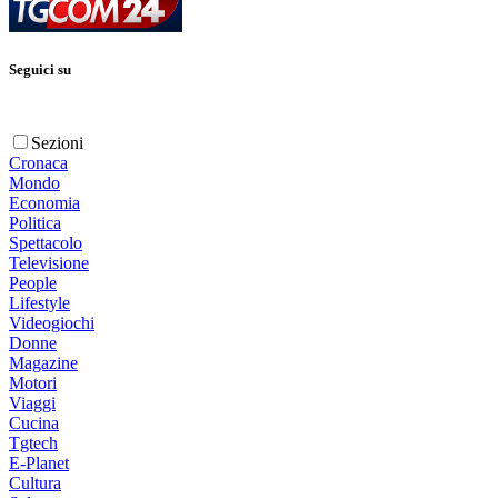
Seguici su
Sezioni
Cronaca
Mondo
Economia
Politica
Spettacolo
Televisione
People
Lifestyle
Videogiochi
Donne
Magazine
Motori
Viaggi
Cucina
Tgtech
E-Planet
Cultura