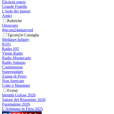
Elezioni estero
Grande Fratello
L'isola dei famosi
Amici
Rubriche
Oroscopo
#tgcom24amarcord
Tgcom24 Consiglia
Mediaset Infinity
R101
Radio 105
Virgin Radio
Radio Montecarlo
Radio Subasio
Comingsoon
Superguidatv
Zuppa di Porro
Non Sprecare
Cotto e Mangiato
Eventi
Identità Golose 2026
Salone del Risparmio 2026
Fuorisalone 2026
L'Artigiano in Fiera 2025