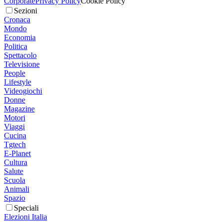
Corporate
Privacy Policy
Cookie Policy
Sezioni
Cronaca
Mondo
Economia
Politica
Spettacolo
Televisione
People
Lifestyle
Videogiochi
Donne
Magazine
Motori
Viaggi
Cucina
Tgtech
E-Planet
Cultura
Salute
Scuola
Animali
Spazio
Speciali
Elezioni Italia