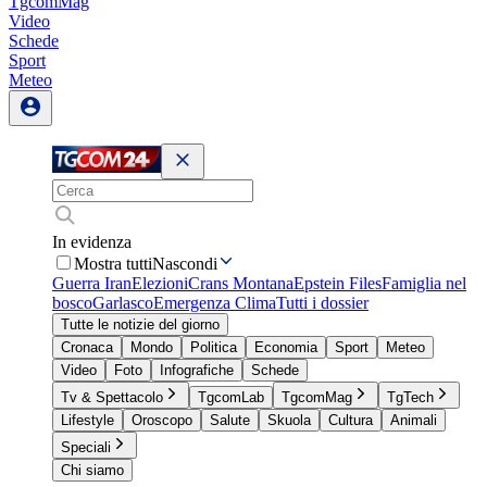
TgcomMag
Video
Schede
Sport
Meteo
In evidenza
Mostra tutti
Nascondi
Guerra Iran
Elezioni
Crans Montana
Epstein Files
Famiglia nel
bosco
Garlasco
Emergenza Clima
Tutti i dossier
Tutte le notizie del giorno
Cronaca
Mondo
Politica
Economia
Sport
Meteo
Video
Foto
Infografiche
Schede
Tv & Spettacolo
TgcomLab
TgcomMag
TgTech
Lifestyle
Oroscopo
Salute
Skuola
Cultura
Animali
Speciali
Chi siamo