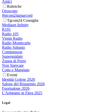
Amici
Rubriche
Oroscopo
#tgcom24amarcord
Tgcom24 Consiglia
Mediaset Infinity
R101
Radio 105
Virgin Radio
Radio Montecarlo
Radio Subasio
Comingsoon
Superguidatv
Zuppa di Porro
Non Sprecare
Cotto e Mangiato
Eventi
Identità Golose 2026
Salone del Risparmio 2026
Fuorisalone 2026
L'Artigiano in Fiera 2025
Legal