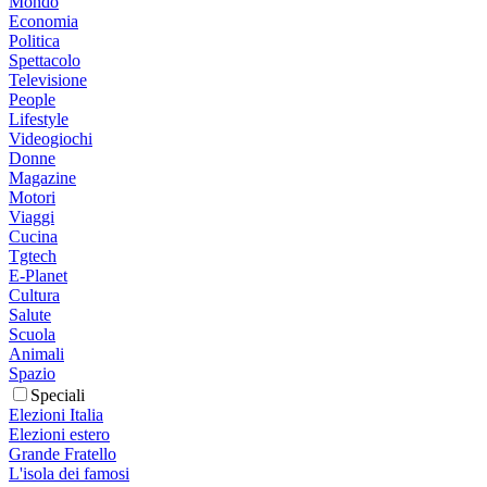
Mondo
Economia
Politica
Spettacolo
Televisione
People
Lifestyle
Videogiochi
Donne
Magazine
Motori
Viaggi
Cucina
Tgtech
E-Planet
Cultura
Salute
Scuola
Animali
Spazio
Speciali
Elezioni Italia
Elezioni estero
Grande Fratello
L'isola dei famosi