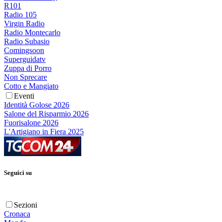
R101
Radio 105
Virgin Radio
Radio Montecarlo
Radio Subasio
Comingsoon
Superguidatv
Zuppa di Porro
Non Sprecare
Cotto e Mangiato
Eventi
Identità Golose 2026
Salone del Risparmio 2026
Fuorisalone 2026
L'Artigiano in Fiera 2025
Seguici su
Sezioni
Cronaca