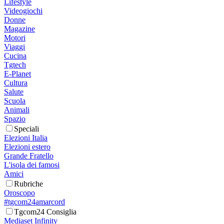
Lifestyle
Videogiochi
Donne
Magazine
Motori
Viaggi
Cucina
Tgtech
E-Planet
Cultura
Salute
Scuola
Animali
Spazio
Speciali
Elezioni Italia
Elezioni estero
Grande Fratello
L'isola dei famosi
Amici
Rubriche
Oroscopo
#tgcom24amarcord
Tgcom24 Consiglia
Mediaset Infinity