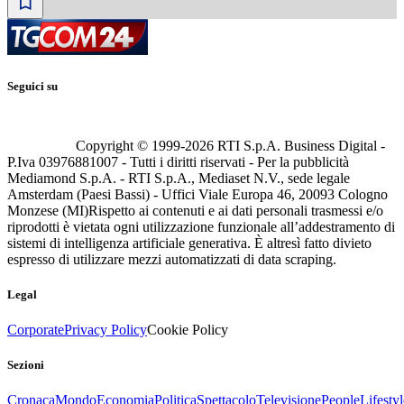
Seguici su
Copyright © 1999-
2026
RTI S.p.A. Business Digital -
P.Iva 03976881007 - Tutti i diritti riservati - Per la pubblicità
Mediamond S.p.A. - RTI S.p.A., Mediaset N.V., sede legale
Amsterdam (Paesi Bassi) - Uffici Viale Europa 46, 20093 Cologno
Monzese (MI)
Rispetto ai contenuti e ai dati personali trasmessi e/o
riprodotti è vietata ogni utilizzazione funzionale all’addestramento di
sistemi di intelligenza artificiale generativa. È altresì fatto divieto
espresso di utilizzare mezzi automatizzati di data scraping.
Legal
Corporate
Privacy Policy
Cookie Policy
Sezioni
Cronaca
Mondo
Economia
Politica
Spettacolo
Televisione
People
Lifestyl