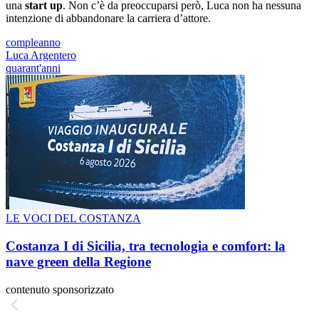
una
start up
. Non c’è da preoccuparsi però, Luca non ha nessuna
intenzione di abbandonare la carriera d’attore.
compleanno
Luca Argentero
quarant'anni
LE VOCI DEL COSTANZA
Costanza I di Sicilia, tra tecnologia e comfort: la
nave green della Regione
contenuto sponsorizzato