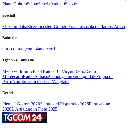
Planet
Cultura
Salute
Scuola
Animali
Spazio
Speciali
Elezioni Italia
Elezioni estero
Grande Fratello
L'isola dei famosi
Amici
Rubriche
Oroscopo
#tgcom24amarcord
Tgcom24 Consiglia
Mediaset Infinity
R101
Radio 105
Virgin Radio
Radio
Montecarlo
Radio Subasio
Comingsoon
Superguidatv
Zuppa di
Porro
Non Sprecare
Cotto e Mangiato
Eventi
Identità Golose 2026
Salone del Risparmio 2026
Fuorisalone
2026
L'Artigiano in Fiera 2025