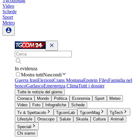
TgcomMag
Video
Schede
Sport
Meteo
In evidenza
Mostra tutti
Nascondi
Guerra Iran
Elezioni
Crans Montana
Epstein Files
Famiglia nel
bosco
Garlasco
Emergenza Clima
Tutti i dossier
Tutte le notizie del giorno
Cronaca
Mondo
Politica
Economia
Sport
Meteo
Video
Foto
Infografiche
Schede
Tv & Spettacolo
TgcomLab
TgcomMag
TgTech
Lifestyle
Oroscopo
Salute
Skuola
Cultura
Animali
Speciali
Chi siamo