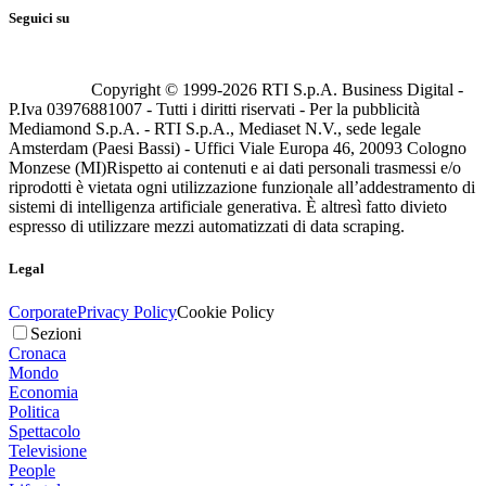
Seguici su
Copyright © 1999-
2026
RTI S.p.A. Business Digital -
P.Iva 03976881007 - Tutti i diritti riservati - Per la pubblicità
Mediamond S.p.A. - RTI S.p.A., Mediaset N.V., sede legale
Amsterdam (Paesi Bassi) - Uffici Viale Europa 46, 20093 Cologno
Monzese (MI)
Rispetto ai contenuti e ai dati personali trasmessi e/o
riprodotti è vietata ogni utilizzazione funzionale all’addestramento di
sistemi di intelligenza artificiale generativa. È altresì fatto divieto
espresso di utilizzare mezzi automatizzati di data scraping.
Legal
Corporate
Privacy Policy
Cookie Policy
Sezioni
Cronaca
Mondo
Economia
Politica
Spettacolo
Televisione
People