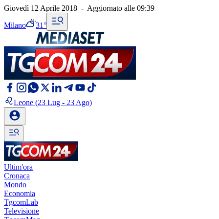
Giovedì 12 Aprile 2018
-
Aggiornato alle
09:39
Milano
31°
Leone
(23 Lug - 23 Ago)
Ultim'ora
Cronaca
Mondo
Economia
TgcomLab
Televisione