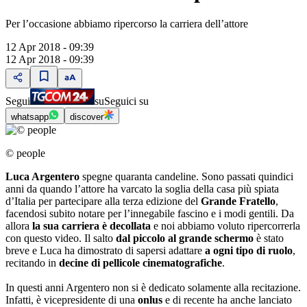
Per l’occasione abbiamo ripercorso la carriera dell’attore
12 Apr 2018 - 09:39
12 Apr 2018 - 09:39
Segui
su
Seguici su
whatsapp
discover
© people
Luca Argentero
spegne quaranta candeline. Sono passati quindici
anni da quando l’attore ha varcato la soglia della casa più spiata
d’Italia per partecipare alla terza edizione del
Grande Fratello
,
facendosi subito notare per l’innegabile fascino e i modi gentili. Da
allora
la sua carriera è decollata
e noi abbiamo voluto ripercorrerla
con questo video. Il salto
dal piccolo al grande schermo
è stato
breve e Luca ha dimostrato di sapersi adattare
a ogni tipo di ruolo
,
recitando in
decine di pellicole cinematografiche
.
In questi anni Argentero non si è dedicato solamente alla recitazione.
Infatti, è vicepresidente di una
onlus
e di recente ha anche lanciato