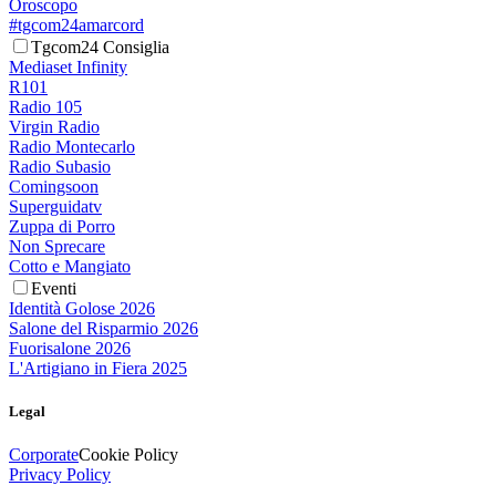
Oroscopo
#tgcom24amarcord
Tgcom24 Consiglia
Mediaset Infinity
R101
Radio 105
Virgin Radio
Radio Montecarlo
Radio Subasio
Comingsoon
Superguidatv
Zuppa di Porro
Non Sprecare
Cotto e Mangiato
Eventi
Identità Golose 2026
Salone del Risparmio 2026
Fuorisalone 2026
L'Artigiano in Fiera 2025
Legal
Corporate
Cookie Policy
Privacy Policy