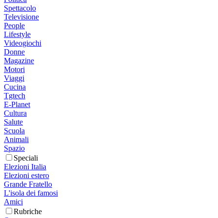
Spettacolo
Televisione
People
Lifestyle
Videogiochi
Donne
Magazine
Motori
Viaggi
Cucina
Tgtech
E-Planet
Cultura
Salute
Scuola
Animali
Spazio
Speciali
Elezioni Italia
Elezioni estero
Grande Fratello
L'isola dei famosi
Amici
Rubriche