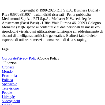
Copyright © 1999-
2026
RTI S.p.A. Business Digital -
P.Iva 03976881007 - Tutti i diritti riservati - Per la pubblicità
Mediamond S.p.A. - RTI S.p.A., Mediaset N.V., sede legale
Amsterdam (Paesi Bassi) - Uffici Viale Europa 46, 20093 Cologno
Monzese (MI)
Rispetto ai contenuti e ai dati personali trasmessi e/o
riprodotti è vietata ogni utilizzazione funzionale all’addestramento di
sistemi di intelligenza artificiale generativa. È altresì fatto divieto
espresso di utilizzare mezzi automatizzati di data scraping.
Legal
Corporate
Privacy Policy
Cookie Policy
Sezioni
Cronaca
Mondo
Economia
Politica
Spettacolo
Televisione
People
Lifestyle
Videogiochi