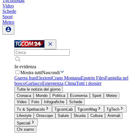
TgcomMag
Video
Schede
Sport
Meteo
In evidenza
Mostra tutti
Nascondi
Guerra Iran
Elezioni
Crans Montana
Epstein Files
Famiglia nel
bosco
Garlasco
Emergenza Clima
Tutti i dossier
Tutte le notizie del giorno
Cronaca
Mondo
Politica
Economia
Sport
Meteo
Video
Foto
Infografiche
Schede
Tv & Spettacolo
TgcomLab
TgcomMag
TgTech
Lifestyle
Oroscopo
Salute
Skuola
Cultura
Animali
Speciali
Chi siamo