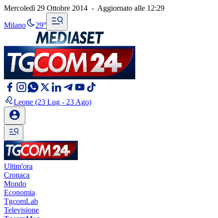
Mercoledì 29 Ottobre 2014
-
Aggiornato alle
12:29
Milano
29°
Leone
(23 Lug - 23 Ago)
Ultim'ora
Cronaca
Mondo
Economia
TgcomLab
Televisione