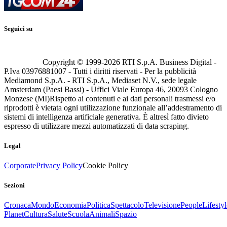
Seguici su
Copyright © 1999-
2026
RTI S.p.A. Business Digital -
P.Iva 03976881007 - Tutti i diritti riservati - Per la pubblicità
Mediamond S.p.A. - RTI S.p.A., Mediaset N.V., sede legale
Amsterdam (Paesi Bassi) - Uffici Viale Europa 46, 20093 Cologno
Monzese (MI)
Rispetto ai contenuti e ai dati personali trasmessi e/o
riprodotti è vietata ogni utilizzazione funzionale all’addestramento di
sistemi di intelligenza artificiale generativa. È altresì fatto divieto
espresso di utilizzare mezzi automatizzati di data scraping.
Legal
Corporate
Privacy Policy
Cookie Policy
Sezioni
Cronaca
Mondo
Economia
Politica
Spettacolo
Televisione
People
Lifestyl
Planet
Cultura
Salute
Scuola
Animali
Spazio