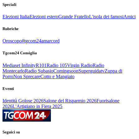
Speciali
Elezioni Italia
Elezioni estero
Grande Fratello
L'isola dei famosi
Amici
Rubriche
Oroscopo
#tgcom24amarcord
Tgcom24 Consiglia
Mediaset Infinity
R101
Radio 105
Virgin Radio
Radio
Montecarlo
Radio Subasio
Comingsoon
Superguidatv
Zuppa di
Porro
Non Sprecare
Cotto e Mangiato
Eventi
Identità Golose 2026
Salone del Risparmio 2026
Fuorisalone
2026
L'Artigiano in Fiera 2025
Seguici su