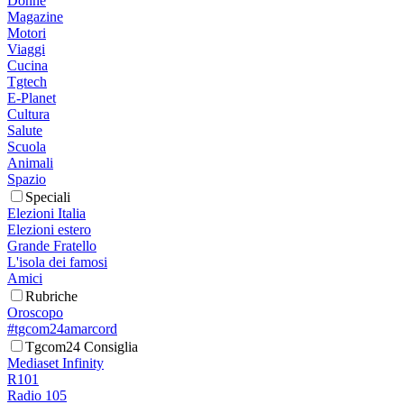
Donne
Magazine
Motori
Viaggi
Cucina
Tgtech
E-Planet
Cultura
Salute
Scuola
Animali
Spazio
Speciali
Elezioni Italia
Elezioni estero
Grande Fratello
L'isola dei famosi
Amici
Rubriche
Oroscopo
#tgcom24amarcord
Tgcom24 Consiglia
Mediaset Infinity
R101
Radio 105