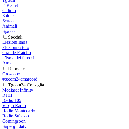
Tgtech
E-Planet
Cultura
Salute
Scuola
Animali
Spazio
Speciali
Elezioni Italia
Elezioni estero
Grande Fratello
L'isola dei famosi
Amici
Rubriche
Oroscopo
#tgcom24amarcord
Tgcom24 Consiglia
Mediaset Infinity
R101
Radio 105
Virgin Radio
Radio Montecarlo
Radio Subasio
Comingsoon
Superguidatv