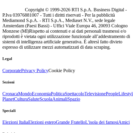
Copyright © 1999-
2026
RTI S.p.A. Business Digital -
P.Iva 03976881007 - Tutti i diritti riservati - Per la pubblicità
Mediamond S.p.A. - RTI S.p.A., Mediaset N.V., sede legale
Amsterdam (Paesi Bassi) - Uffici Viale Europa 46, 20093 Cologno
Monzese (MI)
Rispetto ai contenuti e ai dati personali trasmessi e/o
riprodotti è vietata ogni utilizzazione funzionale all’addestramento di
sistemi di intelligenza artificiale generativa. È altresì fatto divieto
espresso di utilizzare mezzi automatizzati di data scraping.
Legal
Corporate
Privacy Policy
Cookie Policy
Sezioni
Cronaca
Mondo
Economia
Politica
Spettacolo
Televisione
People
Lifestyl
Planet
Cultura
Salute
Scuola
Animali
Spazio
Speciali
Elezioni Italia
Elezioni estero
Grande Fratello
L'isola dei famosi
Amici