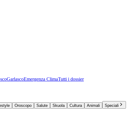
osco
Garlasco
Emergenza Clima
Tutti i dossier
estyle
Oroscopo
Salute
Skuola
Cultura
Animali
Speciali