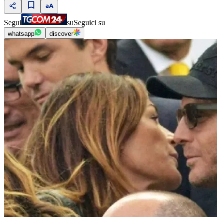
Segui
su
Seguici su
whatsapp
discover