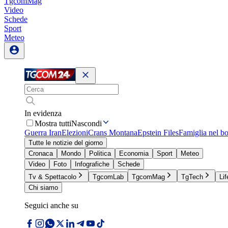
TgcomMag
Video
Schede
Sport
Meteo
In evidenza
Mostra tutti
Nascondi
Guerra Iran
Elezioni
Crans Montana
Epstein Files
Famiglia nel b
Tutte le notizie del giorno
Cronaca
Mondo
Politica
Economia
Sport
Meteo
Video
Foto
Infografiche
Schede
Tv & Spettacolo
TgcomLab
TgcomMag
TgTech
Lif
Chi siamo
Seguici anche su