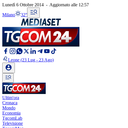
Lunedì 6 Ottobre 2014
-
Aggiornato alle
12:57
Milano
32°
Leone
(23 Lug - 23 Ago)
Ultim'ora
Cronaca
Mondo
Economia
TgcomLab
Televisione