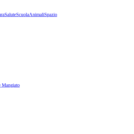
ura
Salute
Scuola
Animali
Spazio
e Mangiato