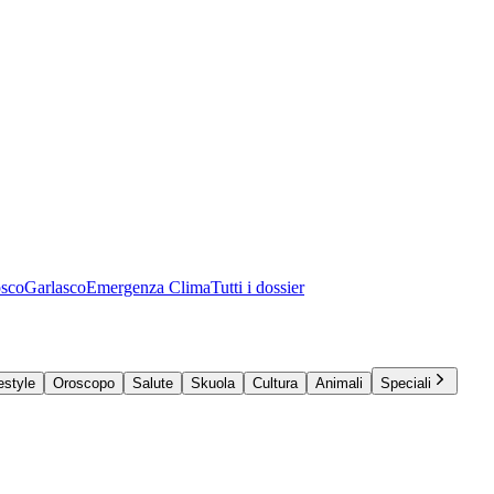
osco
Garlasco
Emergenza Clima
Tutti i dossier
estyle
Oroscopo
Salute
Skuola
Cultura
Animali
Speciali