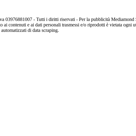
va 03976881007 - Tutti i diritti riservati - Per la pubblicità Mediamon
o ai contenuti e ai dati personali trasmessi e/o riprodotti è vietata ogni 
zi automatizzati di data scraping.