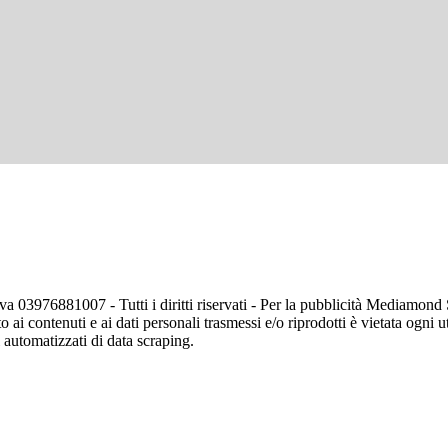
va 03976881007 - Tutti i diritti riservati - Per la pubblicità Mediamon
o ai contenuti e ai dati personali trasmessi e/o riprodotti è vietata ogni 
zi automatizzati di data scraping.