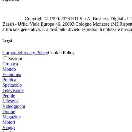
Copyright © 1999-
2026
RTI S.p.A. Business Digital - P.I
Bassi) - Uffici Viale Europa 46, 20093 Cologno Monzese (MI)
Rispett
artificiale generativa. È altresì fatto divieto espresso di utilizzare mez
Legal
Corporate
Privacy Policy
Cookie Policy
Sezioni
Cronaca
Mondo
Economia
Politica
Spettacolo
Televisione
People
Lifestyle
Videogiochi
Donne
Magazine
Motori
Viaggi