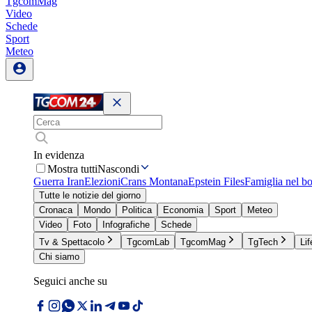
TgcomMag
Video
Schede
Sport
Meteo
In evidenza
Mostra tutti
Nascondi
Guerra Iran
Elezioni
Crans Montana
Epstein Files
Famiglia nel b
Tutte le notizie del giorno
Cronaca
Mondo
Politica
Economia
Sport
Meteo
Video
Foto
Infografiche
Schede
Tv & Spettacolo
TgcomLab
TgcomMag
TgTech
Lif
Chi siamo
Seguici anche su