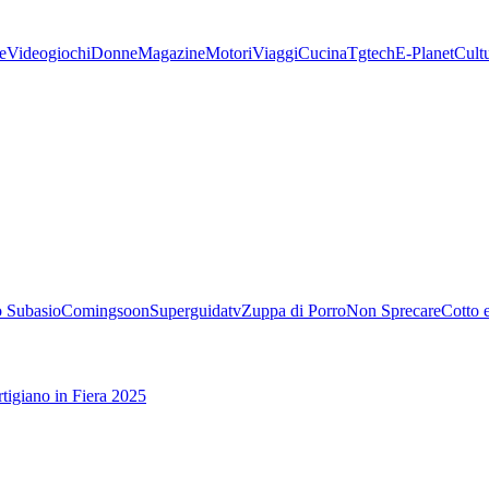
e
Videogiochi
Donne
Magazine
Motori
Viaggi
Cucina
Tgtech
E-Planet
Cult
 Subasio
Comingsoon
Superguidatv
Zuppa di Porro
Non Sprecare
Cotto 
tigiano in Fiera 2025