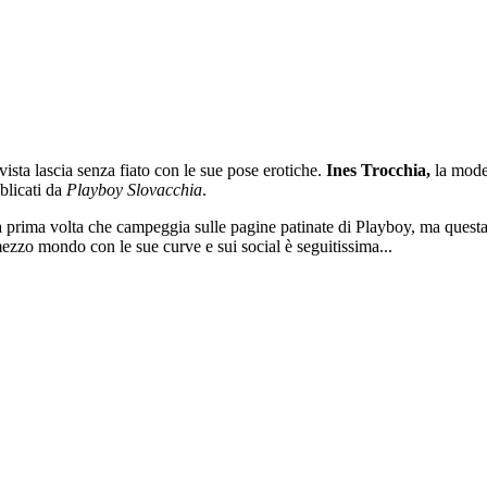
rivista lascia senza fiato con le sue pose erotiche.
Ines Trocchia,
la model
blicati da
Playboy Slovacchia
.
è la prima volta che campeggia sulle pagine patinate di Playboy, ma questa
 mezzo mondo con le sue curve e sui social è seguitissima...