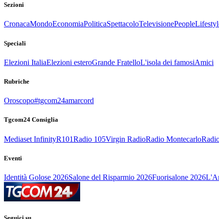
Sezioni
Cronaca
Mondo
Economia
Politica
Spettacolo
Televisione
People
Lifestyl
Speciali
Elezioni Italia
Elezioni estero
Grande Fratello
L'isola dei famosi
Amici
Rubriche
Oroscopo
#tgcom24amarcord
Tgcom24 Consiglia
Mediaset Infinity
R101
Radio 105
Virgin Radio
Radio Montecarlo
Radio
Eventi
Identità Golose 2026
Salone del Risparmio 2026
Fuorisalone 2026
L'Ar
Seguici su