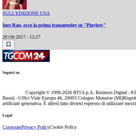
SULL'EDIZIONE USA
Ines Rau, ecco la prima transgender su "Playboy"
20 Ott 2017 - 12:27
Seguici su
Copyright © 1999-
2026
RTI S.p.A. Business Digital - P.I
Bassi) - Uffici Viale Europa 46, 20093 Cologno Monzese (MI)
Rispett
artificiale generativa. È altresì fatto divieto espresso di utilizzare mez
Legal
Corporate
Privacy Policy
Cookie Policy