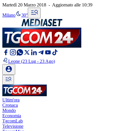
Martedì 20 Marzo 2018
-
Aggiornato alle
10:39
Milano
30°
Leone
(23 Lug - 23 Ago)
Ultim'ora
Cronaca
Mondo
Economia
TgcomLab
Televisione