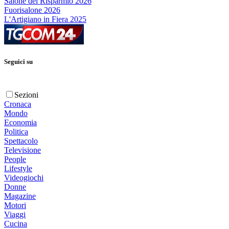
Salone del Risparmio 2026
Fuorisalone 2026
L'Artigiano in Fiera 2025
Seguici su
Sezioni
Cronaca
Mondo
Economia
Politica
Spettacolo
Televisione
People
Lifestyle
Videogiochi
Donne
Magazine
Motori
Viaggi
Cucina