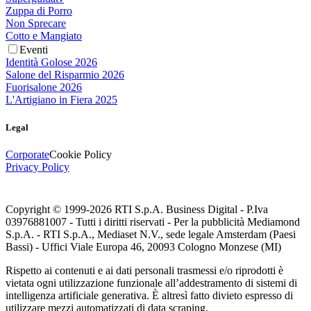
Zuppa di Porro
Non Sprecare
Cotto e Mangiato
Eventi
Identità Golose 2026
Salone del Risparmio 2026
Fuorisalone 2026
L'Artigiano in Fiera 2025
Legal
Corporate
Cookie Policy
Privacy Policy
Copyright © 1999-
2026
RTI S.p.A. Business Digital - P.Iva
03976881007 - Tutti i diritti riservati - Per la pubblicità Mediamond
S.p.A. - RTI S.p.A., Mediaset N.V., sede legale Amsterdam (Paesi
Bassi) - Uffici Viale Europa 46, 20093 Cologno Monzese (MI)
Rispetto ai contenuti e ai dati personali trasmessi e/o riprodotti è
vietata ogni utilizzazione funzionale all’addestramento di sistemi di
intelligenza artificiale generativa. È altresì fatto divieto espresso di
utilizzare mezzi automatizzati di data scraping.