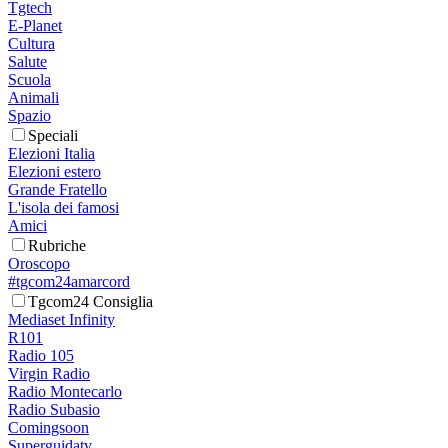
Tgtech
E-Planet
Cultura
Salute
Scuola
Animali
Spazio
Speciali
Elezioni Italia
Elezioni estero
Grande Fratello
L'isola dei famosi
Amici
Rubriche
Oroscopo
#tgcom24amarcord
Tgcom24 Consiglia
Mediaset Infinity
R101
Radio 105
Virgin Radio
Radio Montecarlo
Radio Subasio
Comingsoon
Superguidatv