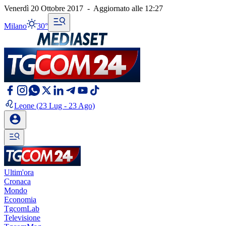
Venerdì 20 Ottobre 2017
-
Aggiornato alle
12:27
Milano
30°
Leone
(23 Lug - 23 Ago)
Ultim'ora
Cronaca
Mondo
Economia
TgcomLab
Televisione