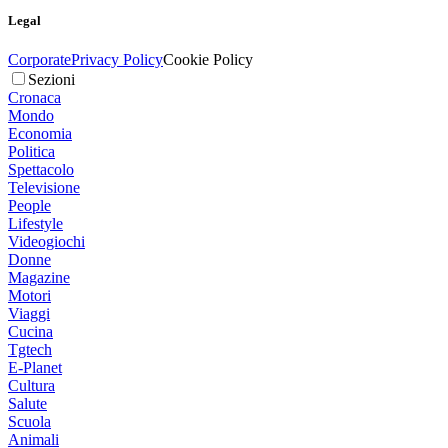
Legal
Corporate
Privacy Policy
Cookie Policy
Sezioni
Cronaca
Mondo
Economia
Politica
Spettacolo
Televisione
People
Lifestyle
Videogiochi
Donne
Magazine
Motori
Viaggi
Cucina
Tgtech
E-Planet
Cultura
Salute
Scuola
Animali