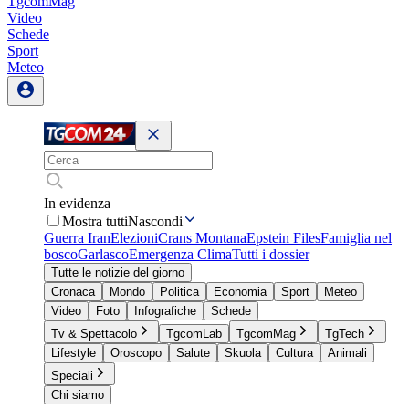
TgcomMag
Video
Schede
Sport
Meteo
In evidenza
Mostra tutti
Nascondi
Guerra Iran
Elezioni
Crans Montana
Epstein Files
Famiglia nel
bosco
Garlasco
Emergenza Clima
Tutti i dossier
Tutte le notizie del giorno
Cronaca
Mondo
Politica
Economia
Sport
Meteo
Video
Foto
Infografiche
Schede
Tv & Spettacolo
TgcomLab
TgcomMag
TgTech
Lifestyle
Oroscopo
Salute
Skuola
Cultura
Animali
Speciali
Chi siamo