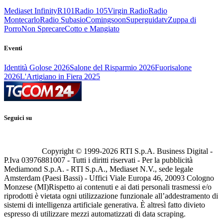
Mediaset Infinity
R101
Radio 105
Virgin Radio
Radio
Montecarlo
Radio Subasio
Comingsoon
Superguidatv
Zuppa di
Porro
Non Sprecare
Cotto e Mangiato
Eventi
Identità Golose 2026
Salone del Risparmio 2026
Fuorisalone
2026
L'Artigiano in Fiera 2025
Seguici su
Copyright © 1999-
2026
RTI S.p.A. Business Digital -
P.Iva 03976881007 - Tutti i diritti riservati - Per la pubblicità
Mediamond S.p.A. - RTI S.p.A., Mediaset N.V., sede legale
Amsterdam (Paesi Bassi) - Uffici Viale Europa 46, 20093 Cologno
Monzese (MI)
Rispetto ai contenuti e ai dati personali trasmessi e/o
riprodotti è vietata ogni utilizzazione funzionale all’addestramento di
sistemi di intelligenza artificiale generativa. È altresì fatto divieto
espresso di utilizzare mezzi automatizzati di data scraping.