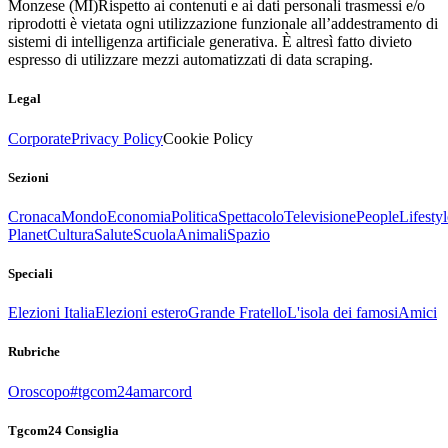
Monzese (MI)
Rispetto ai contenuti e ai dati personali trasmessi e/o
riprodotti è vietata ogni utilizzazione funzionale all’addestramento di
sistemi di intelligenza artificiale generativa. È altresì fatto divieto
espresso di utilizzare mezzi automatizzati di data scraping.
Legal
Corporate
Privacy Policy
Cookie Policy
Sezioni
Cronaca
Mondo
Economia
Politica
Spettacolo
Televisione
People
Lifestyl
Planet
Cultura
Salute
Scuola
Animali
Spazio
Speciali
Elezioni Italia
Elezioni estero
Grande Fratello
L'isola dei famosi
Amici
Rubriche
Oroscopo
#tgcom24amarcord
Tgcom24 Consiglia