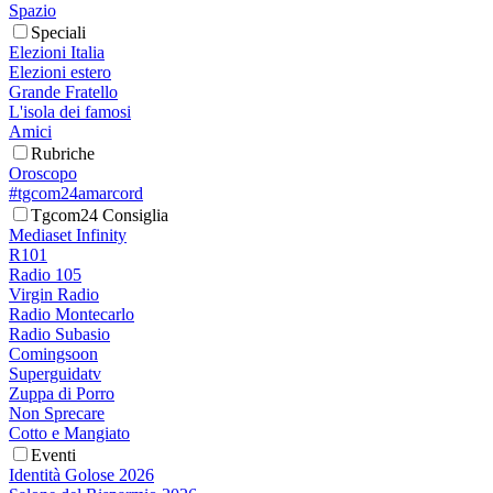
Spazio
Speciali
Elezioni Italia
Elezioni estero
Grande Fratello
L'isola dei famosi
Amici
Rubriche
Oroscopo
#tgcom24amarcord
Tgcom24 Consiglia
Mediaset Infinity
R101
Radio 105
Virgin Radio
Radio Montecarlo
Radio Subasio
Comingsoon
Superguidatv
Zuppa di Porro
Non Sprecare
Cotto e Mangiato
Eventi
Identità Golose 2026