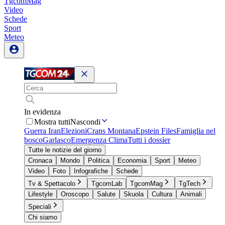
TgcomMag
Video
Schede
Sport
Meteo
In evidenza
Mostra tutti
Nascondi
Guerra Iran
Elezioni
Crans Montana
Epstein Files
Famiglia nel
bosco
Garlasco
Emergenza Clima
Tutti i dossier
Tutte le notizie del giorno
Cronaca
Mondo
Politica
Economia
Sport
Meteo
Video
Foto
Infografiche
Schede
Tv & Spettacolo
TgcomLab
TgcomMag
TgTech
Lifestyle
Oroscopo
Salute
Skuola
Cultura
Animali
Speciali
Chi siamo