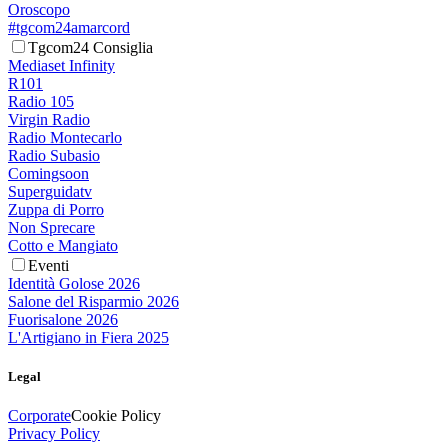
Oroscopo
#tgcom24amarcord
Tgcom24 Consiglia
Mediaset Infinity
R101
Radio 105
Virgin Radio
Radio Montecarlo
Radio Subasio
Comingsoon
Superguidatv
Zuppa di Porro
Non Sprecare
Cotto e Mangiato
Eventi
Identità Golose 2026
Salone del Risparmio 2026
Fuorisalone 2026
L'Artigiano in Fiera 2025
Legal
Corporate
Cookie Policy
Privacy Policy