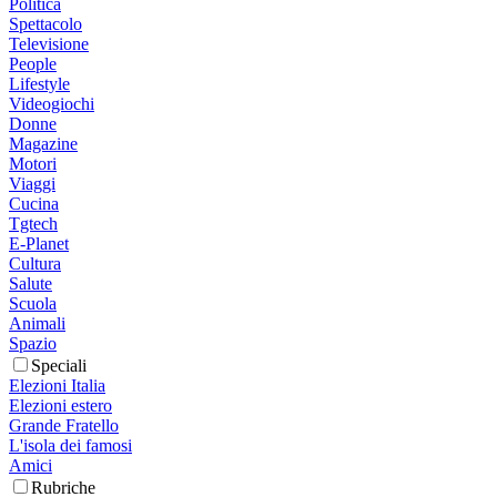
Politica
Spettacolo
Televisione
People
Lifestyle
Videogiochi
Donne
Magazine
Motori
Viaggi
Cucina
Tgtech
E-Planet
Cultura
Salute
Scuola
Animali
Spazio
Speciali
Elezioni Italia
Elezioni estero
Grande Fratello
L'isola dei famosi
Amici
Rubriche