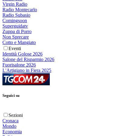
Virgin Radio
Radio Montecarlo
Radio Subasio
Comingsoon
Superguidatv
Zuppa di Porro
Non Sprecare
Cotto e Mangiato
Eventi
Identità Golose 2026
Salone del Risparmio 2026
Fuorisalone 2026
L'Artigiano in Fiera 2025
Seguici su
Sezioni
Cronaca
Mondo
Economia