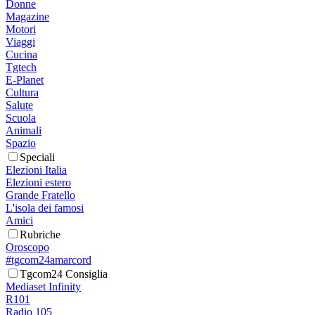
Donne
Magazine
Motori
Viaggi
Cucina
Tgtech
E-Planet
Cultura
Salute
Scuola
Animali
Spazio
Speciali
Elezioni Italia
Elezioni estero
Grande Fratello
L'isola dei famosi
Amici
Rubriche
Oroscopo
#tgcom24amarcord
Tgcom24 Consiglia
Mediaset Infinity
R101
Radio 105