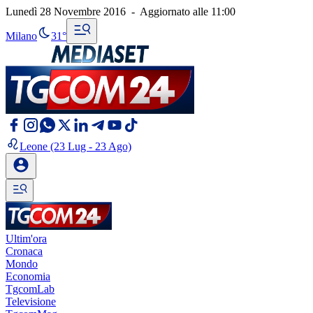
Lunedì 28 Novembre 2016
-
Aggiornato alle
11:00
Milano
31°
Leone
(23 Lug - 23 Ago)
Ultim'ora
Cronaca
Mondo
Economia
TgcomLab
Televisione