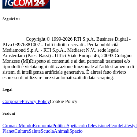
Seguici su
Copyright © 1999-
2026
RTI S.p.A. Business Digital -
P.Iva 03976881007 - Tutti i diritti riservati - Per la pubblicità
Mediamond S.p.A. - RTI S.p.A., Mediaset N.V., sede legale
Amsterdam (Paesi Bassi) - Uffici Viale Europa 46, 20093 Cologno
Monzese (MI)
Rispetto ai contenuti e ai dati personali trasmessi e/o
riprodotti è vietata ogni utilizzazione funzionale all’addestramento di
sistemi di intelligenza artificiale generativa. È altresì fatto divieto
espresso di utilizzare mezzi automatizzati di data scraping.
Legal
Corporate
Privacy Policy
Cookie Policy
Sezioni
Cronaca
Mondo
Economia
Politica
Spettacolo
Televisione
People
Lifestyl
Planet
Cultura
Salute
Scuola
Animali
Spazio