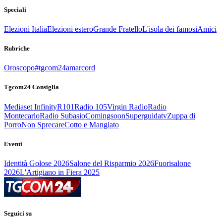
Speciali
Elezioni Italia
Elezioni estero
Grande Fratello
L'isola dei famosi
Amici
Rubriche
Oroscopo
#tgcom24amarcord
Tgcom24 Consiglia
Mediaset Infinity
R101
Radio 105
Virgin Radio
Radio
Montecarlo
Radio Subasio
Comingsoon
Superguidatv
Zuppa di
Porro
Non Sprecare
Cotto e Mangiato
Eventi
Identità Golose 2026
Salone del Risparmio 2026
Fuorisalone
2026
L'Artigiano in Fiera 2025
Seguici su