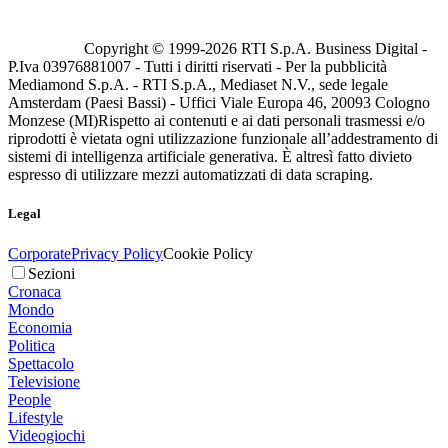
Copyright © 1999-
2026
RTI S.p.A. Business Digital -
P.Iva 03976881007 - Tutti i diritti riservati - Per la pubblicità
Mediamond S.p.A. - RTI S.p.A., Mediaset N.V., sede legale
Amsterdam (Paesi Bassi) - Uffici Viale Europa 46, 20093 Cologno
Monzese (MI)
Rispetto ai contenuti e ai dati personali trasmessi e/o
riprodotti è vietata ogni utilizzazione funzionale all’addestramento di
sistemi di intelligenza artificiale generativa. È altresì fatto divieto
espresso di utilizzare mezzi automatizzati di data scraping.
Legal
Corporate
Privacy Policy
Cookie Policy
Sezioni
Cronaca
Mondo
Economia
Politica
Spettacolo
Televisione
People
Lifestyle
Videogiochi