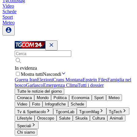
TgcomMag
Video
Schede
Sport
Meteo
In evidenza
Mostra tutti
Nascondi
Guerra Iran
Elezioni
Crans Montana
Epstein Files
Famiglia nel
bosco
Garlasco
Emergenza Clima
Tutti i dossier
Tutte le notizie del giorno
Cronaca
Mondo
Politica
Economia
Sport
Meteo
Video
Foto
Infografiche
Schede
Tv & Spettacolo
TgcomLab
TgcomMag
TgTech
Lifestyle
Oroscopo
Salute
Skuola
Cultura
Animali
Speciali
Chi siamo