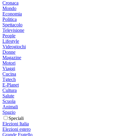
Cronaca
Mondo
Economia
Politica
Spettacolo
Televisione
People
Lifestyle
Videogiochi
Donne
Magazine
Motori
Viaggi
Cucina
Tgtech
E-Planet
Cultura
Salute
Scuola
Animali
Spazio
Speciali
Elezioni Italia
Elezioni estero
Grande Fratello