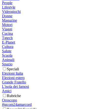
People
Lifestyle
Videogiochi
Donne
Magazine
Motori
Viaggi
Cucina
Tgtech
E-Planet
Cultura
Salute
Scuola
Animali
Spazio
Speciali
Elezioni Italia
Elezioni estero
Grande Fratello
L'isola dei famosi
Amici
Rubriche
Oroscopo
#tgcom24amarcord