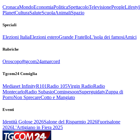
Cronaca
Mondo
Economia
Politica
Spettacolo
Televisione
People
Lifestyl
Planet
Cultura
Salute
Scuola
Animali
Spazio
Speciali
Elezioni Italia
Elezioni estero
Grande Fratello
L'isola dei famosi
Amici
Rubriche
Oroscopo
#tgcom24amarcord
Tgcom24 Consiglia
Mediaset Infinity
R101
Radio 105
Virgin Radio
Radio
Montecarlo
Radio Subasio
Comingsoon
Superguidatv
Zuppa di
Porro
Non Sprecare
Cotto e Mangiato
Eventi
Identità Golose 2026
Salone del Risparmio 2026
Fuorisalone
2026
L'Artigiano in Fiera 2025