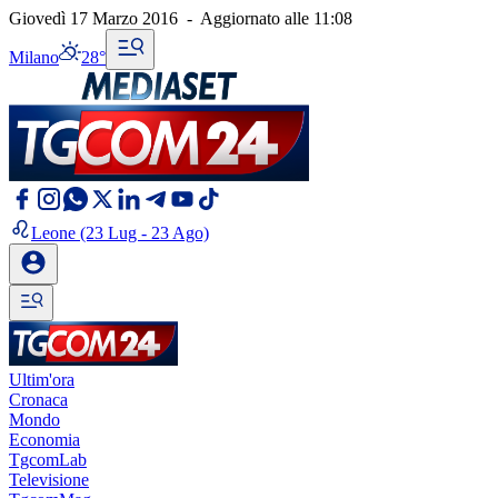
Giovedì 17 Marzo 2016
-
Aggiornato alle
11:08
Milano
28°
Leone
(23 Lug - 23 Ago)
Ultim'ora
Cronaca
Mondo
Economia
TgcomLab
Televisione