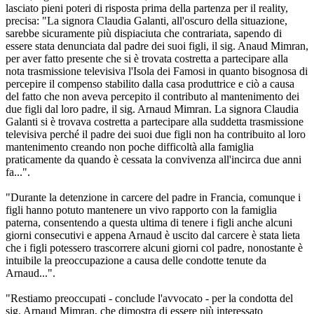
lasciato pieni poteri di risposta prima della partenza per il reality,
precisa: "La signora Claudia Galanti, all'oscuro della situazione,
sarebbe sicuramente più dispiaciuta che contrariata, sapendo di
essere stata denunciata dal padre dei suoi figli, il sig. Anaud Mimran,
per aver fatto presente che si è trovata costretta a partecipare alla
nota trasmissione televisiva l'Isola dei Famosi in quanto bisognosa di
percepire il compenso stabilito dalla casa produttrice e ciò a causa
del fatto che non aveva percepito il contributo al mantenimento dei
due figli dal loro padre, il sig. Arnaud Mimran. La signora Claudia
Galanti si è trovava costretta a partecipare alla suddetta trasmissione
televisiva perché il padre dei suoi due figli non ha contribuito al loro
mantenimento creando non poche difficoltà alla famiglia
praticamente da quando è cessata la convivenza all'incirca due anni
fa...".
"Durante la detenzione in carcere del padre in Francia, comunque i
figli hanno potuto mantenere un vivo rapporto con la famiglia
paterna, consentendo a questa ultima di tenere i figli anche alcuni
giorni consecutivi e appena Arnaud è uscito dal carcere è stata lieta
che i figli potessero trascorrere alcuni giorni col padre, nonostante è
intuibile la preoccupazione a causa delle condotte tenute da
Arnaud...".
"Restiamo preoccupati - conclude l'avvocato - per la condotta del
sig. Arnaud Mimran, che dimostra di essere più interessato