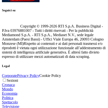
Seguici su
Copyright © 1999-
2026
RTI S.p.A. Business Digital -
P.Iva 03976881007 - Tutti i diritti riservati - Per la pubblicità
Mediamond S.p.A. - RTI S.p.A., Mediaset N.V., sede legale
Amsterdam (Paesi Bassi) - Uffici Viale Europa 46, 20093 Cologno
Monzese (MI)
Rispetto ai contenuti e ai dati personali trasmessi e/o
riprodotti è vietata ogni utilizzazione funzionale all’addestramento di
sistemi di intelligenza artificiale generativa. È altresì fatto divieto
espresso di utilizzare mezzi automatizzati di data scraping.
Legal
Corporate
Privacy Policy
Cookie Policy
Sezioni
Cronaca
Mondo
Economia
Politica
Spettacolo
Televisione