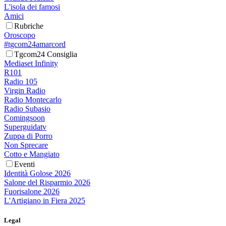
L'isola dei famosi
Amici
Rubriche
Oroscopo
#tgcom24amarcord
Tgcom24 Consiglia
Mediaset Infinity
R101
Radio 105
Virgin Radio
Radio Montecarlo
Radio Subasio
Comingsoon
Superguidatv
Zuppa di Porro
Non Sprecare
Cotto e Mangiato
Eventi
Identità Golose 2026
Salone del Risparmio 2026
Fuorisalone 2026
L'Artigiano in Fiera 2025
Legal