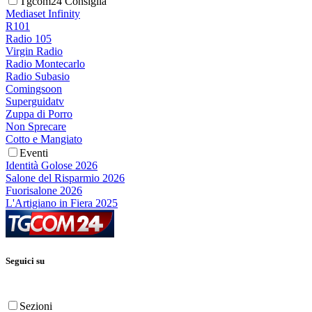
Tgcom24 Consiglia
Mediaset Infinity
R101
Radio 105
Virgin Radio
Radio Montecarlo
Radio Subasio
Comingsoon
Superguidatv
Zuppa di Porro
Non Sprecare
Cotto e Mangiato
Eventi
Identità Golose 2026
Salone del Risparmio 2026
Fuorisalone 2026
L'Artigiano in Fiera 2025
Seguici su
Sezioni