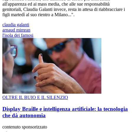
all'apparenza ed ai mass media, che alle sue responsabilità
genitoriali, Claudia Galanti invece, resta in attesa di riabbracciare i
figli martedì al suo rientro a Milano...".
claudia galanti
arnaud mimran
l'isola dei famosi
OLTRE IL BUIO E IL SILENZIO
Display Braille e intelligenza artificiale: la tecnologia
che dà autonomia
contenuto sponsorizzato