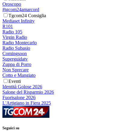
Oroscopo
#tgcom24amarcord
Tgcom24 Consiglia
Mediaset Infinity
R101
Radio 105
Virgin Radio
Radio Montecarlo
Radio Subasio
Comingsoon
Superguidatv
Zuppa di Porro
Non Sprecare
Cotto e Mangiato
Eventi
Identità Golose 2026
Salone del Risparmio 2026
Fuorisalone 2026
L'Artigiano in Fiera 2025
Seguici su