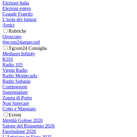
Elezioni Italia
Elezioni estero
Grande Fratello
L'isola dei famosi
Amici
Rubriche
Oroscopo
#tgcom24amarcord
Tgcom24 Consiglia
Mediaset Infinity
R101
Radio 105
Virgin Radio
Radio Montecarlo
Radio Subasio
Comingsoon
Superguidatv
Zuppa di Porro
Non Sprecare
Cotto e Mangiato
Eventi
Identità Golose 2026
Salone del Risparmio 2026
Fuorisalone 2026
L'Artigiano in Fiera 2025