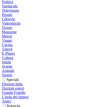
Politica
Spettacolo
Televisione
People
Lifestyle
Videogiochi
Donne
Magazine
Motori
Viaggi
Cucina
Tgtech
E-Planet
Cultura
Salute
Scuola
Animali
Spazio
Speciali
Elezioni Italia
Elezioni estero
Grande Fratello
L'isola dei famosi
Amici
Rubriche