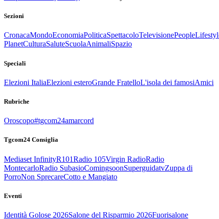
Sezioni
Cronaca
Mondo
Economia
Politica
Spettacolo
Televisione
People
Lifestyl
Planet
Cultura
Salute
Scuola
Animali
Spazio
Speciali
Elezioni Italia
Elezioni estero
Grande Fratello
L'isola dei famosi
Amici
Rubriche
Oroscopo
#tgcom24amarcord
Tgcom24 Consiglia
Mediaset Infinity
R101
Radio 105
Virgin Radio
Radio
Montecarlo
Radio Subasio
Comingsoon
Superguidatv
Zuppa di
Porro
Non Sprecare
Cotto e Mangiato
Eventi
Identità Golose 2026
Salone del Risparmio 2026
Fuorisalone