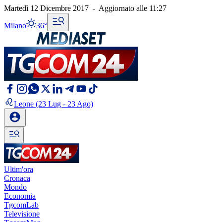
Martedì 12 Dicembre 2017
-
Aggiornato alle
11:27
Milano
36°
Leone
(23 Lug - 23 Ago)
Ultim'ora
Cronaca
Mondo
Economia
TgcomLab
Televisione