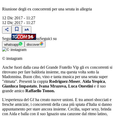
Riunione degli ex concorrenti per una serata in allegria
12 Dic 2017 - 11:27
12 Dic 2017 - 11:27
Segui
su
Seguici su
whatsapp
discover
© instagram
Anche fuori dalla casa del Grande Fratello Vip gli ex concorrenti si
ritrovano per fare baldoria insieme, ma questa volta sotto la
Madonnina. Buon cibo, vino e tanta musica per una serata super
"ritmata". Presenti la coppia
Rodriguez-Moser
,
Aida Yespica
,
Gianluca Impastato
,
Ivana Mrazova, Luca Onestini
e il suo
grande amico
Raffaello Tonon.
L'esperienza del Gf ha creato nuove unioni. E tra amori sbocciati e
fresche amicizie, i concorrenti della casa più spiata d'Italia si danno
appuntamento per stare ancora insieme. Cecilia, super sexy, brinda
con Aida e balla con il suo Ignazio una canzone dal ritmo latino,