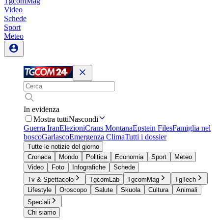
TgcomMag
Video
Schede
Sport
Meteo
In evidenza
Mostra tutti
Nascondi
Guerra Iran
Elezioni
Crans Montana
Epstein Files
Famiglia nel
bosco
Garlasco
Emergenza Clima
Tutti i dossier
Tutte le notizie del giorno
Cronaca
Mondo
Politica
Economia
Sport
Meteo
Video
Foto
Infografiche
Schede
Tv & Spettacolo
TgcomLab
TgcomMag
TgTech
Lifestyle
Oroscopo
Salute
Skuola
Cultura
Animali
Speciali
Chi siamo