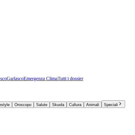
osco
Garlasco
Emergenza Clima
Tutti i dossier
estyle
Oroscopo
Salute
Skuola
Cultura
Animali
Speciali