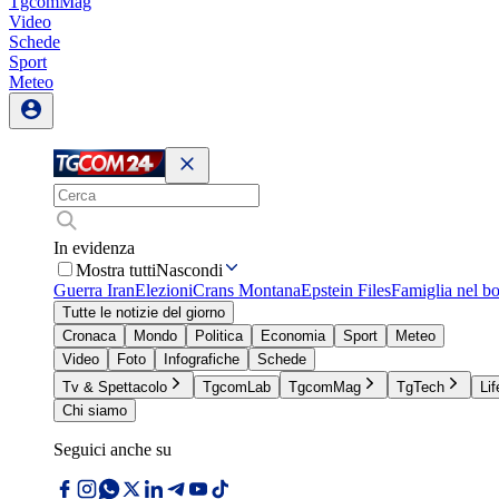
TgcomMag
Video
Schede
Sport
Meteo
In evidenza
Mostra tutti
Nascondi
Guerra Iran
Elezioni
Crans Montana
Epstein Files
Famiglia nel b
Tutte le notizie del giorno
Cronaca
Mondo
Politica
Economia
Sport
Meteo
Video
Foto
Infografiche
Schede
Tv & Spettacolo
TgcomLab
TgcomMag
TgTech
Lif
Chi siamo
Seguici anche su