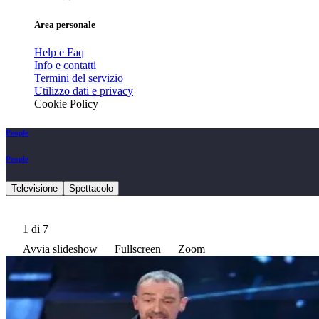
Area personale
Help e Faq
Info e contatti
Termini del servizio
Utilizzo dati e privacy
Cookie Policy
People
People
Televisione
Spettacolo
1
di 7
Avvia slideshow
Fullscreen
Zoom