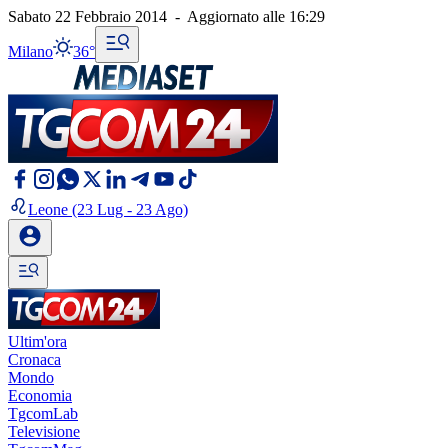
Sabato 22 Febbraio 2014
-
Aggiornato alle
16:29
Milano
36°
Leone
(23 Lug - 23 Ago)
Ultim'ora
Cronaca
Mondo
Economia
TgcomLab
Televisione