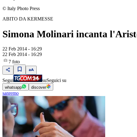
© Italy Photo Press
ABITO DA KERMESSE
Simona Molinari incanta l'Aris
22 Feb 2014 - 16:29
22 Feb 2014 - 16:29
7
foto
Segui
su
Seguici su
whatsapp
discover
sanremo