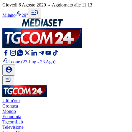
Giovedì 6 Agosto 2020
-
Aggiornato alle
11:13
Milano
29°
Leone
(23 Lug - 23 Ago)
Ultim'ora
Cronaca
Mondo
Economia
TgcomLab
Televisione