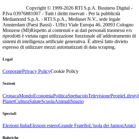
Copyright © 1999-
2026
RTI S.p.A. Business Digital -
P.Iva 03976881007 - Tutti i diritti riservati - Per la pubblicità
Mediamond S.p.A. - RTI S.p.A., Mediaset N.V., sede legale
Amsterdam (Paesi Bassi) - Uffici Viale Europa 46, 20093 Cologno
Monzese (MI)
Rispetto ai contenuti e ai dati personali trasmessi e/o
riprodotti è vietata ogni utilizzazione funzionale all’addestramento di
sistemi di intelligenza artificiale generativa. È altresì fatto divieto
espresso di utilizzare mezzi automatizzati di data scraping.
Legal
Corporate
Privacy Policy
Cookie Policy
Sezioni
Cronaca
Mondo
Economia
Politica
Spettacolo
Televisione
People
Lifestyl
Planet
Cultura
Salute
Scuola
Animali
Spazio
Speciali
Elezioni Italia
Elezioni estero
Grande Fratello
L'isola dei famosi
Amici
Rubriche