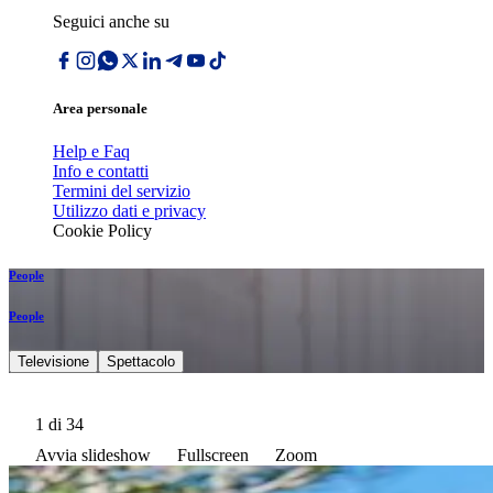
Seguici anche su
Area personale
Help e Faq
Info e contatti
Termini del servizio
Utilizzo dati e privacy
Cookie Policy
People
People
Televisione
Spettacolo
1
di 34
Avvia slideshow
Fullscreen
Zoom