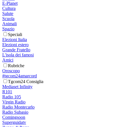
E-Planet
Cultura
Salute
Scuola
Animali
Spazio
Speciali
Elezioni Italia
Elezioni estero
Grande Fratello
L'isola dei famosi
Amici
Rubriche
Oroscopo
#tgcom24amarcord
Tgcom24 Consiglia
Mediaset Infinity
R101
Radio 105
Virgin Radio
Radio Montecarlo
Radio Subasio
Comingsoon
Superguidatv