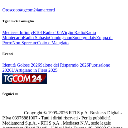
Oroscopo
#tgcom24amarcord
Tgcom24 Consiglia
Mediaset Infinity
R101
Radio 105
Virgin Radio
Radio
Montecarlo
Radio Subasio
Comingsoon
Superguidatv
Zuppa di
Porro
Non Sprecare
Cotto e Mangiato
Eventi
Identità Golose 2026
Salone del Risparmio 2026
Fuorisalone
2026
L'Artigiano in Fiera 2025
Seguici su
Copyright © 1999-
2026
RTI S.p.A. Business Digital -
P.Iva 03976881007 - Tutti i diritti riservati - Per la pubblicità
Mediamond S.p.A. - RTI S.p.A., Mediaset N.V., sede legale