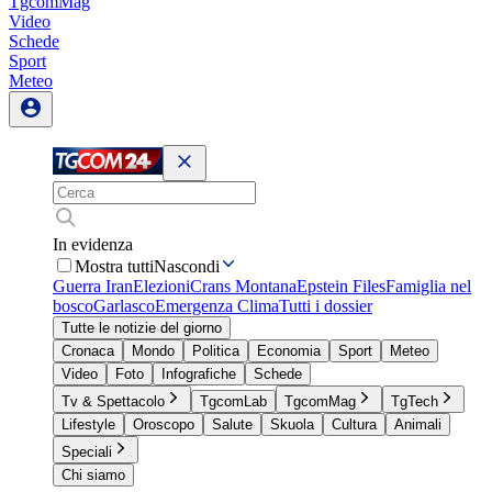
TgcomMag
Video
Schede
Sport
Meteo
In evidenza
Mostra tutti
Nascondi
Guerra Iran
Elezioni
Crans Montana
Epstein Files
Famiglia nel
bosco
Garlasco
Emergenza Clima
Tutti i dossier
Tutte le notizie del giorno
Cronaca
Mondo
Politica
Economia
Sport
Meteo
Video
Foto
Infografiche
Schede
Tv & Spettacolo
TgcomLab
TgcomMag
TgTech
Lifestyle
Oroscopo
Salute
Skuola
Cultura
Animali
Speciali
Chi siamo