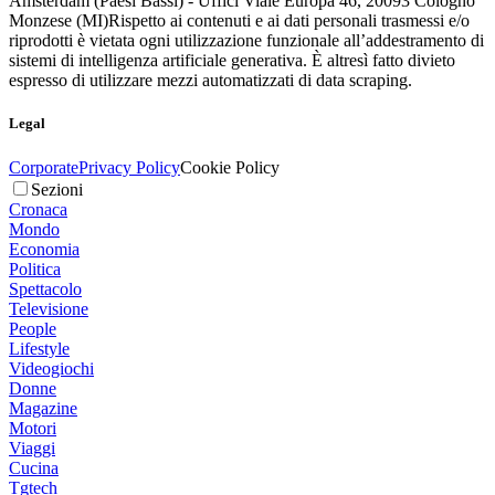
Amsterdam (Paesi Bassi) - Uffici Viale Europa 46, 20093 Cologno
Monzese (MI)
Rispetto ai contenuti e ai dati personali trasmessi e/o
riprodotti è vietata ogni utilizzazione funzionale all’addestramento di
sistemi di intelligenza artificiale generativa. È altresì fatto divieto
espresso di utilizzare mezzi automatizzati di data scraping.
Legal
Corporate
Privacy Policy
Cookie Policy
Sezioni
Cronaca
Mondo
Economia
Politica
Spettacolo
Televisione
People
Lifestyle
Videogiochi
Donne
Magazine
Motori
Viaggi
Cucina
Tgtech