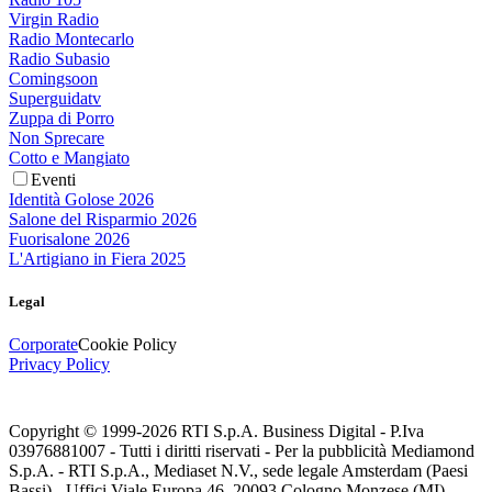
Virgin Radio
Radio Montecarlo
Radio Subasio
Comingsoon
Superguidatv
Zuppa di Porro
Non Sprecare
Cotto e Mangiato
Eventi
Identità Golose 2026
Salone del Risparmio 2026
Fuorisalone 2026
L'Artigiano in Fiera 2025
Legal
Corporate
Cookie Policy
Privacy Policy
Copyright © 1999-
2026
RTI S.p.A. Business Digital - P.Iva
03976881007 - Tutti i diritti riservati - Per la pubblicità Mediamond
S.p.A. - RTI S.p.A., Mediaset N.V., sede legale Amsterdam (Paesi
Bassi) - Uffici Viale Europa 46, 20093 Cologno Monzese (MI)