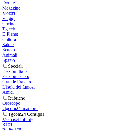
Donne
Magazine
Motori
Viaggi
Cucina
Tgtech
E-Planet
Cultura
Salute
Scuola
Animali
Spazio
Speciali
Elezioni Italia
Elezioni estero
Grande Fratello
L'isola dei famosi
Amici
Rubriche
Oroscopo
#tgcom24amarcord
Tgcom24 Consiglia
Mediaset Infinity
R101
Radio 105