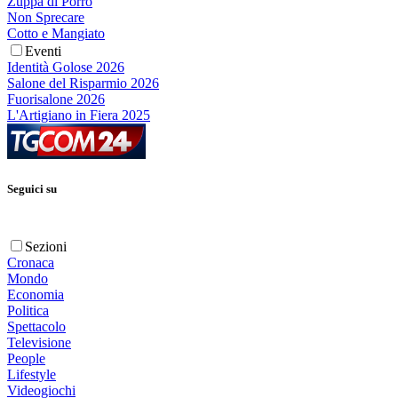
Zuppa di Porro
Non Sprecare
Cotto e Mangiato
Eventi
Identità Golose 2026
Salone del Risparmio 2026
Fuorisalone 2026
L'Artigiano in Fiera 2025
Seguici su
Sezioni
Cronaca
Mondo
Economia
Politica
Spettacolo
Televisione
People
Lifestyle
Videogiochi