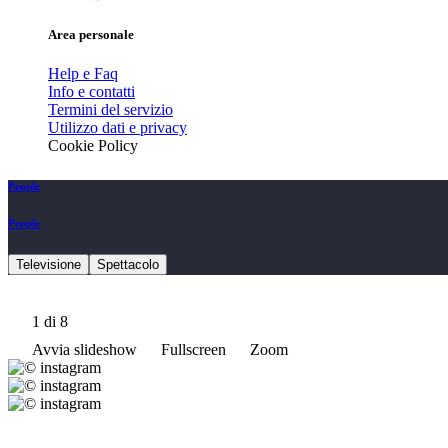
Area personale
Help e Faq
Info e contatti
Termini del servizio
Utilizzo dati e privacy
Cookie Policy
People
People
Televisione
Spettacolo
1
di 8
Avvia slideshow
Fullscreen
Zoom