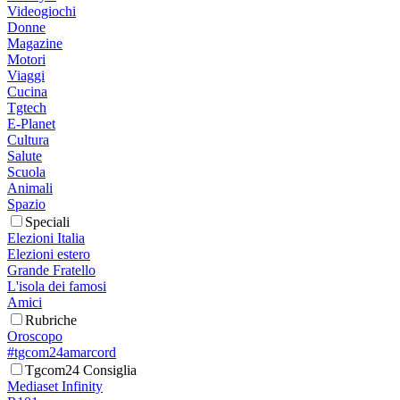
Videogiochi
Donne
Magazine
Motori
Viaggi
Cucina
Tgtech
E-Planet
Cultura
Salute
Scuola
Animali
Spazio
Speciali
Elezioni Italia
Elezioni estero
Grande Fratello
L'isola dei famosi
Amici
Rubriche
Oroscopo
#tgcom24amarcord
Tgcom24 Consiglia
Mediaset Infinity