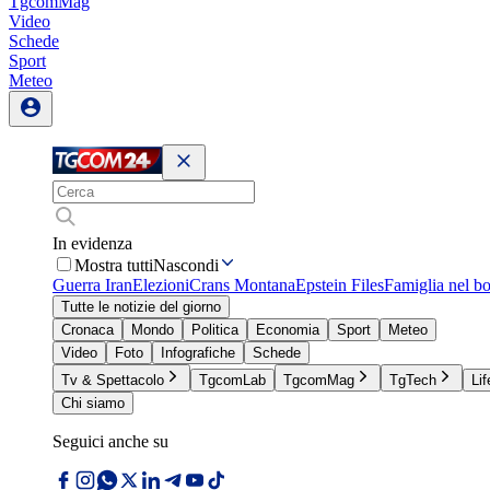
TgcomMag
Video
Schede
Sport
Meteo
In evidenza
Mostra tutti
Nascondi
Guerra Iran
Elezioni
Crans Montana
Epstein Files
Famiglia nel b
Tutte le notizie del giorno
Cronaca
Mondo
Politica
Economia
Sport
Meteo
Video
Foto
Infografiche
Schede
Tv & Spettacolo
TgcomLab
TgcomMag
TgTech
Lif
Chi siamo
Seguici anche su