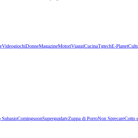
e
Videogiochi
Donne
Magazine
Motori
Viaggi
Cucina
Tgtech
E-Planet
Cult
 Subasio
Comingsoon
Superguidatv
Zuppa di Porro
Non Sprecare
Cotto 