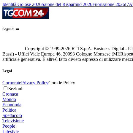
Identità Golose 2026
Salone del Risparmio 2026
Fuorisalone 2026
L'Ar
Seguici su
Copyright © 1999-
2026
RTI S.p.A. Business Digital - P.I
Bassi) - Uffici Viale Europa 46, 20093 Cologno Monzese (MI)
Rispett
artificiale generativa. È altresì fatto divieto espresso di utilizzare mez
Legal
Corporate
Privacy Policy
Cookie Policy
Sezioni
Cronaca
Mondo
Economia
Politica
Spettacolo
Televisione
People
Lifestyle