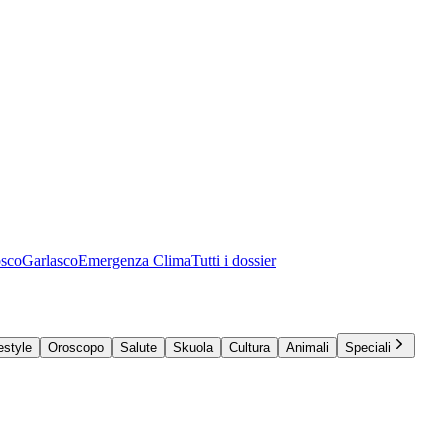
osco
Garlasco
Emergenza Clima
Tutti i dossier
estyle
Oroscopo
Salute
Skuola
Cultura
Animali
Speciali