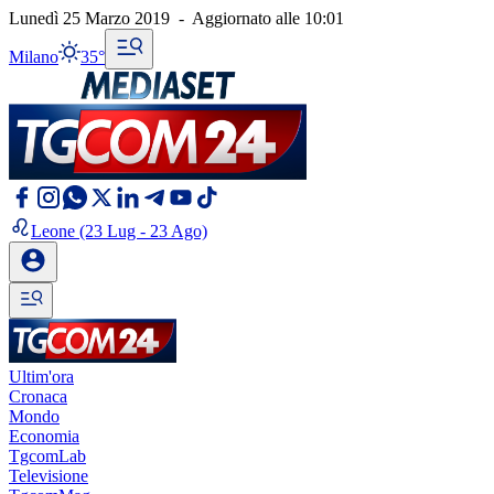
Lunedì 25 Marzo 2019
-
Aggiornato alle
10:01
Milano
35°
Leone
(23 Lug - 23 Ago)
Ultim'ora
Cronaca
Mondo
Economia
TgcomLab
Televisione