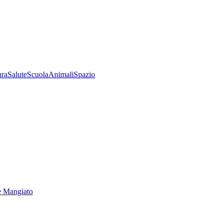
ura
Salute
Scuola
Animali
Spazio
e Mangiato