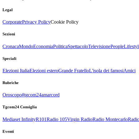
Legal
Corporate
Privacy Policy
Cookie Policy
Sezioni
Cronaca
Mondo
Economia
Politica
Spettacolo
Televisione
People
Lifestyl
Speciali
Elezioni Italia
Elezioni estero
Grande Fratello
L'isola dei famosi
Amici
Rubriche
Oroscopo
#tgcom24amarcord
Tgcom24 Consiglia
Mediaset Infinity
R101
Radio 105
Virgin Radio
Radio Montecarlo
Radio
Eventi