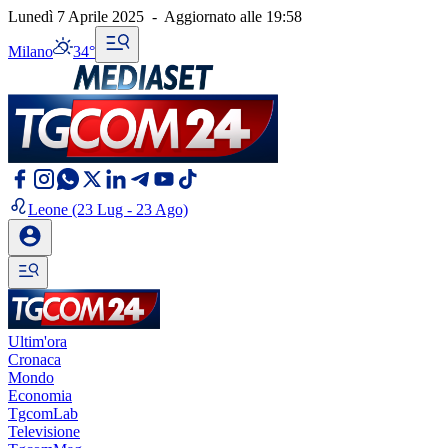
Lunedì 7 Aprile 2025
-
Aggiornato alle
19:58
Milano
34°
Leone
(23 Lug - 23 Ago)
Ultim'ora
Cronaca
Mondo
Economia
TgcomLab
Televisione