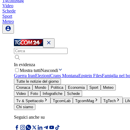
TgcomMag
Video
Schede
Sport
Meteo
In evidenza
Mostra tutti
Nascondi
Guerra Iran
Elezioni
Crans Montana
Epstein Files
Famiglia nel b
Tutte le notizie del giorno
Cronaca
Mondo
Politica
Economia
Sport
Meteo
Video
Foto
Infografiche
Schede
Tv & Spettacolo
TgcomLab
TgcomMag
TgTech
Lif
Chi siamo
Seguici anche su