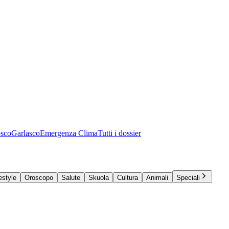
osco
Garlasco
Emergenza Clima
Tutti i dossier
estyle
Oroscopo
Salute
Skuola
Cultura
Animali
Speciali