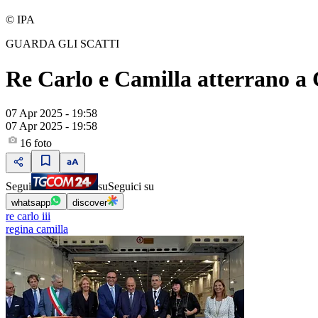
© IPA
GUARDA GLI SCATTI
Re Carlo e Camilla atterrano a
07 Apr 2025 - 19:58
07 Apr 2025 - 19:58
16
foto
Segui
su
Seguici su
whatsapp
discover
re carlo iii
regina camilla