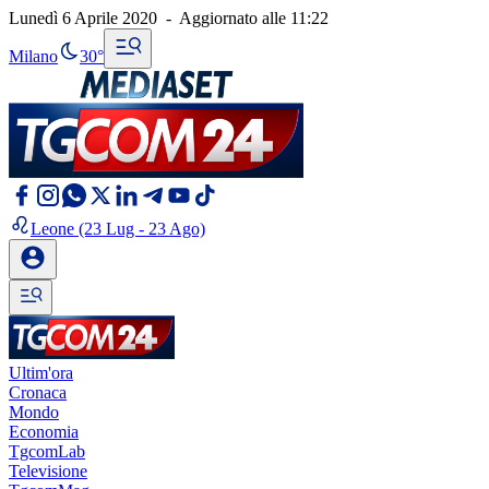
Lunedì 6 Aprile 2020
-
Aggiornato alle
11:22
Milano
30°
Leone
(23 Lug - 23 Ago)
Ultim'ora
Cronaca
Mondo
Economia
TgcomLab
Televisione