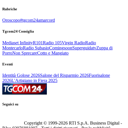
Rubriche
Oroscopo
#tgcom24amarcord
Tgcom24 Consiglia
Mediaset Infinity
R101
Radio 105
Virgin Radio
Radio
Montecarlo
Radio Subasio
Comingsoon
Superguidatv
Zuppa di
Porro
Non Sprecare
Cotto e Mangiato
Eventi
Identità Golose 2026
Salone del Risparmio 2026
Fuorisalone
2026
L'Artigiano in Fiera 2025
Seguici su
Copyright © 1999-
2026
RTI S.p.A. Business Digital -