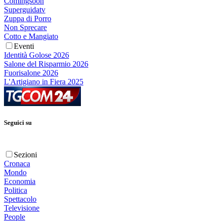
Comingsoon
Superguidatv
Zuppa di Porro
Non Sprecare
Cotto e Mangiato
Eventi
Identità Golose 2026
Salone del Risparmio 2026
Fuorisalone 2026
L'Artigiano in Fiera 2025
Seguici su
Sezioni
Cronaca
Mondo
Economia
Politica
Spettacolo
Televisione
People