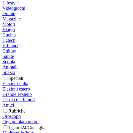
Lifestyle
Videogiochi
Donne
Magazine
Motori
Viaggi
Cucina
Tgtech
E-Planet
Cultura
Salute
Scuola
Animali
Spazio
Speciali
Elezioni Italia
Elezioni estero
Grande Fratello
L'isola dei famosi
Amici
Rubriche
Oroscopo
#tgcom24amarcord
Tgcom24 Consiglia
Mediaset Infinity