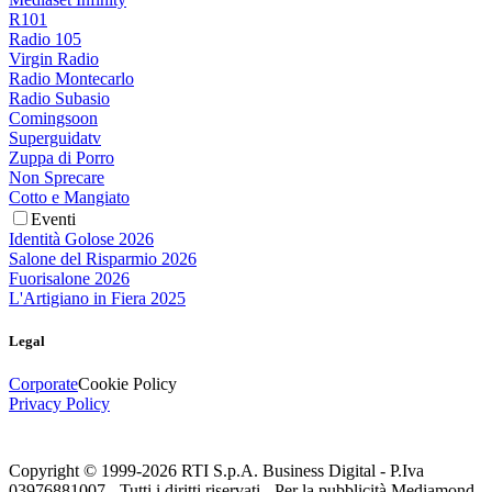
R101
Radio 105
Virgin Radio
Radio Montecarlo
Radio Subasio
Comingsoon
Superguidatv
Zuppa di Porro
Non Sprecare
Cotto e Mangiato
Eventi
Identità Golose 2026
Salone del Risparmio 2026
Fuorisalone 2026
L'Artigiano in Fiera 2025
Legal
Corporate
Cookie Policy
Privacy Policy
Copyright © 1999-
2026
RTI S.p.A. Business Digital - P.Iva
03976881007 - Tutti i diritti riservati - Per la pubblicità Mediamond