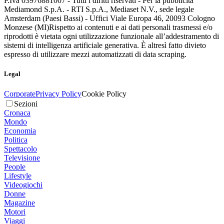
P.Iva 03976881007 - Tutti i diritti riservati - Per la pubblicità
Mediamond S.p.A. - RTI S.p.A., Mediaset N.V., sede legale
Amsterdam (Paesi Bassi) - Uffici Viale Europa 46, 20093 Cologno
Monzese (MI)
Rispetto ai contenuti e ai dati personali trasmessi e/o
riprodotti è vietata ogni utilizzazione funzionale all’addestramento di
sistemi di intelligenza artificiale generativa. È altresì fatto divieto
espresso di utilizzare mezzi automatizzati di data scraping.
Legal
Corporate
Privacy Policy
Cookie Policy
Sezioni
Cronaca
Mondo
Economia
Politica
Spettacolo
Televisione
People
Lifestyle
Videogiochi
Donne
Magazine
Motori
Viaggi