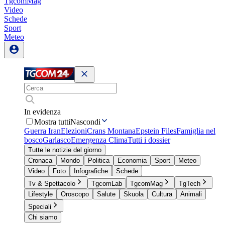
TgcomMag
Video
Schede
Sport
Meteo
In evidenza
Mostra tutti
Nascondi
Guerra Iran
Elezioni
Crans Montana
Epstein Files
Famiglia nel
bosco
Garlasco
Emergenza Clima
Tutti i dossier
Tutte le notizie del giorno
Cronaca
Mondo
Politica
Economia
Sport
Meteo
Video
Foto
Infografiche
Schede
Tv & Spettacolo
TgcomLab
TgcomMag
TgTech
Lifestyle
Oroscopo
Salute
Skuola
Cultura
Animali
Speciali
Chi siamo