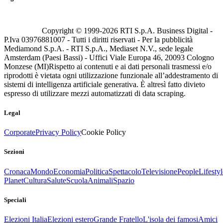
Copyright © 1999-
2026
RTI S.p.A. Business Digital -
P.Iva 03976881007 - Tutti i diritti riservati - Per la pubblicità
Mediamond S.p.A. - RTI S.p.A., Mediaset N.V., sede legale
Amsterdam (Paesi Bassi) - Uffici Viale Europa 46, 20093 Cologno
Monzese (MI)
Rispetto ai contenuti e ai dati personali trasmessi e/o
riprodotti è vietata ogni utilizzazione funzionale all’addestramento di
sistemi di intelligenza artificiale generativa. È altresì fatto divieto
espresso di utilizzare mezzi automatizzati di data scraping.
Legal
Corporate
Privacy Policy
Cookie Policy
Sezioni
Cronaca
Mondo
Economia
Politica
Spettacolo
Televisione
People
Lifestyl
Planet
Cultura
Salute
Scuola
Animali
Spazio
Speciali
Elezioni Italia
Elezioni estero
Grande Fratello
L'isola dei famosi
Amici