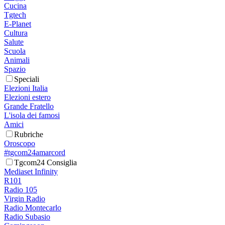
Cucina
Tgtech
E-Planet
Cultura
Salute
Scuola
Animali
Spazio
Speciali
Elezioni Italia
Elezioni estero
Grande Fratello
L'isola dei famosi
Amici
Rubriche
Oroscopo
#tgcom24amarcord
Tgcom24 Consiglia
Mediaset Infinity
R101
Radio 105
Virgin Radio
Radio Montecarlo
Radio Subasio