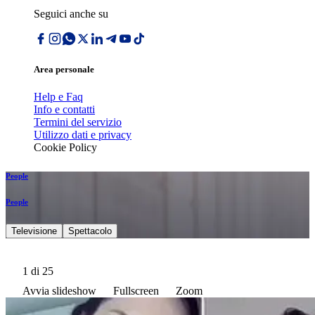
Seguici anche su
Area personale
Help e Faq
Info e contatti
Termini del servizio
Utilizzo dati e privacy
Cookie Policy
People
People
Televisione
Spettacolo
1
di 25
Avvia slideshow
Fullscreen
Zoom