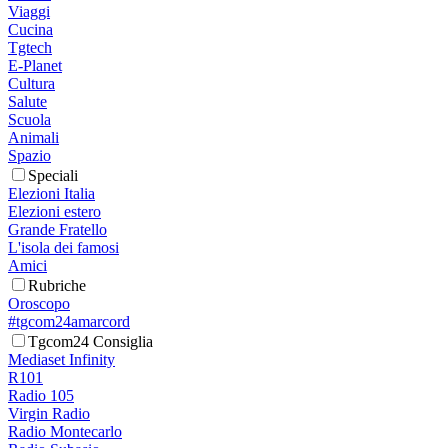
Viaggi
Cucina
Tgtech
E-Planet
Cultura
Salute
Scuola
Animali
Spazio
Speciali
Elezioni Italia
Elezioni estero
Grande Fratello
L'isola dei famosi
Amici
Rubriche
Oroscopo
#tgcom24amarcord
Tgcom24 Consiglia
Mediaset Infinity
R101
Radio 105
Virgin Radio
Radio Montecarlo