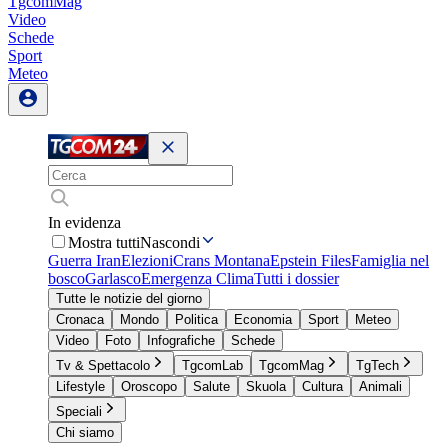
TgcomMag
Video
Schede
Sport
Meteo
In evidenza
Mostra tutti
Nascondi
Guerra Iran
Elezioni
Crans Montana
Epstein Files
Famiglia nel
bosco
Garlasco
Emergenza Clima
Tutti i dossier
Tutte le notizie del giorno
Cronaca
Mondo
Politica
Economia
Sport
Meteo
Video
Foto
Infografiche
Schede
Tv & Spettacolo
TgcomLab
TgcomMag
TgTech
Lifestyle
Oroscopo
Salute
Skuola
Cultura
Animali
Speciali
Chi siamo