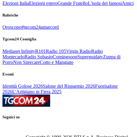
Elezioni Italia
Elezioni estero
Grande Fratello
L'isola dei famosi
Amici
Rubriche
Oroscopo
#tgcom24amarcord
Tgcom24 Consiglia
Mediaset Infinity
R101
Radio 105
Virgin Radio
Radio
Montecarlo
Radio Subasio
Comingsoon
Superguidatv
Zuppa di
Porro
Non Sprecare
Cotto e Mangiato
Eventi
Identità Golose 2026
Salone del Risparmio 2026
Fuorisalone
2026
L'Artigiano in Fiera 2025
Seguici su