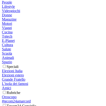
People
Lifestyle
Videogiochi
Donne
Magazine
Motori
Viaggi
Cucina
Tgtech
E-Planet
Cultura
Salute
Scuola
Animali
Spazio
Speciali
Elezioni Italia
Elezioni estero
Grande Fratello
L'isola dei famosi
Amici
Rubriche
Oroscopo
#tgcom24amarcord
Tgcom24 Consiglia