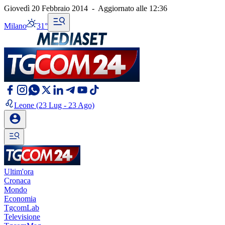
Giovedì 20 Febbraio 2014
-
Aggiornato alle
12:36
Milano
31°
Leone
(23 Lug - 23 Ago)
Ultim'ora
Cronaca
Mondo
Economia
TgcomLab
Televisione