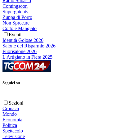
Radio Subasio
Comingsoon
Superguidatv
Zuppa di Porro
Non Sprecare
Cotto e Mangiato
Eventi
Identità Golose 2026
Salone del Risparmio 2026
Fuorisalone 2026
L'Artigiano in Fiera 2025
Seguici su
Sezioni
Cronaca
Mondo
Economia
Politica
Spettacolo
Televisione