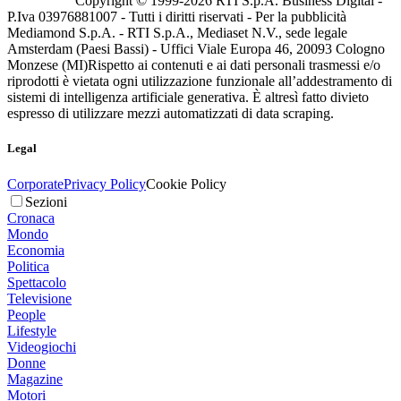
Copyright © 1999-
2026
RTI S.p.A. Business Digital -
P.Iva 03976881007 - Tutti i diritti riservati - Per la pubblicità
Mediamond S.p.A. - RTI S.p.A., Mediaset N.V., sede legale
Amsterdam (Paesi Bassi) - Uffici Viale Europa 46, 20093 Cologno
Monzese (MI)
Rispetto ai contenuti e ai dati personali trasmessi e/o
riprodotti è vietata ogni utilizzazione funzionale all’addestramento di
sistemi di intelligenza artificiale generativa. È altresì fatto divieto
espresso di utilizzare mezzi automatizzati di data scraping.
Legal
Corporate
Privacy Policy
Cookie Policy
Sezioni
Cronaca
Mondo
Economia
Politica
Spettacolo
Televisione
People
Lifestyle
Videogiochi
Donne
Magazine
Motori