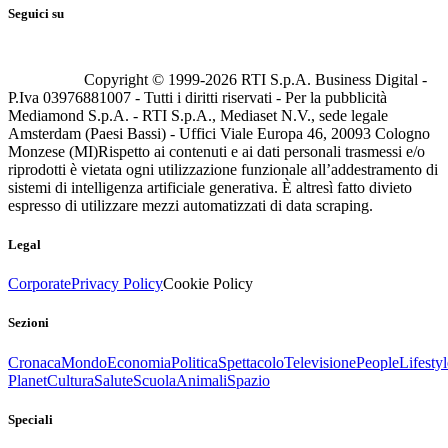
Seguici su
Copyright © 1999-
2026
RTI S.p.A. Business Digital -
P.Iva 03976881007 - Tutti i diritti riservati - Per la pubblicità
Mediamond S.p.A. - RTI S.p.A., Mediaset N.V., sede legale
Amsterdam (Paesi Bassi) - Uffici Viale Europa 46, 20093 Cologno
Monzese (MI)
Rispetto ai contenuti e ai dati personali trasmessi e/o
riprodotti è vietata ogni utilizzazione funzionale all’addestramento di
sistemi di intelligenza artificiale generativa. È altresì fatto divieto
espresso di utilizzare mezzi automatizzati di data scraping.
Legal
Corporate
Privacy Policy
Cookie Policy
Sezioni
Cronaca
Mondo
Economia
Politica
Spettacolo
Televisione
People
Lifestyl
Planet
Cultura
Salute
Scuola
Animali
Spazio
Speciali