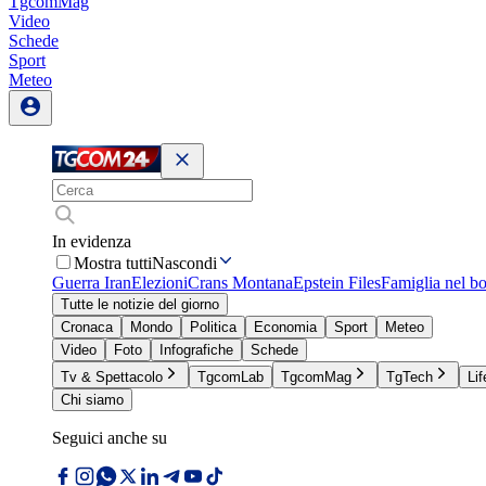
TgcomMag
Video
Schede
Sport
Meteo
In evidenza
Mostra tutti
Nascondi
Guerra Iran
Elezioni
Crans Montana
Epstein Files
Famiglia nel b
Tutte le notizie del giorno
Cronaca
Mondo
Politica
Economia
Sport
Meteo
Video
Foto
Infografiche
Schede
Tv & Spettacolo
TgcomLab
TgcomMag
TgTech
Lif
Chi siamo
Seguici anche su