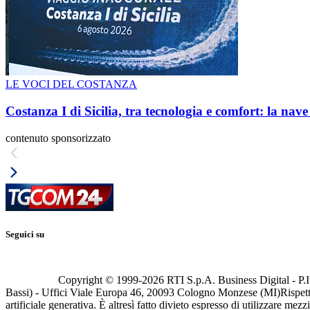
LE VOCI DEL COSTANZA
Costanza I di Sicilia, tra tecnologia e comfort: la nav
contenuto sponsorizzato
Seguici su
Copyright © 1999-
2026
RTI S.p.A. Business Digital - P.I
Bassi) - Uffici Viale Europa 46, 20093 Cologno Monzese (MI)
Rispett
artificiale generativa. È altresì fatto divieto espresso di utilizzare mez