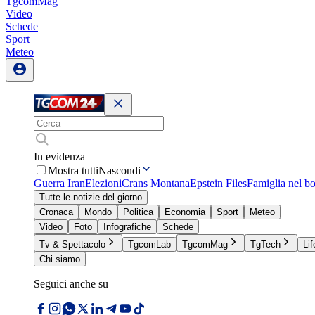
TgcomMag
Video
Schede
Sport
Meteo
In evidenza
Mostra tutti
Nascondi
Guerra Iran
Elezioni
Crans Montana
Epstein Files
Famiglia nel b
Tutte le notizie del giorno
Cronaca
Mondo
Politica
Economia
Sport
Meteo
Video
Foto
Infografiche
Schede
Tv & Spettacolo
TgcomLab
TgcomMag
TgTech
Lif
Chi siamo
Seguici anche su