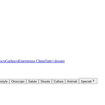
osco
Garlasco
Emergenza Clima
Tutti i dossier
estyle
Oroscopo
Salute
Skuola
Cultura
Animali
Speciali