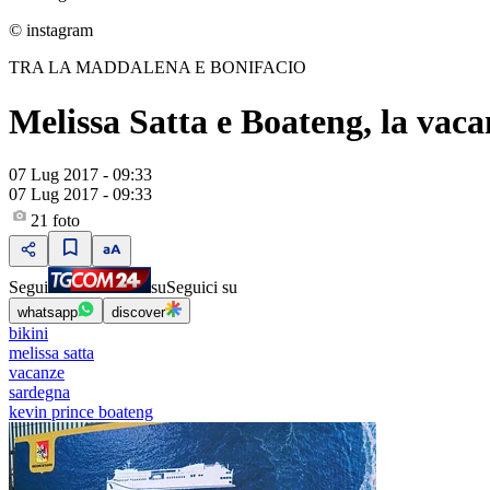
© instagram
TRA LA MADDALENA E BONIFACIO
Melissa Satta e Boateng, la vaca
07 Lug 2017 - 09:33
07 Lug 2017 - 09:33
21
foto
Segui
su
Seguici su
whatsapp
discover
bikini
melissa satta
vacanze
sardegna
kevin prince boateng