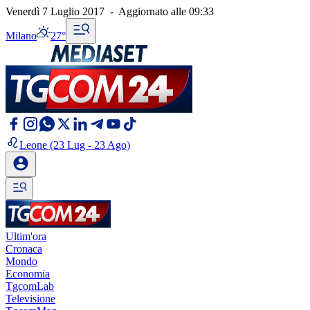
Venerdì 7 Luglio 2017
-
Aggiornato alle
09:33
Milano
27°
Leone
(23 Lug - 23 Ago)
Ultim'ora
Cronaca
Mondo
Economia
TgcomLab
Televisione