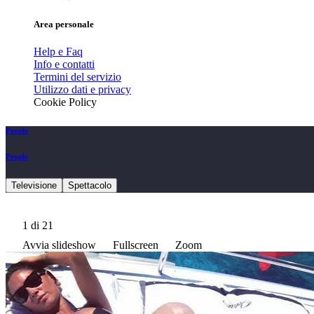
Area personale
Help e Faq
Info e contatti
Termini del servizio
Utilizzo dati e privacy
Cookie Policy
People
People
Televisione
Spettacolo
1
di 21
Avvia slideshow
Fullscreen
Zoom