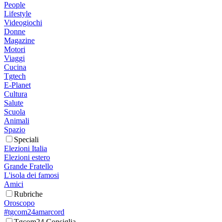
People
Lifestyle
Videogiochi
Donne
Magazine
Motori
Viaggi
Cucina
Tgtech
E-Planet
Cultura
Salute
Scuola
Animali
Spazio
Speciali
Elezioni Italia
Elezioni estero
Grande Fratello
L'isola dei famosi
Amici
Rubriche
Oroscopo
#tgcom24amarcord
Tgcom24 Consiglia