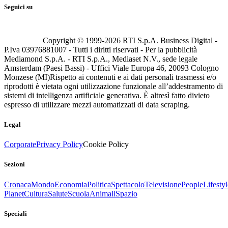
Seguici su
Copyright © 1999-
2026
RTI S.p.A. Business Digital -
P.Iva 03976881007 - Tutti i diritti riservati - Per la pubblicità
Mediamond S.p.A. - RTI S.p.A., Mediaset N.V., sede legale
Amsterdam (Paesi Bassi) - Uffici Viale Europa 46, 20093 Cologno
Monzese (MI)
Rispetto ai contenuti e ai dati personali trasmessi e/o
riprodotti è vietata ogni utilizzazione funzionale all’addestramento di
sistemi di intelligenza artificiale generativa. È altresì fatto divieto
espresso di utilizzare mezzi automatizzati di data scraping.
Legal
Corporate
Privacy Policy
Cookie Policy
Sezioni
Cronaca
Mondo
Economia
Politica
Spettacolo
Televisione
People
Lifestyl
Planet
Cultura
Salute
Scuola
Animali
Spazio
Speciali