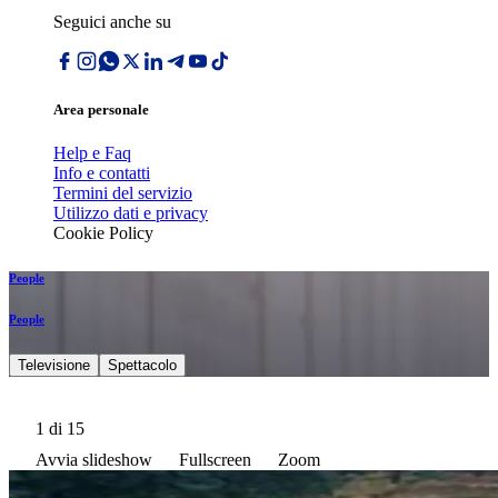
Seguici anche su
Area personale
Help e Faq
Info e contatti
Termini del servizio
Utilizzo dati e privacy
Cookie Policy
People
People
Televisione
Spettacolo
1
di 15
Avvia slideshow
Fullscreen
Zoom