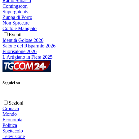
Radio Subasio
Comingsoon
Superguidatv
Zuppa di Porro
Non Sprecare
Cotto e Mangiato
Eventi
Identità Golose 2026
Salone del Risparmio 2026
Fuorisalone 2026
L'Artigiano in Fiera 2025
Seguici su
Sezioni
Cronaca
Mondo
Economia
Politica
Spettacolo
Televisione