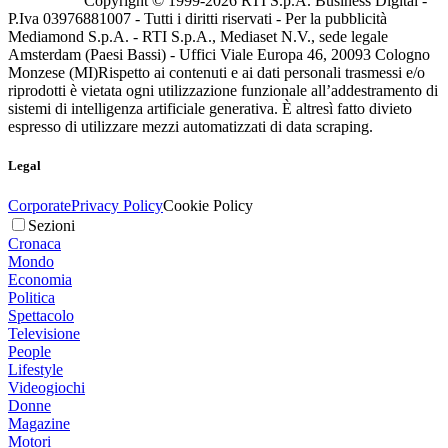
Copyright © 1999-
2026
RTI S.p.A. Business Digital -
P.Iva 03976881007 - Tutti i diritti riservati - Per la pubblicità
Mediamond S.p.A. - RTI S.p.A., Mediaset N.V., sede legale
Amsterdam (Paesi Bassi) - Uffici Viale Europa 46, 20093 Cologno
Monzese (MI)
Rispetto ai contenuti e ai dati personali trasmessi e/o
riprodotti è vietata ogni utilizzazione funzionale all’addestramento di
sistemi di intelligenza artificiale generativa. È altresì fatto divieto
espresso di utilizzare mezzi automatizzati di data scraping.
Legal
Corporate
Privacy Policy
Cookie Policy
Sezioni
Cronaca
Mondo
Economia
Politica
Spettacolo
Televisione
People
Lifestyle
Videogiochi
Donne
Magazine
Motori