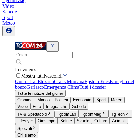
TgcomMag
Video
Schede
Sport
Meteo
In evidenza
Mostra tutti
Nascondi
Guerra Iran
Elezioni
Crans Montana
Epstein Files
Famiglia nel
bosco
Garlasco
Emergenza Clima
Tutti i dossier
Tutte le notizie del giorno
Cronaca
Mondo
Politica
Economia
Sport
Meteo
Video
Foto
Infografiche
Schede
Tv & Spettacolo
TgcomLab
TgcomMag
TgTech
Lifestyle
Oroscopo
Salute
Skuola
Cultura
Animali
Speciali
Chi siamo