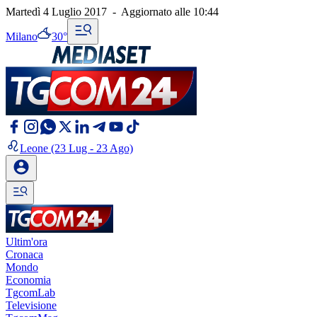
Martedì 4 Luglio 2017
-
Aggiornato alle
10:44
Milano
30°
Leone
(23 Lug - 23 Ago)
Ultim'ora
Cronaca
Mondo
Economia
TgcomLab
Televisione