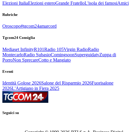
Elezioni Italia
Elezioni estero
Grande Fratello
L'isola dei famosi
Amici
Rubriche
Oroscopo
#tgcom24amarcord
Tgcom24 Consiglia
Mediaset Infinity
R101
Radio 105
Virgin Radio
Radio
Montecarlo
Radio Subasio
Comingsoon
Superguidatv
Zuppa di
Porro
Non Sprecare
Cotto e Mangiato
Eventi
Identità Golose 2026
Salone del Risparmio 2026
Fuorisalone
2026
L'Artigiano in Fiera 2025
Seguici su