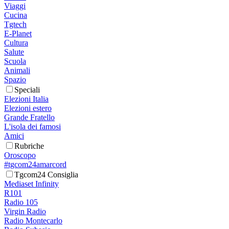
Viaggi
Cucina
Tgtech
E-Planet
Cultura
Salute
Scuola
Animali
Spazio
Speciali
Elezioni Italia
Elezioni estero
Grande Fratello
L'isola dei famosi
Amici
Rubriche
Oroscopo
#tgcom24amarcord
Tgcom24 Consiglia
Mediaset Infinity
R101
Radio 105
Virgin Radio
Radio Montecarlo