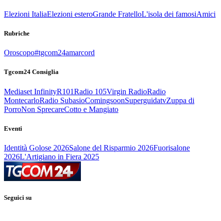
Elezioni Italia
Elezioni estero
Grande Fratello
L'isola dei famosi
Amici
Rubriche
Oroscopo
#tgcom24amarcord
Tgcom24 Consiglia
Mediaset Infinity
R101
Radio 105
Virgin Radio
Radio
Montecarlo
Radio Subasio
Comingsoon
Superguidatv
Zuppa di
Porro
Non Sprecare
Cotto e Mangiato
Eventi
Identità Golose 2026
Salone del Risparmio 2026
Fuorisalone
2026
L'Artigiano in Fiera 2025
Seguici su