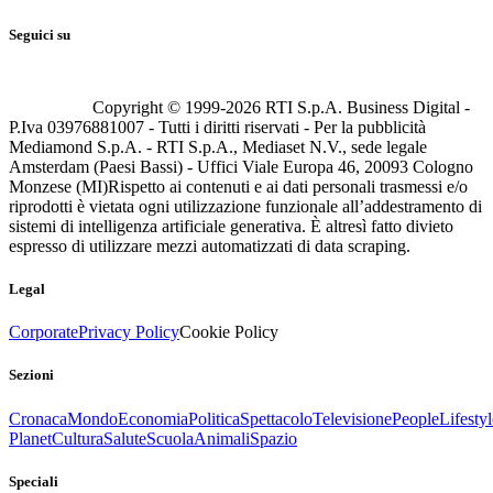
Seguici su
Copyright © 1999-
2026
RTI S.p.A. Business Digital -
P.Iva 03976881007 - Tutti i diritti riservati - Per la pubblicità
Mediamond S.p.A. - RTI S.p.A., Mediaset N.V., sede legale
Amsterdam (Paesi Bassi) - Uffici Viale Europa 46, 20093 Cologno
Monzese (MI)
Rispetto ai contenuti e ai dati personali trasmessi e/o
riprodotti è vietata ogni utilizzazione funzionale all’addestramento di
sistemi di intelligenza artificiale generativa. È altresì fatto divieto
espresso di utilizzare mezzi automatizzati di data scraping.
Legal
Corporate
Privacy Policy
Cookie Policy
Sezioni
Cronaca
Mondo
Economia
Politica
Spettacolo
Televisione
People
Lifestyl
Planet
Cultura
Salute
Scuola
Animali
Spazio
Speciali