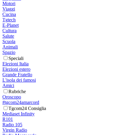
Motori
Viaggi
Cucina
Tgtech
E-Planet
Cultura
Salute
Scuola
Animali
Spazio
Speciali
Elezioni Italia
Elezioni estero
Grande Fratello
L'isola dei famosi
Amici
Rubriche
Oroscopo
#tgcom24amarcord
Tgcom24 Consiglia
Mediaset Infinity
R101
Radio 105
Virgin Radio