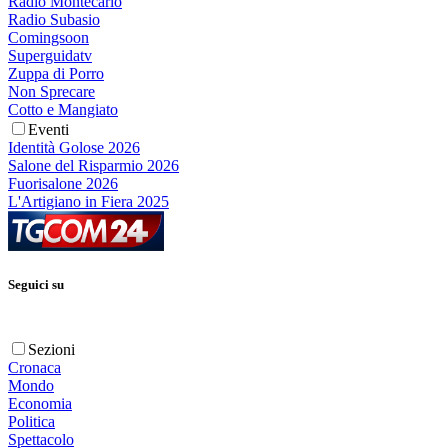
Radio Montecarlo
Radio Subasio
Comingsoon
Superguidatv
Zuppa di Porro
Non Sprecare
Cotto e Mangiato
Eventi
Identità Golose 2026
Salone del Risparmio 2026
Fuorisalone 2026
L'Artigiano in Fiera 2025
Seguici su
Sezioni
Cronaca
Mondo
Economia
Politica
Spettacolo