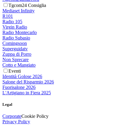
Tgcom24 Consiglia
Mediaset Infinity
R101
Radio 105
Virgin Radio
Radio Montecarlo
Radio Subasio
Comingsoon
Superguidatv
Zuppa di Porro
Non Sprecare
Cotto e Mangiato
Eventi
Identità Golose 2026
Salone del Risparmio 2026
Fuorisalone 2026
L'Artigiano in Fiera 2025
Legal
Corporate
Cookie Policy
Privacy Policy