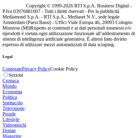
Copyright © 1999-
2026
RTI S.p.A. Business Digital -
P.Iva 03976881007 - Tutti i diritti riservati - Per la pubblicità
Mediamond S.p.A. - RTI S.p.A., Mediaset N.V., sede legale
Amsterdam (Paesi Bassi) - Uffici Viale Europa 46, 20093 Cologno
Monzese (MI)
Rispetto ai contenuti e ai dati personali trasmessi e/o
riprodotti è vietata ogni utilizzazione funzionale all’addestramento di
sistemi di intelligenza artificiale generativa. È altresì fatto divieto
espresso di utilizzare mezzi automatizzati di data scraping.
Legal
Corporate
Privacy Policy
Cookie Policy
Sezioni
Cronaca
Mondo
Economia
Politica
Spettacolo
Televisione
People
Lifestyle
Videogiochi
Donne
Magazine