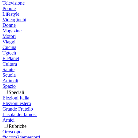
Televisione
People
Lifestyle
Videogiochi
Donne
Magazine
Motori
Viaggi
Cucina
Tgtech
E-Planet
Cultura
Salute
Scuola
Animali
Spazio
Speciali
Elezioni Italia
Elezioni estero
Grande Fratello
L'isola dei famosi
Amici
Rubriche
Oroscopo
#tgcom24amarcord