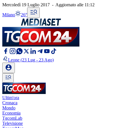
Mercoledì 19 Luglio 2017
-
Aggiornato alle
11:12
Milano
26°
Leone
(23 Lug - 23 Ago)
Ultim'ora
Cronaca
Mondo
Economia
TgcomLab
Televisione