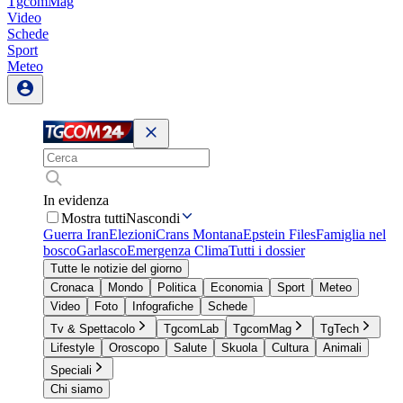
TgcomMag
Video
Schede
Sport
Meteo
In evidenza
Mostra tutti
Nascondi
Guerra Iran
Elezioni
Crans Montana
Epstein Files
Famiglia nel
bosco
Garlasco
Emergenza Clima
Tutti i dossier
Tutte le notizie del giorno
Cronaca
Mondo
Politica
Economia
Sport
Meteo
Video
Foto
Infografiche
Schede
Tv & Spettacolo
TgcomLab
TgcomMag
TgTech
Lifestyle
Oroscopo
Salute
Skuola
Cultura
Animali
Speciali
Chi siamo