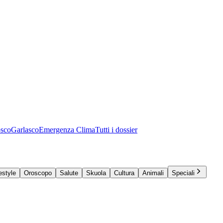
osco
Garlasco
Emergenza Clima
Tutti i dossier
estyle
Oroscopo
Salute
Skuola
Cultura
Animali
Speciali