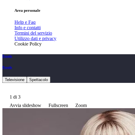
Area personale
Help e Faq
Info e contatti
Termini del servizio
Utilizzo dati e privacy
Cookie Policy
People
People
Televisione
Spettacolo
1
di 3
Avvia slideshow
Fullscreen
Zoom