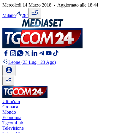
Mercoledì 14 Marzo 2018
-
Aggiornato alle
18:44
Milano
28°
Leone
(23 Lug - 23 Ago)
Ultim'ora
Cronaca
Mondo
Economia
TgcomLab
Televisione