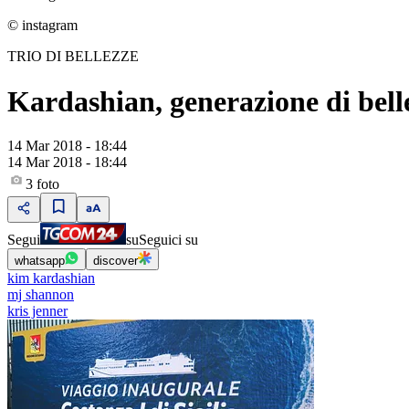
© instagram
TRIO DI BELLEZZE
Kardashian, generazione di bell
14 Mar 2018 - 18:44
14 Mar 2018 - 18:44
3
foto
Segui
su
Seguici su
whatsapp
discover
kim kardashian
mj shannon
kris jenner