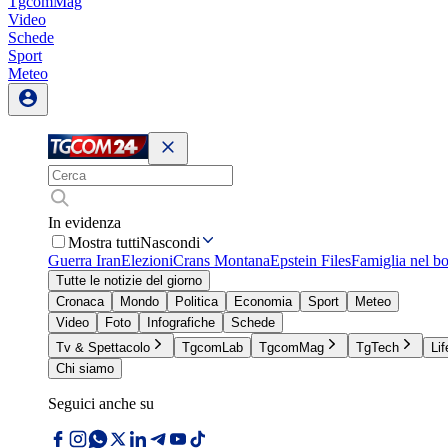
TgcomMag
Video
Schede
Sport
Meteo
In evidenza
Mostra tutti
Nascondi
Guerra Iran
Elezioni
Crans Montana
Epstein Files
Famiglia nel b
Tutte le notizie del giorno
Cronaca
Mondo
Politica
Economia
Sport
Meteo
Video
Foto
Infografiche
Schede
Tv & Spettacolo
TgcomLab
TgcomMag
TgTech
Lif
Chi siamo
Seguici anche su