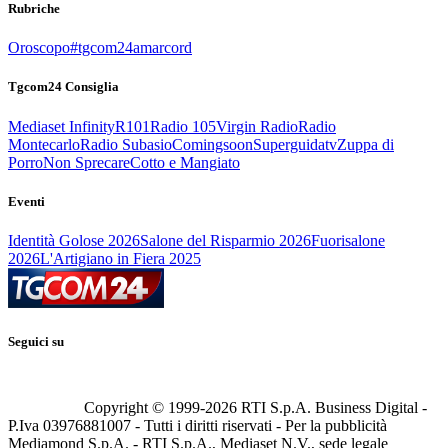
Rubriche
Oroscopo
#tgcom24amarcord
Tgcom24 Consiglia
Mediaset Infinity
R101
Radio 105
Virgin Radio
Radio
Montecarlo
Radio Subasio
Comingsoon
Superguidatv
Zuppa di
Porro
Non Sprecare
Cotto e Mangiato
Eventi
Identità Golose 2026
Salone del Risparmio 2026
Fuorisalone
2026
L'Artigiano in Fiera 2025
Seguici su
Copyright © 1999-
2026
RTI S.p.A. Business Digital -
P.Iva 03976881007 - Tutti i diritti riservati - Per la pubblicità
Mediamond S.p.A. - RTI S.p.A., Mediaset N.V., sede legale