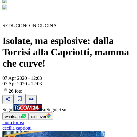
SEDUCONO IN CUCINA
Isolate, ma esplosive: dalla
Torrisi alla Capriotti, mamma
che curve!
07 Apr 2020 - 12:03
07 Apr 2020 - 12:03
26
foto
Segui
su
Seguici su
whatsapp
discover
laura torrisi
cecilia capriotti