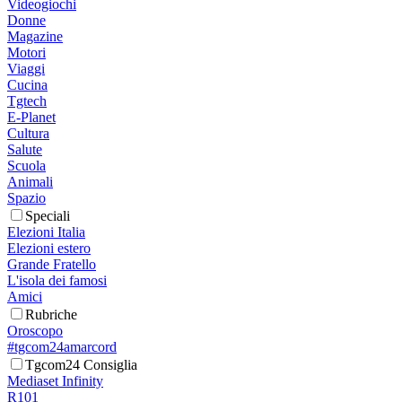
Videogiochi
Donne
Magazine
Motori
Viaggi
Cucina
Tgtech
E-Planet
Cultura
Salute
Scuola
Animali
Spazio
Speciali
Elezioni Italia
Elezioni estero
Grande Fratello
L'isola dei famosi
Amici
Rubriche
Oroscopo
#tgcom24amarcord
Tgcom24 Consiglia
Mediaset Infinity
R101