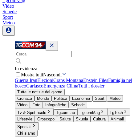
TgcomMag
Video
Schede
Sport
Meteo
In evidenza
Mostra tutti
Nascondi
Guerra Iran
Elezioni
Crans Montana
Epstein Files
Famiglia nel
bosco
Garlasco
Emergenza Clima
Tutti i dossier
Tutte le notizie del giorno
Cronaca
Mondo
Politica
Economia
Sport
Meteo
Video
Foto
Infografiche
Schede
Tv & Spettacolo
TgcomLab
TgcomMag
TgTech
Lifestyle
Oroscopo
Salute
Skuola
Cultura
Animali
Speciali
Chi siamo