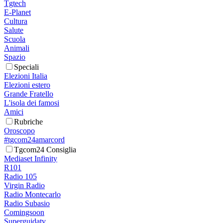
Tgtech
E-Planet
Cultura
Salute
Scuola
Animali
Spazio
Speciali
Elezioni Italia
Elezioni estero
Grande Fratello
L'isola dei famosi
Amici
Rubriche
Oroscopo
#tgcom24amarcord
Tgcom24 Consiglia
Mediaset Infinity
R101
Radio 105
Virgin Radio
Radio Montecarlo
Radio Subasio
Comingsoon
Superguidatv