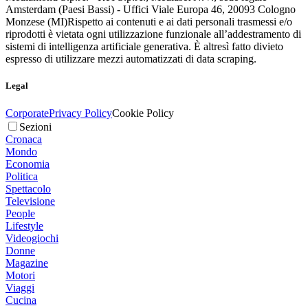
Amsterdam (Paesi Bassi) - Uffici Viale Europa 46, 20093 Cologno
Monzese (MI)
Rispetto ai contenuti e ai dati personali trasmessi e/o
riprodotti è vietata ogni utilizzazione funzionale all’addestramento di
sistemi di intelligenza artificiale generativa. È altresì fatto divieto
espresso di utilizzare mezzi automatizzati di data scraping.
Legal
Corporate
Privacy Policy
Cookie Policy
Sezioni
Cronaca
Mondo
Economia
Politica
Spettacolo
Televisione
People
Lifestyle
Videogiochi
Donne
Magazine
Motori
Viaggi
Cucina