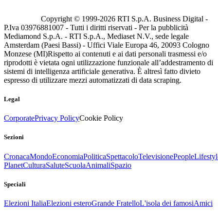
Copyright © 1999-
2026
RTI S.p.A. Business Digital -
P.Iva 03976881007 - Tutti i diritti riservati - Per la pubblicità
Mediamond S.p.A. - RTI S.p.A., Mediaset N.V., sede legale
Amsterdam (Paesi Bassi) - Uffici Viale Europa 46, 20093 Cologno
Monzese (MI)
Rispetto ai contenuti e ai dati personali trasmessi e/o
riprodotti è vietata ogni utilizzazione funzionale all’addestramento di
sistemi di intelligenza artificiale generativa. È altresì fatto divieto
espresso di utilizzare mezzi automatizzati di data scraping.
Legal
Corporate
Privacy Policy
Cookie Policy
Sezioni
Cronaca
Mondo
Economia
Politica
Spettacolo
Televisione
People
Lifestyl
Planet
Cultura
Salute
Scuola
Animali
Spazio
Speciali
Elezioni Italia
Elezioni estero
Grande Fratello
L'isola dei famosi
Amici