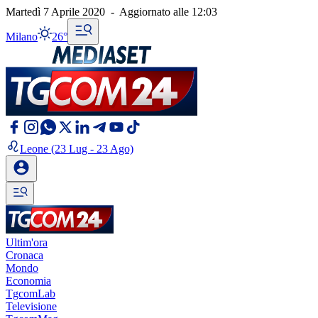
Martedì 7 Aprile 2020
-
Aggiornato alle
12:03
Milano
26°
Leone
(23 Lug - 23 Ago)
Ultim'ora
Cronaca
Mondo
Economia
TgcomLab
Televisione