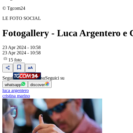
© Tgcom24
LE FOTO SOCIAL
Fotogallery - Luca Argentero e C
23 Apr 2024 - 10:58
23 Apr 2024 - 10:58
15
foto
Segui
su
Seguici su
whatsapp
discover
luca argentero
cristina marino