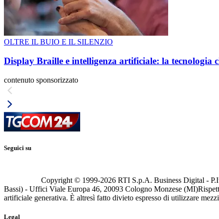
OLTRE IL BUIO E IL SILENZIO
Display Braille e intelligenza artificiale: la tecnologi
contenuto sponsorizzato
Seguici su
Copyright © 1999-
2026
RTI S.p.A. Business Digital - P.I
Bassi) - Uffici Viale Europa 46, 20093 Cologno Monzese (MI)
Rispett
artificiale generativa. È altresì fatto divieto espresso di utilizzare mez
Legal