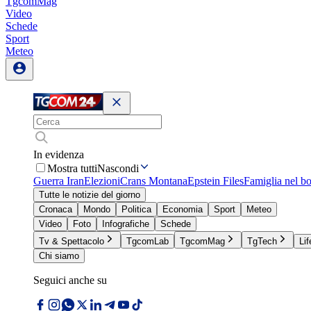
TgcomMag
Video
Schede
Sport
Meteo
In evidenza
Mostra tutti
Nascondi
Guerra Iran
Elezioni
Crans Montana
Epstein Files
Famiglia nel b
Tutte le notizie del giorno
Cronaca
Mondo
Politica
Economia
Sport
Meteo
Video
Foto
Infografiche
Schede
Tv & Spettacolo
TgcomLab
TgcomMag
TgTech
Lif
Chi siamo
Seguici anche su