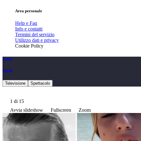
Area personale
Help e Faq
Info e contatti
Termini del servizio
Utilizzo dati e privacy
Cookie Policy
People
People
Televisione
Spettacolo
1
di 15
Avvia slideshow
Fullscreen
Zoom