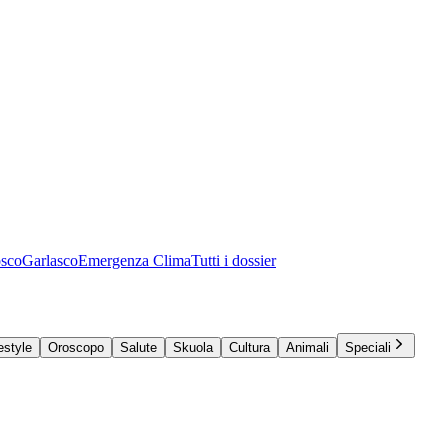
osco
Garlasco
Emergenza Clima
Tutti i dossier
estyle
Oroscopo
Salute
Skuola
Cultura
Animali
Speciali