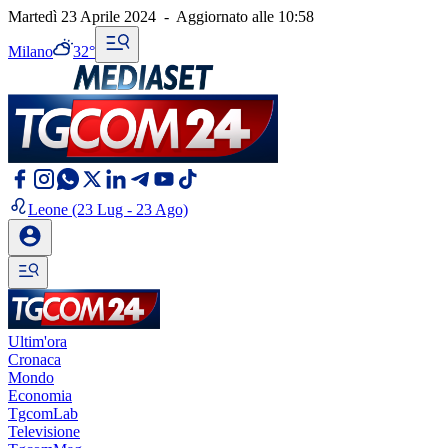
Martedì 23 Aprile 2024
-
Aggiornato alle
10:58
Milano
32°
Leone
(23 Lug - 23 Ago)
Ultim'ora
Cronaca
Mondo
Economia
TgcomLab
Televisione