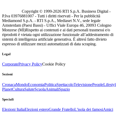
Copyright © 1999-
2026
RTI S.p.A. Business Digital -
P.Iva 03976881007 - Tutti i diritti riservati - Per la pubblicità
Mediamond S.p.A. - RTI S.p.A., Mediaset N.V., sede legale
Amsterdam (Paesi Bassi) - Uffici Viale Europa 46, 20093 Cologno
Monzese (MI)
Rispetto ai contenuti e ai dati personali trasmessi e/o
riprodotti è vietata ogni utilizzazione funzionale all’addestramento di
sistemi di intelligenza artificiale generativa. È altresì fatto divieto
espresso di utilizzare mezzi automatizzati di data scraping.
Legal
Corporate
Privacy Policy
Cookie Policy
Sezioni
Cronaca
Mondo
Economia
Politica
Spettacolo
Televisione
People
Lifestyl
Planet
Cultura
Salute
Scuola
Animali
Spazio
Speciali
Elezioni Italia
Elezioni estero
Grande Fratello
L'isola dei famosi
Amici