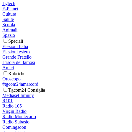
Tgtech
E-Planet
Cultura
Salute
Scuola
Animali
Spazio
Speciali
Elezioni Italia
Elezioni estero
Grande Fratello
L'isola dei famosi
Amici
Rubriche
Oroscopo
#tgcom24amarcord
Tgcom24 Consiglia
Mediaset Infinity
R101
Radio 105
Virgin Radio
Radio Montecarlo
Radio Subasio
Comingsoon