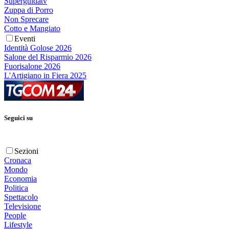
Superguidatv
Zuppa di Porro
Non Sprecare
Cotto e Mangiato
Eventi
Identità Golose 2026
Salone del Risparmio 2026
Fuorisalone 2026
L'Artigiano in Fiera 2025
Seguici su
Sezioni
Cronaca
Mondo
Economia
Politica
Spettacolo
Televisione
People
Lifestyle