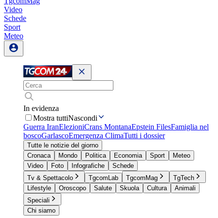
TgcomMag
Video
Schede
Sport
Meteo
In evidenza
Mostra tutti
Nascondi
Guerra Iran
Elezioni
Crans Montana
Epstein Files
Famiglia nel
bosco
Garlasco
Emergenza Clima
Tutti i dossier
Tutte le notizie del giorno
Cronaca
Mondo
Politica
Economia
Sport
Meteo
Video
Foto
Infografiche
Schede
Tv & Spettacolo
TgcomLab
TgcomMag
TgTech
Lifestyle
Oroscopo
Salute
Skuola
Cultura
Animali
Speciali
Chi siamo