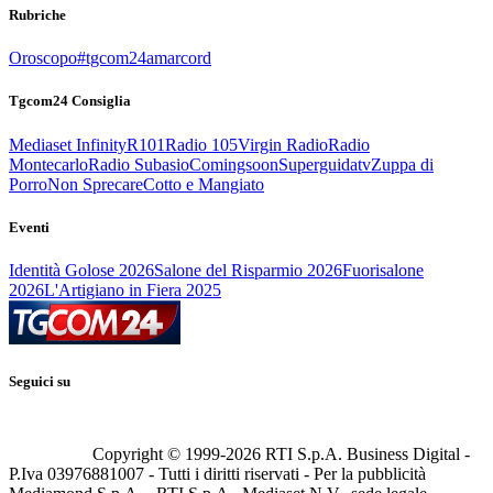
Rubriche
Oroscopo
#tgcom24amarcord
Tgcom24 Consiglia
Mediaset Infinity
R101
Radio 105
Virgin Radio
Radio
Montecarlo
Radio Subasio
Comingsoon
Superguidatv
Zuppa di
Porro
Non Sprecare
Cotto e Mangiato
Eventi
Identità Golose 2026
Salone del Risparmio 2026
Fuorisalone
2026
L'Artigiano in Fiera 2025
Seguici su
Copyright © 1999-
2026
RTI S.p.A. Business Digital -
P.Iva 03976881007 - Tutti i diritti riservati - Per la pubblicità