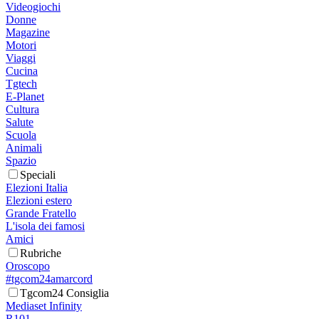
Videogiochi
Donne
Magazine
Motori
Viaggi
Cucina
Tgtech
E-Planet
Cultura
Salute
Scuola
Animali
Spazio
Speciali
Elezioni Italia
Elezioni estero
Grande Fratello
L'isola dei famosi
Amici
Rubriche
Oroscopo
#tgcom24amarcord
Tgcom24 Consiglia
Mediaset Infinity
R101