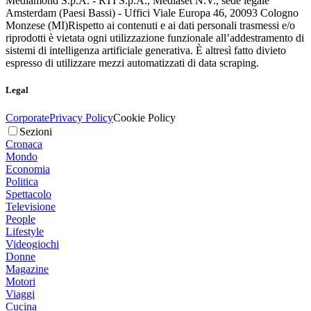
Mediamond S.p.A. - RTI S.p.A., Mediaset N.V., sede legale
Amsterdam (Paesi Bassi) - Uffici Viale Europa 46, 20093 Cologno
Monzese (MI)
Rispetto ai contenuti e ai dati personali trasmessi e/o
riprodotti è vietata ogni utilizzazione funzionale all’addestramento di
sistemi di intelligenza artificiale generativa. È altresì fatto divieto
espresso di utilizzare mezzi automatizzati di data scraping.
Legal
Corporate
Privacy Policy
Cookie Policy
Sezioni
Cronaca
Mondo
Economia
Politica
Spettacolo
Televisione
People
Lifestyle
Videogiochi
Donne
Magazine
Motori
Viaggi
Cucina