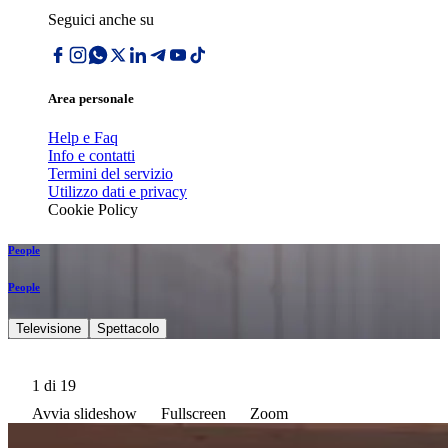
Seguici anche su
Area personale
Help e Faq
Info e contatti
Termini del servizio
Utilizzo dati e privacy
Cookie Policy
People
People
Televisione
Spettacolo
1
di 19
Avvia slideshow
Fullscreen
Zoom