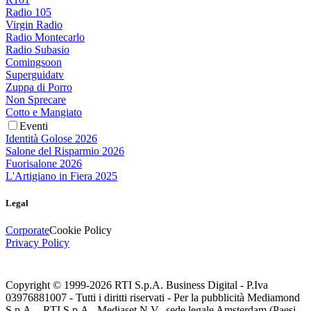
Radio 105
Virgin Radio
Radio Montecarlo
Radio Subasio
Comingsoon
Superguidatv
Zuppa di Porro
Non Sprecare
Cotto e Mangiato
Eventi
Identità Golose 2026
Salone del Risparmio 2026
Fuorisalone 2026
L'Artigiano in Fiera 2025
Legal
Corporate
Cookie Policy
Privacy Policy
Copyright © 1999-
2026
RTI S.p.A. Business Digital - P.Iva
03976881007 - Tutti i diritti riservati - Per la pubblicità Mediamond
S.p.A. - RTI S.p.A., Mediaset N.V., sede legale Amsterdam (Paesi