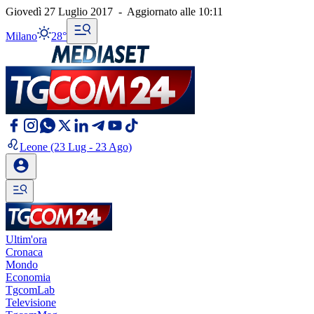
Giovedì 27 Luglio 2017
-
Aggiornato alle
10:11
Milano
28°
Leone
(23 Lug - 23 Ago)
Ultim'ora
Cronaca
Mondo
Economia
TgcomLab
Televisione