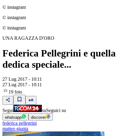
© instagram
© instagram
© instagram
UNA RAGAZZA D'ORO
Federica Pellegrini e quella
dedica speciale...
27 Lug 2017 - 10:11
27 Lug 2017 - 10:11
19
foto
Segui
su
Seguici su
whatsapp
discover
federica pellegrini
matteo giunta