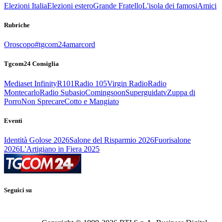
Elezioni Italia
Elezioni estero
Grande Fratello
L'isola dei famosi
Amici
Rubriche
Oroscopo
#tgcom24amarcord
Tgcom24 Consiglia
Mediaset Infinity
R101
Radio 105
Virgin Radio
Radio
Montecarlo
Radio Subasio
Comingsoon
Superguidatv
Zuppa di
Porro
Non Sprecare
Cotto e Mangiato
Eventi
Identità Golose 2026
Salone del Risparmio 2026
Fuorisalone
2026
L'Artigiano in Fiera 2025
Seguici su