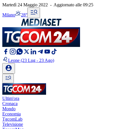
Martedì 24 Maggio 2022
-
Aggiornato alle
09:25
Milano
28°
Leone
(23 Lug - 23 Ago)
Ultim'ora
Cronaca
Mondo
Economia
TgcomLab
Televisione