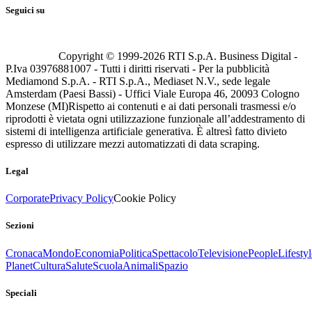
Seguici su
Copyright © 1999-
2026
RTI S.p.A. Business Digital -
P.Iva 03976881007 - Tutti i diritti riservati - Per la pubblicità
Mediamond S.p.A. - RTI S.p.A., Mediaset N.V., sede legale
Amsterdam (Paesi Bassi) - Uffici Viale Europa 46, 20093 Cologno
Monzese (MI)
Rispetto ai contenuti e ai dati personali trasmessi e/o
riprodotti è vietata ogni utilizzazione funzionale all’addestramento di
sistemi di intelligenza artificiale generativa. È altresì fatto divieto
espresso di utilizzare mezzi automatizzati di data scraping.
Legal
Corporate
Privacy Policy
Cookie Policy
Sezioni
Cronaca
Mondo
Economia
Politica
Spettacolo
Televisione
People
Lifestyl
Planet
Cultura
Salute
Scuola
Animali
Spazio
Speciali