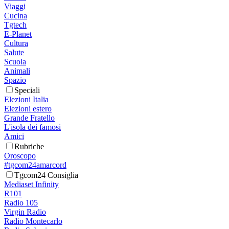
Viaggi
Cucina
Tgtech
E-Planet
Cultura
Salute
Scuola
Animali
Spazio
Speciali
Elezioni Italia
Elezioni estero
Grande Fratello
L'isola dei famosi
Amici
Rubriche
Oroscopo
#tgcom24amarcord
Tgcom24 Consiglia
Mediaset Infinity
R101
Radio 105
Virgin Radio
Radio Montecarlo