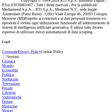
Copyright © 1999-
2026
RTI S.p.A. Business Digital -
P.Iva 03976881007 - Tutti i diritti riservati - Per la pubblicità
Mediamond S.p.A. - RTI S.p.A., Mediaset N.V., sede legale
Amsterdam (Paesi Bassi) - Uffici Viale Europa 46, 20093 Cologno
Monzese (MI)
Rispetto ai contenuti e ai dati personali trasmessi e/o
riprodotti è vietata ogni utilizzazione funzionale all’addestramento di
sistemi di intelligenza artificiale generativa. È altresì fatto divieto
espresso di utilizzare mezzi automatizzati di data scraping.
Legal
Corporate
Privacy Policy
Cookie Policy
Sezioni
Cronaca
Mondo
Economia
Politica
Spettacolo
Televisione
People
Lifestyle
Videogiochi
Donne
Magazine
Motori