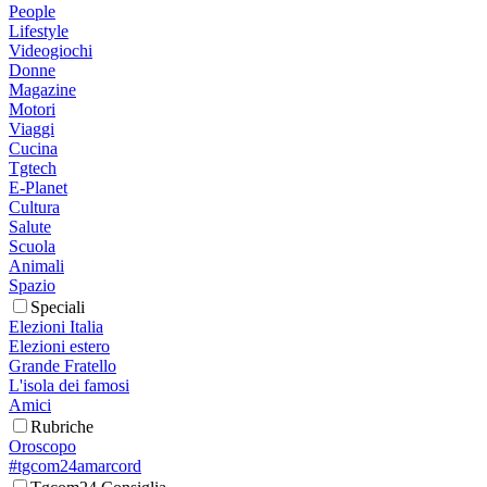
People
Lifestyle
Videogiochi
Donne
Magazine
Motori
Viaggi
Cucina
Tgtech
E-Planet
Cultura
Salute
Scuola
Animali
Spazio
Speciali
Elezioni Italia
Elezioni estero
Grande Fratello
L'isola dei famosi
Amici
Rubriche
Oroscopo
#tgcom24amarcord