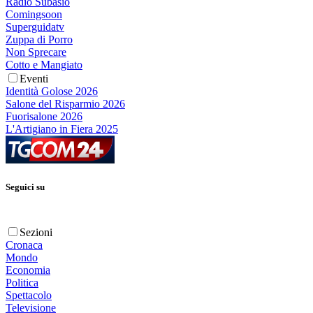
Radio Subasio
Comingsoon
Superguidatv
Zuppa di Porro
Non Sprecare
Cotto e Mangiato
Eventi
Identità Golose 2026
Salone del Risparmio 2026
Fuorisalone 2026
L'Artigiano in Fiera 2025
Seguici su
Sezioni
Cronaca
Mondo
Economia
Politica
Spettacolo
Televisione