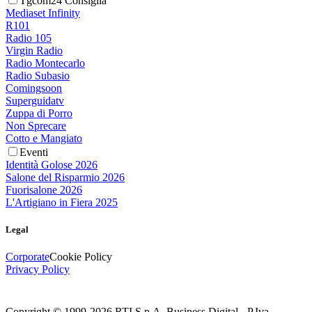
Tgcom24 Consiglia
Mediaset Infinity
R101
Radio 105
Virgin Radio
Radio Montecarlo
Radio Subasio
Comingsoon
Superguidatv
Zuppa di Porro
Non Sprecare
Cotto e Mangiato
Eventi
Identità Golose 2026
Salone del Risparmio 2026
Fuorisalone 2026
L'Artigiano in Fiera 2025
Legal
Corporate
Cookie Policy
Privacy Policy
Copyright © 1999-
2026
RTI S.p.A. Business Digital - P.Iva