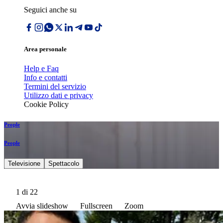
Seguici anche su
Area personale
Help e Faq
Info e contatti
Termini del servizio
Utilizzo dati e privacy
Cookie Policy
People
People
Televisione
Spettacolo
1
di 22
Avvia slideshow
Fullscreen
Zoom