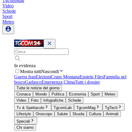
TgcomMag
Video
Schede
Sport
Meteo
In evidenza
Mostra tutti
Nascondi
Guerra Iran
Elezioni
Crans Montana
Epstein Files
Famiglia nel
bosco
Garlasco
Emergenza Clima
Tutti i dossier
Tutte le notizie del giorno
Cronaca
Mondo
Politica
Economia
Sport
Meteo
Video
Foto
Infografiche
Schede
Tv & Spettacolo
TgcomLab
TgcomMag
TgTech
Lifestyle
Oroscopo
Salute
Skuola
Cultura
Animali
Speciali
Chi siamo