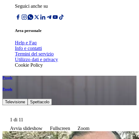
Seguici anche su
Area personale
Help e Faq
Info e contatti
Termini del servizio
Utilizzo dati e privacy
Cookie Policy
People
People
Televisione
Spettacolo
1
di 11
Avvia slideshow
Fullscreen
Zoom