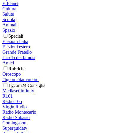
E-Planet
Cultura
Salute
Scuola
Animali
Spazio
Speciali
Elezioni Italia
Elezioni estero
Grande Fratello
L'isola dei famosi
Amici
Rubriche
Oroscopo
#tgcom24amarcord
Tgcom24 Consiglia
Mediaset Infinity
R101
Radio 105
Virgin Radio
Radio Montecarlo
Radio Subasio
Comingsoon
Superguidatv