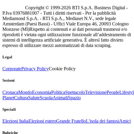
Copyright © 1999-
2026
RTI S.p.A. Business Digital -
P.Iva 03976881007 - Tutti i diritti riservati - Per la pubblicità
Mediamond S.p.A. - RTI S.p.A., Mediaset N.V., sede legale
Amsterdam (Paesi Bassi) - Uffici Viale Europa 46, 20093 Cologno
Monzese (MI)
Rispetto ai contenuti e ai dati personali trasmessi e/o
riprodotti è vietata ogni utilizzazione funzionale all’addestramento di
sistemi di intelligenza artificiale generativa. È altresì fatto divieto
espresso di utilizzare mezzi automatizzati di data scraping.
Legal
Corporate
Privacy Policy
Cookie Policy
Sezioni
Cronaca
Mondo
Economia
Politica
Spettacolo
Televisione
People
Lifestyl
Planet
Cultura
Salute
Scuola
Animali
Spazio
Speciali
Elezioni Italia
Elezioni estero
Grande Fratello
L'isola dei famosi
Amici
Rubriche