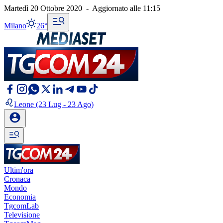
Martedì 20 Ottobre 2020
-
Aggiornato alle
11:15
Milano
26°
Leone
(23 Lug - 23 Ago)
Ultim'ora
Cronaca
Mondo
Economia
TgcomLab
Televisione