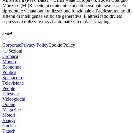
Amsterdam (Paesi Bassi) - Uffici Viale Europa 46, 20093 Cologno
Monzese (MI)
Rispetto ai contenuti e ai dati personali trasmessi e/o
riprodotti è vietata ogni utilizzazione funzionale all’addestramento di
sistemi di intelligenza artificiale generativa. È altresì fatto divieto
espresso di utilizzare mezzi automatizzati di data scraping.
Legal
Corporate
Privacy Policy
Cookie Policy
Sezioni
Cronaca
Mondo
Economia
Politica
Spettacolo
Televisione
People
Lifestyle
Videogiochi
Donne
Magazine
Motori
Viaggi
Cucina
Tgtech