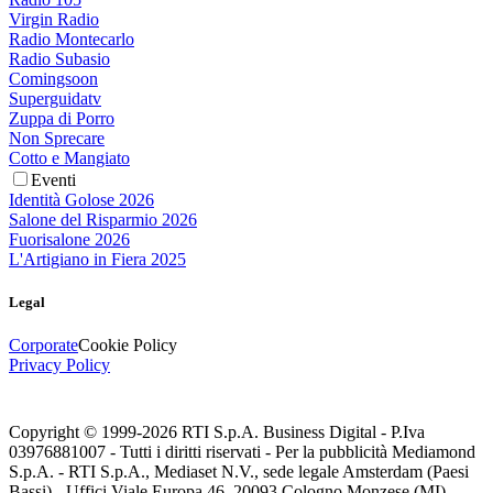
Virgin Radio
Radio Montecarlo
Radio Subasio
Comingsoon
Superguidatv
Zuppa di Porro
Non Sprecare
Cotto e Mangiato
Eventi
Identità Golose 2026
Salone del Risparmio 2026
Fuorisalone 2026
L'Artigiano in Fiera 2025
Legal
Corporate
Cookie Policy
Privacy Policy
Copyright © 1999-
2026
RTI S.p.A. Business Digital - P.Iva
03976881007 - Tutti i diritti riservati - Per la pubblicità Mediamond
S.p.A. - RTI S.p.A., Mediaset N.V., sede legale Amsterdam (Paesi
Bassi) - Uffici Viale Europa 46, 20093 Cologno Monzese (MI)