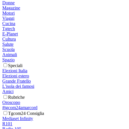
Donne
Magazine
Motori
Viaggi
Cucina
Tgtech
E-Planet
Cultura
Salute
Scuola
Animali
Spazio
Speciali
Elezioni Italia
Elezioni estero
Grande Fratello
L'isola dei famosi
Amici
Rubriche
Oroscopo
#tgcom24amarcord
Tgcom24 Consiglia
Mediaset Infinity
R101
Radio 105