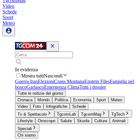
TgcomMag
Video
Schede
Sport
Meteo
In evidenza
Mostra tutti
Nascondi
Guerra Iran
Elezioni
Crans Montana
Epstein Files
Famiglia nel
bosco
Garlasco
Emergenza Clima
Tutti i dossier
Tutte le notizie del giorno
Cronaca
Mondo
Politica
Economia
Sport
Meteo
Video
Foto
Infografiche
Schede
Tv & Spettacolo
TgcomLab
TgcomMag
TgTech
Lifestyle
Oroscopo
Salute
Skuola
Cultura
Animali
Speciali
Chi siamo