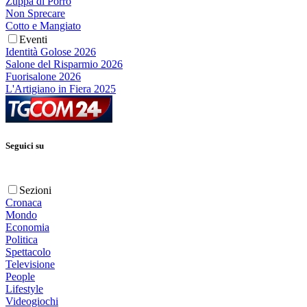
Zuppa di Porro
Non Sprecare
Cotto e Mangiato
Eventi
Identità Golose 2026
Salone del Risparmio 2026
Fuorisalone 2026
L'Artigiano in Fiera 2025
Seguici su
Sezioni
Cronaca
Mondo
Economia
Politica
Spettacolo
Televisione
People
Lifestyle
Videogiochi