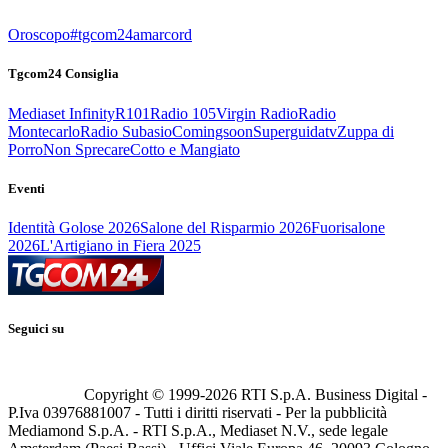
Oroscopo
#tgcom24amarcord
Tgcom24 Consiglia
Mediaset Infinity
R101
Radio 105
Virgin Radio
Radio
Montecarlo
Radio Subasio
Comingsoon
Superguidatv
Zuppa di
Porro
Non Sprecare
Cotto e Mangiato
Eventi
Identità Golose 2026
Salone del Risparmio 2026
Fuorisalone
2026
L'Artigiano in Fiera 2025
Seguici su
Copyright © 1999-
2026
RTI S.p.A. Business Digital -
P.Iva 03976881007 - Tutti i diritti riservati - Per la pubblicità
Mediamond S.p.A. - RTI S.p.A., Mediaset N.V., sede legale