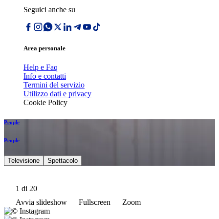
Seguici anche su
Area personale
Help e Faq
Info e contatti
Termini del servizio
Utilizzo dati e privacy
Cookie Policy
People
People
Televisione
Spettacolo
1
di 20
Avvia slideshow
Fullscreen
Zoom