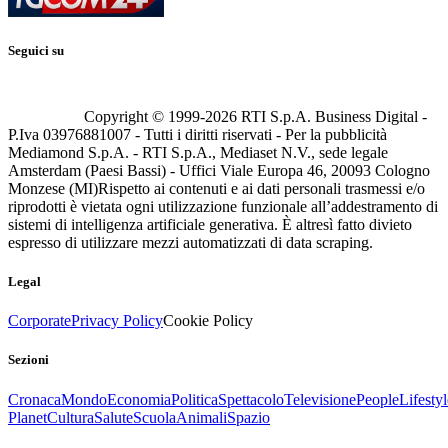
Seguici su
Copyright © 1999-
2026
RTI S.p.A. Business Digital -
P.Iva 03976881007 - Tutti i diritti riservati - Per la pubblicità
Mediamond S.p.A. - RTI S.p.A., Mediaset N.V., sede legale
Amsterdam (Paesi Bassi) - Uffici Viale Europa 46, 20093 Cologno
Monzese (MI)
Rispetto ai contenuti e ai dati personali trasmessi e/o
riprodotti è vietata ogni utilizzazione funzionale all’addestramento di
sistemi di intelligenza artificiale generativa. È altresì fatto divieto
espresso di utilizzare mezzi automatizzati di data scraping.
Legal
Corporate
Privacy Policy
Cookie Policy
Sezioni
Cronaca
Mondo
Economia
Politica
Spettacolo
Televisione
People
Lifestyl
Planet
Cultura
Salute
Scuola
Animali
Spazio