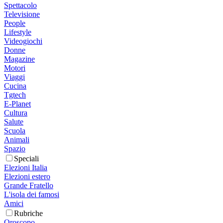
Spettacolo
Televisione
People
Lifestyle
Videogiochi
Donne
Magazine
Motori
Viaggi
Cucina
Tgtech
E-Planet
Cultura
Salute
Scuola
Animali
Spazio
Speciali
Elezioni Italia
Elezioni estero
Grande Fratello
L'isola dei famosi
Amici
Rubriche
Oroscopo