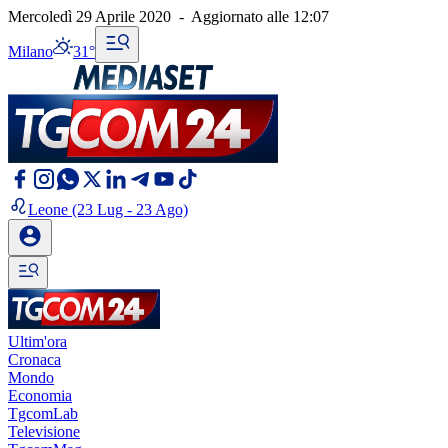
Mercoledì 29 Aprile 2020
-
Aggiornato alle
12:07
Milano
31°
Leone
(23 Lug - 23 Ago)
Ultim'ora
Cronaca
Mondo
Economia
TgcomLab
Televisione