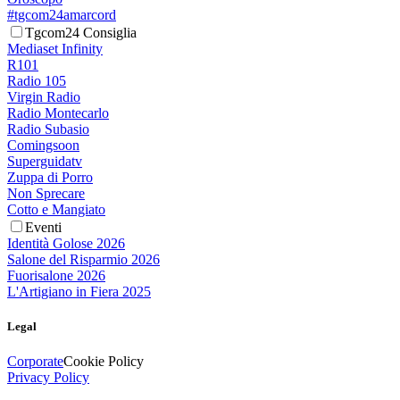
#tgcom24amarcord
Tgcom24 Consiglia
Mediaset Infinity
R101
Radio 105
Virgin Radio
Radio Montecarlo
Radio Subasio
Comingsoon
Superguidatv
Zuppa di Porro
Non Sprecare
Cotto e Mangiato
Eventi
Identità Golose 2026
Salone del Risparmio 2026
Fuorisalone 2026
L'Artigiano in Fiera 2025
Legal
Corporate
Cookie Policy
Privacy Policy