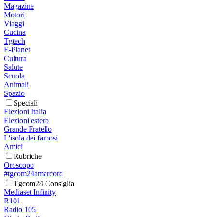
Magazine
Motori
Viaggi
Cucina
Tgtech
E-Planet
Cultura
Salute
Scuola
Animali
Spazio
Speciali
Elezioni Italia
Elezioni estero
Grande Fratello
L'isola dei famosi
Amici
Rubriche
Oroscopo
#tgcom24amarcord
Tgcom24 Consiglia
Mediaset Infinity
R101
Radio 105