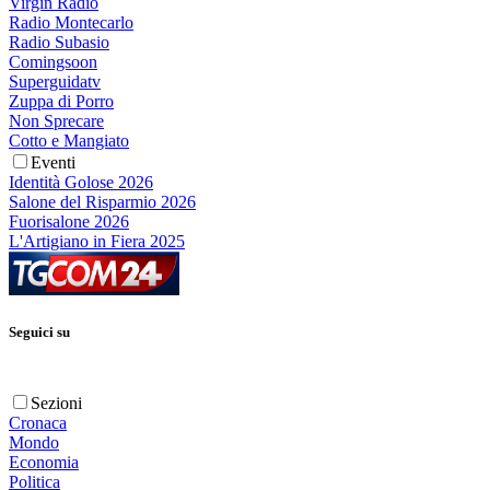
Virgin Radio
Radio Montecarlo
Radio Subasio
Comingsoon
Superguidatv
Zuppa di Porro
Non Sprecare
Cotto e Mangiato
Eventi
Identità Golose 2026
Salone del Risparmio 2026
Fuorisalone 2026
L'Artigiano in Fiera 2025
Seguici su
Sezioni
Cronaca
Mondo
Economia
Politica