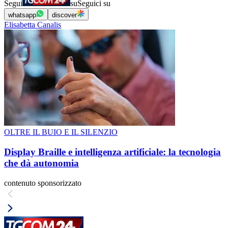
Segui
su
Seguici su
whatsapp
discover
Elisabetta Canalis
OLTRE IL BUIO E IL SILENZIO
Display Braille e intelligenza artificiale: la tecnologia
che dà autonomia
contenuto sponsorizzato