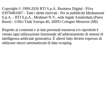
Copyright © 1999-
2026
RTI S.p.A. Business Digital - P.Iva
03976881007 - Tutti i diritti riservati - Per la pubblicità Mediamond
S.p.A. - RTI S.p.A., Mediaset N.V., sede legale Amsterdam (Paesi
Bassi) - Uffici Viale Europa 46, 20093 Cologno Monzese (MI)
Rispetto ai contenuti e ai dati personali trasmessi e/o riprodotti è
vietata ogni utilizzazione funzionale all’addestramento di sistemi di
intelligenza artificiale generativa. È altresì fatto divieto espresso di
utilizzare mezzi automatizzati di data scraping.