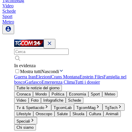
TgcomMag
Video
Schede
Sport
Meteo
In evidenza
Mostra tutti
Nascondi
Guerra Iran
Elezioni
Crans Montana
Epstein Files
Famiglia nel
bosco
Garlasco
Emergenza Clima
Tutti i dossier
Tutte le notizie del giorno
Cronaca
Mondo
Politica
Economia
Sport
Meteo
Video
Foto
Infografiche
Schede
Tv & Spettacolo
TgcomLab
TgcomMag
TgTech
Lifestyle
Oroscopo
Salute
Skuola
Cultura
Animali
Speciali
Chi siamo