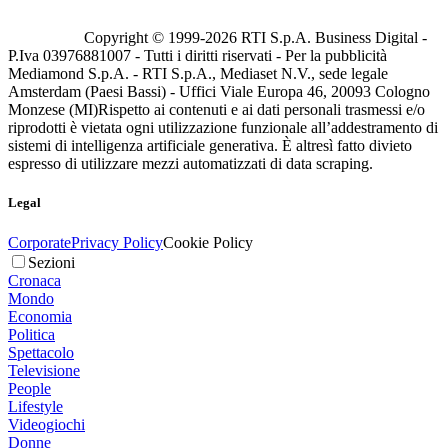
Copyright © 1999-
2026
RTI S.p.A. Business Digital -
P.Iva 03976881007 - Tutti i diritti riservati - Per la pubblicità
Mediamond S.p.A. - RTI S.p.A., Mediaset N.V., sede legale
Amsterdam (Paesi Bassi) - Uffici Viale Europa 46, 20093 Cologno
Monzese (MI)
Rispetto ai contenuti e ai dati personali trasmessi e/o
riprodotti è vietata ogni utilizzazione funzionale all’addestramento di
sistemi di intelligenza artificiale generativa. È altresì fatto divieto
espresso di utilizzare mezzi automatizzati di data scraping.
Legal
Corporate
Privacy Policy
Cookie Policy
Sezioni
Cronaca
Mondo
Economia
Politica
Spettacolo
Televisione
People
Lifestyle
Videogiochi
Donne