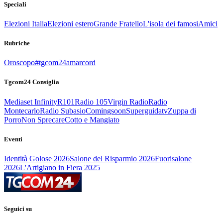
Speciali
Elezioni Italia
Elezioni estero
Grande Fratello
L'isola dei famosi
Amici
Rubriche
Oroscopo
#tgcom24amarcord
Tgcom24 Consiglia
Mediaset Infinity
R101
Radio 105
Virgin Radio
Radio
Montecarlo
Radio Subasio
Comingsoon
Superguidatv
Zuppa di
Porro
Non Sprecare
Cotto e Mangiato
Eventi
Identità Golose 2026
Salone del Risparmio 2026
Fuorisalone
2026
L'Artigiano in Fiera 2025
Seguici su