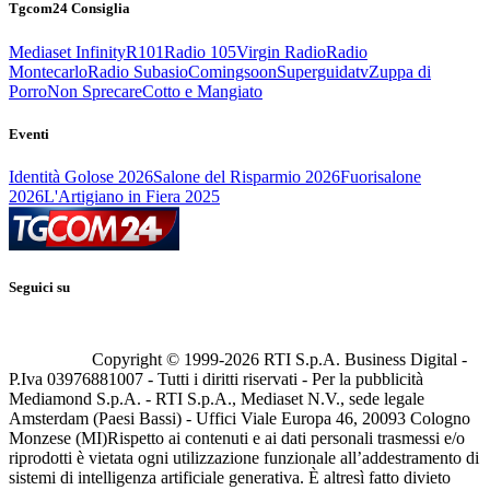
Tgcom24 Consiglia
Mediaset Infinity
R101
Radio 105
Virgin Radio
Radio
Montecarlo
Radio Subasio
Comingsoon
Superguidatv
Zuppa di
Porro
Non Sprecare
Cotto e Mangiato
Eventi
Identità Golose 2026
Salone del Risparmio 2026
Fuorisalone
2026
L'Artigiano in Fiera 2025
Seguici su
Copyright © 1999-
2026
RTI S.p.A. Business Digital -
P.Iva 03976881007 - Tutti i diritti riservati - Per la pubblicità
Mediamond S.p.A. - RTI S.p.A., Mediaset N.V., sede legale
Amsterdam (Paesi Bassi) - Uffici Viale Europa 46, 20093 Cologno
Monzese (MI)
Rispetto ai contenuti e ai dati personali trasmessi e/o
riprodotti è vietata ogni utilizzazione funzionale all’addestramento di
sistemi di intelligenza artificiale generativa. È altresì fatto divieto