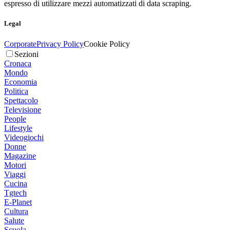
espresso di utilizzare mezzi automatizzati di data scraping.
Legal
Corporate
Privacy Policy
Cookie Policy
Sezioni
Cronaca
Mondo
Economia
Politica
Spettacolo
Televisione
People
Lifestyle
Videogiochi
Donne
Magazine
Motori
Viaggi
Cucina
Tgtech
E-Planet
Cultura
Salute
Scuola