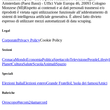
Amsterdam (Paesi Bassi) - Uffici Viale Europa 46, 20093 Cologno
Monzese (MI)
Rispetto ai contenuti e ai dati personali trasmessi e/o
riprodotti è vietata ogni utilizzazione funzionale all’addestramento di
sistemi di intelligenza artificiale generativa. È altresì fatto divieto
espresso di utilizzare mezzi automatizzati di data scraping.
Legal
Corporate
Privacy Policy
Cookie Policy
Sezioni
Cronaca
Mondo
Economia
Politica
Spettacolo
Televisione
People
Lifestyl
Planet
Cultura
Salute
Scuola
Animali
Spazio
Speciali
Elezioni Italia
Elezioni estero
Grande Fratello
L'isola dei famosi
Amici
Rubriche
Oroscopo
#tgcom24amarcord