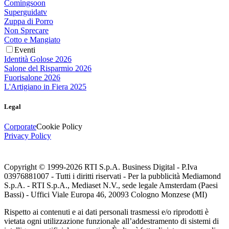
Comingsoon
Superguidatv
Zuppa di Porro
Non Sprecare
Cotto e Mangiato
Eventi
Identità Golose 2026
Salone del Risparmio 2026
Fuorisalone 2026
L'Artigiano in Fiera 2025
Legal
Corporate
Cookie Policy
Privacy Policy
Copyright © 1999-
2026
RTI S.p.A. Business Digital - P.Iva
03976881007 - Tutti i diritti riservati - Per la pubblicità Mediamond
S.p.A. - RTI S.p.A., Mediaset N.V., sede legale Amsterdam (Paesi
Bassi) - Uffici Viale Europa 46, 20093 Cologno Monzese (MI)
Rispetto ai contenuti e ai dati personali trasmessi e/o riprodotti è
vietata ogni utilizzazione funzionale all’addestramento di sistemi di