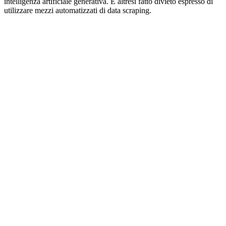
intelligenza artificiale generativa. È altresì fatto divieto espresso di
utilizzare mezzi automatizzati di data scraping.