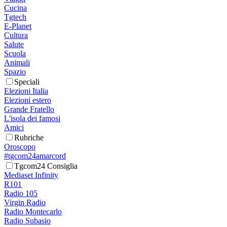
Cucina
Tgtech
E-Planet
Cultura
Salute
Scuola
Animali
Spazio
Speciali
Elezioni Italia
Elezioni estero
Grande Fratello
L'isola dei famosi
Amici
Rubriche
Oroscopo
#tgcom24amarcord
Tgcom24 Consiglia
Mediaset Infinity
R101
Radio 105
Virgin Radio
Radio Montecarlo
Radio Subasio