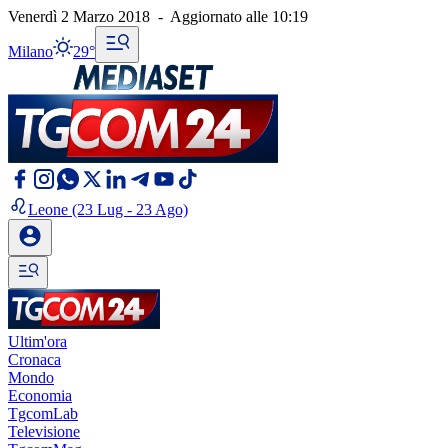
Venerdì 2 Marzo 2018
-
Aggiornato alle
10:19
Milano
29°
Leone
(23 Lug - 23 Ago)
Ultim'ora
Cronaca
Mondo
Economia
TgcomLab
Televisione