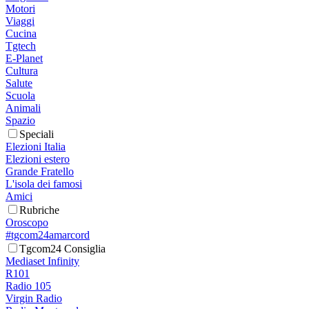
Motori
Viaggi
Cucina
Tgtech
E-Planet
Cultura
Salute
Scuola
Animali
Spazio
Speciali
Elezioni Italia
Elezioni estero
Grande Fratello
L'isola dei famosi
Amici
Rubriche
Oroscopo
#tgcom24amarcord
Tgcom24 Consiglia
Mediaset Infinity
R101
Radio 105
Virgin Radio