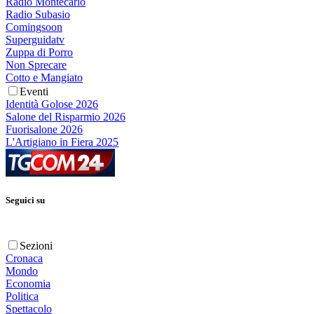
Radio Montecarlo
Radio Subasio
Comingsoon
Superguidatv
Zuppa di Porro
Non Sprecare
Cotto e Mangiato
Eventi
Identità Golose 2026
Salone del Risparmio 2026
Fuorisalone 2026
L'Artigiano in Fiera 2025
Seguici su
Sezioni
Cronaca
Mondo
Economia
Politica
Spettacolo