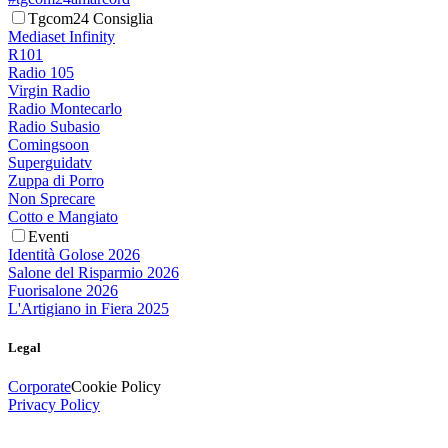
Tgcom24 Consiglia
Mediaset Infinity
R101
Radio 105
Virgin Radio
Radio Montecarlo
Radio Subasio
Comingsoon
Superguidatv
Zuppa di Porro
Non Sprecare
Cotto e Mangiato
Eventi
Identità Golose 2026
Salone del Risparmio 2026
Fuorisalone 2026
L'Artigiano in Fiera 2025
Legal
Corporate
Cookie Policy
Privacy Policy