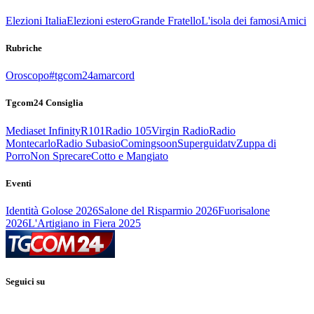
Elezioni Italia
Elezioni estero
Grande Fratello
L'isola dei famosi
Amici
Rubriche
Oroscopo
#tgcom24amarcord
Tgcom24 Consiglia
Mediaset Infinity
R101
Radio 105
Virgin Radio
Radio
Montecarlo
Radio Subasio
Comingsoon
Superguidatv
Zuppa di
Porro
Non Sprecare
Cotto e Mangiato
Eventi
Identità Golose 2026
Salone del Risparmio 2026
Fuorisalone
2026
L'Artigiano in Fiera 2025
Seguici su