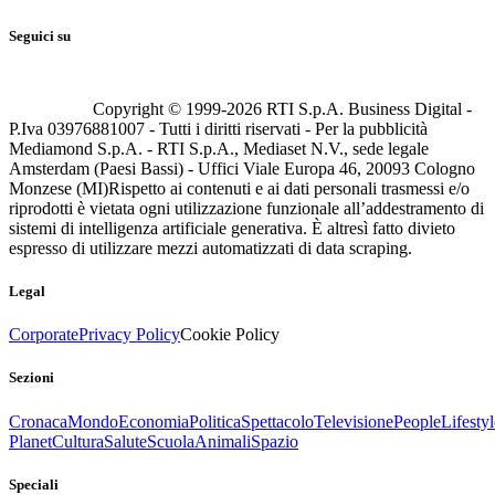
Seguici su
Copyright © 1999-
2026
RTI S.p.A. Business Digital -
P.Iva 03976881007 - Tutti i diritti riservati - Per la pubblicità
Mediamond S.p.A. - RTI S.p.A., Mediaset N.V., sede legale
Amsterdam (Paesi Bassi) - Uffici Viale Europa 46, 20093 Cologno
Monzese (MI)
Rispetto ai contenuti e ai dati personali trasmessi e/o
riprodotti è vietata ogni utilizzazione funzionale all’addestramento di
sistemi di intelligenza artificiale generativa. È altresì fatto divieto
espresso di utilizzare mezzi automatizzati di data scraping.
Legal
Corporate
Privacy Policy
Cookie Policy
Sezioni
Cronaca
Mondo
Economia
Politica
Spettacolo
Televisione
People
Lifestyl
Planet
Cultura
Salute
Scuola
Animali
Spazio
Speciali