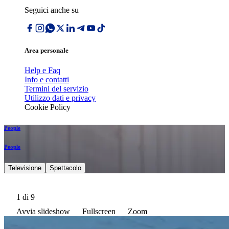
Seguici anche su
Area personale
Help e Faq
Info e contatti
Termini del servizio
Utilizzo dati e privacy
Cookie Policy
People
People
Televisione
Spettacolo
1
di 9
Avvia slideshow
Fullscreen
Zoom