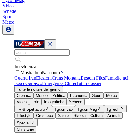
TgcomMag
Video
Schede
Sport
Meteo
In evidenza
Mostra tutti
Nascondi
Guerra Iran
Elezioni
Crans Montana
Epstein Files
Famiglia nel
bosco
Garlasco
Emergenza Clima
Tutti i dossier
Tutte le notizie del giorno
Cronaca
Mondo
Politica
Economia
Sport
Meteo
Video
Foto
Infografiche
Schede
Tv & Spettacolo
TgcomLab
TgcomMag
TgTech
Lifestyle
Oroscopo
Salute
Skuola
Cultura
Animali
Speciali
Chi siamo