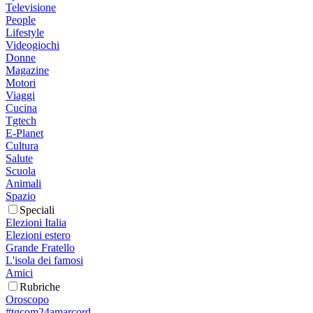
Televisione
People
Lifestyle
Videogiochi
Donne
Magazine
Motori
Viaggi
Cucina
Tgtech
E-Planet
Cultura
Salute
Scuola
Animali
Spazio
Speciali
Elezioni Italia
Elezioni estero
Grande Fratello
L'isola dei famosi
Amici
Rubriche
Oroscopo
#tgcom24amarcord