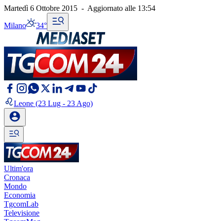
Martedì 6 Ottobre 2015
-
Aggiornato alle
13:54
Milano
34°
Leone
(23 Lug - 23 Ago)
Ultim'ora
Cronaca
Mondo
Economia
TgcomLab
Televisione