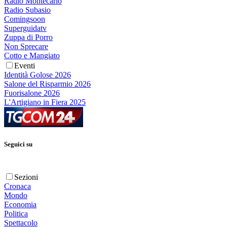
Radio Montecarlo
Radio Subasio
Comingsoon
Superguidatv
Zuppa di Porro
Non Sprecare
Cotto e Mangiato
Eventi
Identità Golose 2026
Salone del Risparmio 2026
Fuorisalone 2026
L'Artigiano in Fiera 2025
Seguici su
Sezioni
Cronaca
Mondo
Economia
Politica
Spettacolo