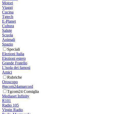
Motori
Viaggi
Cucina
Tgtech
E-Planet
Cultura
Salute
Scuola
Animali
Spazio
Speciali
Elezioni Italia
Elezioni estero
Grande Fratello
L'isola dei famosi
Amici
Rubriche
Oroscopo
#tgcom24amarcord
Tgcom24 Consiglia
Mediaset Infinity
R101
Radio 105
Virgin Radio