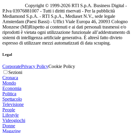
Copyright © 1999-
2026
RTI S.p.A. Business Digital -
P.Iva 03976881007 - Tutti i diritti riservati - Per la pubblicità
Mediamond S.p.A. - RTI S.p.A., Mediaset N.V., sede legale
Amsterdam (Paesi Bassi) - Uffici Viale Europa 46, 20093 Cologno
Monzese (MI)
Rispetto ai contenuti e ai dati personali trasmessi e/o
riprodotti è vietata ogni utilizzazione funzionale all’addestramento di
sistemi di intelligenza artificiale generativa. È altresì fatto divieto
espresso di utilizzare mezzi automatizzati di data scraping.
Legal
Corporate
Privacy Policy
Cookie Policy
Sezioni
Cronaca
Mondo
Economia
Politica
Spettacolo
Televisione
People
Lifestyle
Videogiochi
Donne
Magazine