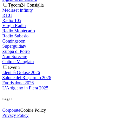
Tgcom24 Consiglia
Mediaset Infinity
R101
Radio 105
Virgin Radio
Radio Montecarlo
Radio Subasio
Comingsoon
Superguidatv
Zuppa di Porro
Non Sprecare
Cotto e Mangiato
Eventi
Identità Golose 2026
Salone del Risparmio 2026
Fuorisalone 2026
L'Artigiano in Fiera 2025
Legal
Corporate
Cookie Policy
Privacy Policy