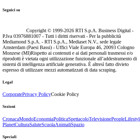
Seguici su
Copyright © 1999-
2026
RTI S.p.A. Business Digital -
P.Iva 03976881007 - Tutti i diritti riservati - Per la pubblicità
Mediamond S.p.A. - RTI S.p.A., Mediaset N.V., sede legale
Amsterdam (Paesi Bassi) - Uffici Viale Europa 46, 20093 Cologno
Monzese (MI)
Rispetto ai contenuti e ai dati personali trasmessi e/o
riprodotti è vietata ogni utilizzazione funzionale all’addestramento di
sistemi di intelligenza artificiale generativa. È altresì fatto divieto
espresso di utilizzare mezzi automatizzati di data scraping.
Legal
Corporate
Privacy Policy
Cookie Policy
Sezioni
Cronaca
Mondo
Economia
Politica
Spettacolo
Televisione
People
Lifestyl
Planet
Cultura
Salute
Scuola
Animali
Spazio
Speciali