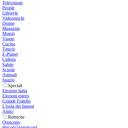
Televisione
People
Lifestyle
Videogiochi
Donne
Magazine
Motori
Viaggi
Cucina
Tgtech
E-Planet
Cultura
Salute
Scuola
Animali
Spazio
Speciali
Elezioni Italia
Elezioni estero
Grande Fratello
L'isola dei famosi
Amici
Rubriche
Oroscopo
#tgcom24amarcord