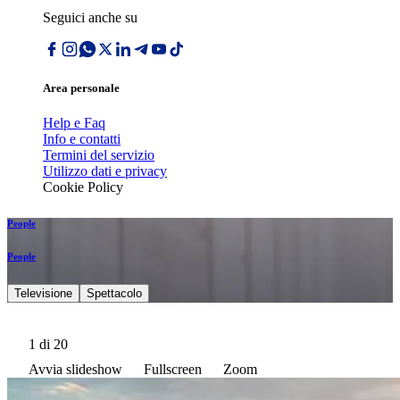
Seguici anche su
Area personale
Help e Faq
Info e contatti
Termini del servizio
Utilizzo dati e privacy
Cookie Policy
People
People
Televisione
Spettacolo
1
di 20
Avvia slideshow
Fullscreen
Zoom