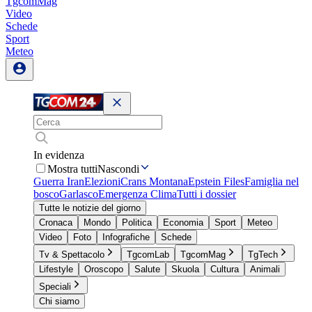
TgcomMag
Video
Schede
Sport
Meteo
In evidenza
Mostra tutti
Nascondi
Guerra Iran
Elezioni
Crans Montana
Epstein Files
Famiglia nel
bosco
Garlasco
Emergenza Clima
Tutti i dossier
Tutte le notizie del giorno
Cronaca
Mondo
Politica
Economia
Sport
Meteo
Video
Foto
Infografiche
Schede
Tv & Spettacolo
TgcomLab
TgcomMag
TgTech
Lifestyle
Oroscopo
Salute
Skuola
Cultura
Animali
Speciali
Chi siamo