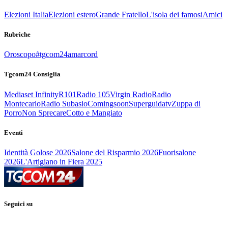
Elezioni Italia
Elezioni estero
Grande Fratello
L'isola dei famosi
Amici
Rubriche
Oroscopo
#tgcom24amarcord
Tgcom24 Consiglia
Mediaset Infinity
R101
Radio 105
Virgin Radio
Radio
Montecarlo
Radio Subasio
Comingsoon
Superguidatv
Zuppa di
Porro
Non Sprecare
Cotto e Mangiato
Eventi
Identità Golose 2026
Salone del Risparmio 2026
Fuorisalone
2026
L'Artigiano in Fiera 2025
Seguici su